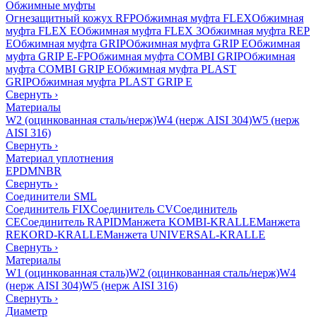
Обжимные муфты
Огнезащитный кожух RFP
Обжимная муфта FLEX
Обжимная
муфта FLEX E
Обжимная муфта FLEX 3
Обжимная муфта REP
E
Обжимная муфта GRIP
Обжимная муфта GRIP E
Обжимная
муфта GRIP E-FP
Обжимная муфта COMBI GRIP
Обжимная
муфта COMBI GRIP E
Обжимная муфта PLAST
GRIP
Обжимная муфта PLAST GRIP E
Свернуть
›
Материалы
W2 (оцинкованная сталь/нерж)
W4 (нерж AISI 304)
W5 (нерж
AISI 316)
Свернуть
›
Материал уплотнения
EPDM
NBR
Свернуть
›
Соединители SML
Соединитель FIX
Соединитель CV
Соединитель
CE
Соединитель RAPID
Манжета KOMBI-KRALLE
Манжета
REKORD-KRALLE
Манжета UNIVERSAL-KRALLE
Свернуть
›
Материалы
W1 (оцинкованная сталь)
W2 (оцинкованная сталь/нерж)
W4
(нерж AISI 304)
W5 (нерж AISI 316)
Свернуть
›
Диаметр