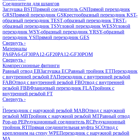
Соединители для шлангов
Заглушка BST
Прямой соединитель GN
Прямой переходник
GRS
Прямой переходник GS
Крестообразный переходник KS
T-
образный переходник TES
Т-образный переходник TRS
Т-
образный переходник TS
Угловой переходник WES
Угловой
переходник WS
Y-образный переходник YRS
Y-образный
переходник YS
Прямой переходник GES
Свернуть
›
Материалы
PA6
PA6-GF30
PA12-GF20
PA12-GF30
POM
Свернуть
›
Компрессионные фитинги
Равный отвод EB
Заглушка EC
Равный тройник ET
Переходник
с внутренней резьбой FA
Переходник с внутренней резьбой
FAB
Отвод с внутренней резьбой FB
Отвод с внутренней
резьбой FBB
Фланцевый переходник FLA
Тройник с
внутренней резьбой FT
Свернуть
›
Переходник с наружной резьбой MAB
Отвод с наружной
резьбой MB
Тройник с наружной резьбой MT
Равный отвод
Pop-up PE
Редукционный соединитель RC
Редукционный
тройник RT
Прямая соединительная муфта SC
Отвод с
креплением на стену WPE
Переходник с наружной резьбой
MA