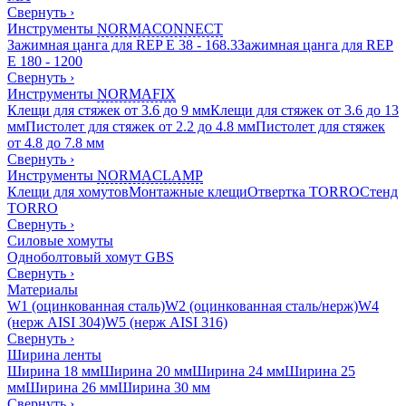
Свернуть
›
Инструменты
NORMACONNECT
Зажимная цанга для REP E 38 - 168.3
Зажимная цанга для REP
E 180 - 1200
Свернуть
›
Инструменты
NORMAFIX
Клещи для стяжек от 3.6 до 9 мм
Клещи для стяжек от 3.6 до 13
мм
Пистолет для стяжек от 2.2 до 4.8 мм
Пистолет для стяжек
от 4.8 до 7.8 мм
Свернуть
›
Инструменты
NORMACLAMP
Клещи для хомутов
Монтажные клещи
Отвертка TORRO
Стенд
TORRO
Свернуть
›
Силовые хомуты
Одноболтовый хомут GBS
Свернуть
›
Материалы
W1 (оцинкованная сталь)
W2 (оцинкованная сталь/нерж)
W4
(нерж AISI 304)
W5 (нерж AISI 316)
Свернуть
›
Ширина ленты
Ширина 18 мм
Ширина 20 мм
Ширина 24 мм
Ширина 25
мм
Ширина 26 мм
Ширина 30 мм
Свернуть
›