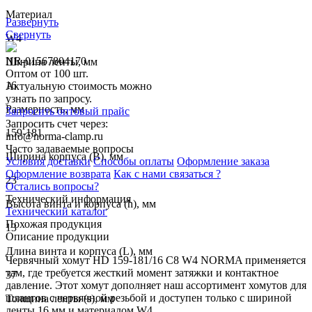
Материал
Развернуть
Свернуть
W4
NR-01567804170
Ширина ленты, мм
Оптом от 100 шт.
16
Актуальную стоимость можно
узнать по запросу.
Размерность, мм
Запросить оптовый прайс
Запросить счет через:
159-181
info@norma-clamp.ru
Часто задаваемые вопросы
Ширина корпуса (B), мм
Условия доставки
Способы оплаты
Оформление заказа
Оформление возврата
Как с нами связаться ?
23
Остались вопросы?
Технический информация
Высота винта и корпуса (h), мм
Технический каталог
Похожая продукция
13
Описание продукции
Длина винта и корпуса (L), мм
Червячный хомут HD 159-181/16 C8 W4 NORMA применяется
там, где требуется жесткий момент затяжки и контактное
37
давление. Этот хомут дополняет наш ассортимент хомутов для
шлангов с червячной резьбой и доступен только с шириной
Толщина ленты (s), мм
ленты 16 мм и материалом W4.