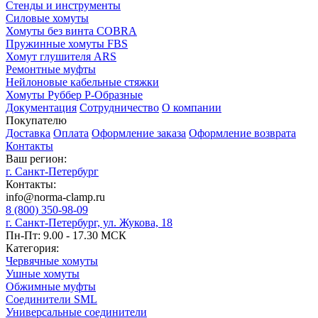
Стенды и инструменты
Силовые хомуты
Хомуты без винта COBRA
Пружинные хомуты FBS
Хомут глушителя ARS
Ремонтные муфты
Нейлоновые кабельные стяжки
Хомуты Руббер Р-Образные
Документация
Сотрудничество
О компании
Покупателю
Доставка
Оплата
Оформление заказа
Оформление возврата
Контакты
Ваш регион:
г. Санкт-Петербург
Контакты:
info@norma-clamp.ru
8 (800) 350-98-09
г. Санкт-Петербург, ул. Жукова, 18
Пн-Пт: 9.00 - 17.30 МСК
Категория:
Червячные хомуты
Ушные хомуты
Обжимные муфты
Соединители SML
Универсальные соединители