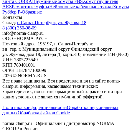
винта COBRA
Пружинные хомуты FBS
Хомут глушителя
ARS
Ремонтные муфты
Нейлоновые кабельные стяжки
Хомуты
Руббер Р-Образные
Контакты
Склад:
г. Санкт-Петербург, ул. Жукова, 18
8 (800) 350-98-09
info@norma-clamp.ru
ООО «НОРМА-РУС»
Почтовый адрес: 195197, г. Санкт-Петербург,
вн. тер. г. Муниципальный округ Финляндский округ,
ул. Жукова, дом 18, литера Д, корп.310, помещение 14Н (№30)
ИНН 7805725549
КПП 780401001
ОГРН 1187847100099
2026
©
NORMA-RUS
Все права защищены. Вся представленная на сайте norma-
clamp.ru информация, касающаяся технических
характеристик, носит информационный характер и ни при
каких условиях не является публичной оффертой.‍
Политика конфиденциальности
Обработка персональных
данных
Обработка файлов Cookie
norma-clamp.ru - Официальный дистрибьютор NORMA
GROUP в России.