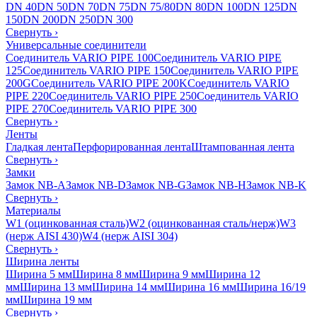
DN 40
DN 50
DN 70
DN 75
DN 75/80
DN 80
DN 100
DN 125
DN
150
DN 200
DN 250
DN 300
Свернуть
›
Универсальные соединители
Соединитель VARIO PIPE 100
Соединитель VARIO PIPE
125
Соединитель VARIO PIPE 150
Соединитель VARIO PIPE
200G
Соединитель VARIO PIPE 200K
Соединитель VARIO
PIPE 220
Соединитель VARIO PIPE 250
Соединитель VARIO
PIPE 270
Соединитель VARIO PIPE 300
Свернуть
›
Ленты
Гладкая лента
Перфорированная лента
Штампованная лента
Свернуть
›
Замки
Замок NB-A
Замок NB-D
Замок NB-G
Замок NB-H
Замок NB-K
Свернуть
›
Материалы
W1 (оцинкованная сталь)
W2 (оцинкованная сталь/нерж)
W3
(нерж AISI 430)
W4 (нерж AISI 304)
Свернуть
›
Ширина ленты
Ширина 5 мм
Ширина 8 мм
Ширина 9 мм
Ширина 12
мм
Ширина 13 мм
Ширина 14 мм
Ширина 16 мм
Ширина 16/19
мм
Ширина 19 мм
Свернуть
›