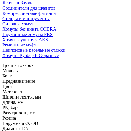
Ленты и Замки
Соединители для шлангов
Компрессионные фитинги
Стенды и инструменты
Силовые хомуты
Хомуты без винта COBRA
Пружинные хомуты FBS
Хомут глушителя ARS
Ремонтные муфты
Нейлоновые кабельные стяжки
Хомуты Руббер Р-Образные
Группа товаров
Модель
Болт
Предназначение
Цвет
Материал
Ширина ленты, мм
Длина, мм
PN, бар
Размерность, мм
Резина
Наружный Ø, OD
Диаметр, DN