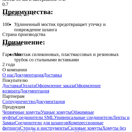
0.7
Преимущества:
Упаковка, шт
Удлиненный мостик предотвращает утечку и
100
повреждение шланга
Страна производства
Применение:
Германия
Гарантия
Монтаж силиконовых, пластмассовых и резиновых
трубок со стальными вставками
2 года
О компании
О нас
Документация
Доставка
Покупателю
Доставка
Оплата
Оформление заказа
Оформление
возврата
Документация
Партнерам
Сотрудничество
Документация
Продукция
Червячные хомуты
Ушные хомуты
Обжимные
муфты
Соединители SML
Универсальные соединители
Ленты и
Замки
Соединители для шлангов
Компрессионные
фитинги
Стенды и инструменты
Силовые хомуты
Хомуты без