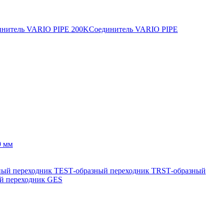
инитель VARIO PIPE 200K
Соединитель VARIO PIPE
9 мм
ный переходник TES
Т-образный переходник TRS
Т-образный
й переходник GES