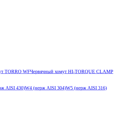
мут TORRO WF
Червячный хомут HI-TORQUE CLAMP
ж AISI 430)
W4 (нерж AISI 304)
W5 (нерж AISI 316)