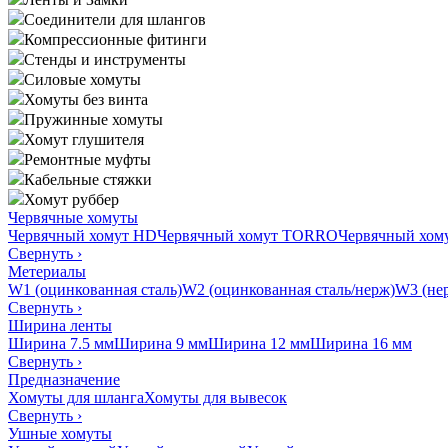
Соединители для шлангов
Компрессионные фитинги
Стенды и инструменты
Силовые хомуты
Хомуты без винта
Пружинные хомуты
Хомут глушителя
Ремонтные муфты
Кабельные стяжки
Хомут руббер
Червячные хомуты
Червячный хомут HD
Червячный хомут TORRO
Червячный хо
Свернуть
›
Метериалы
W1 (оцинкованная сталь)
W2 (оцинкованная сталь/нерж)
W3 (нер
Свернуть
›
Ширина ленты
Ширина 7.5 мм
Ширина 9 мм
Ширина 12 мм
Ширина 16 мм
Свернуть
›
Предназначение
Хомуты для шланга
Хомуты для вывесок
Свернуть
›
Ушные хомуты