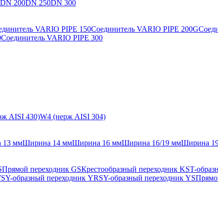
DN 200
DN 250
DN 300
единитель VARIO PIPE 150
Соединитель VARIO PIPE 200G
Соед
0
Соединитель VARIO PIPE 300
ж AISI 430)
W4 (нерж AISI 304)
 13 мм
Ширина 14 мм
Ширина 16 мм
Ширина 16/19 мм
Ширина 1
S
Прямой переходник GS
Крестообразный переходник KS
T-образ
WS
Y-образный переходник YRS
Y-образный переходник YS
Прямо