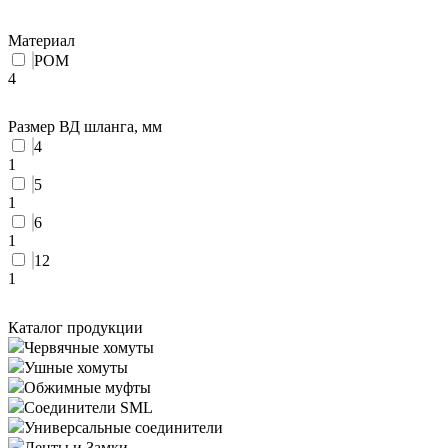
Материал
POM
4
Размер ВД шланга, мм
4
1
5
1
6
1
12
1
Каталог продукции
Червячные хомуты
Ушные хомуты
Обжимные муфты
Соединители SML
Универсальные соединители
Ленты и Замки