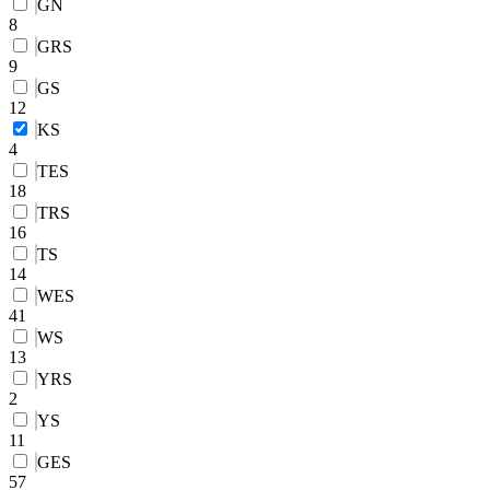
GN
8
GRS
9
GS
12
KS
4
TES
18
TRS
16
TS
14
WES
41
WS
13
YRS
2
YS
11
GES
57