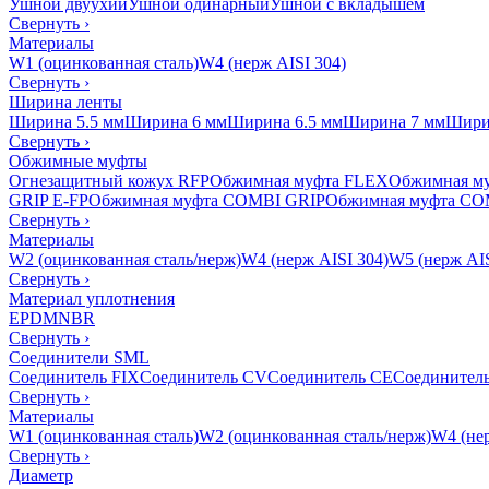
Ушной двуухий
Ушной одинарный
Ушной с вкладышем
Свернуть
›
Материалы
W1 (оцинкованная сталь)
W4 (нерж AISI 304)
Свернуть
›
Ширина ленты
Ширина 5.5 мм
Ширина 6 мм
Ширина 6.5 мм
Ширина 7 мм
Шири
Свернуть
›
Обжимные муфты
Огнезащитный кожух RFP
Обжимная муфта FLEX
Обжимная м
GRIP E-FP
Обжимная муфта COMBI GRIP
Обжимная муфта CO
Свернуть
›
Материалы
W2 (оцинкованная сталь/нерж)
W4 (нерж AISI 304)
W5 (нерж AIS
Свернуть
›
Материал уплотнения
EPDM
NBR
Свернуть
›
Соединители SML
Соединитель FIX
Соединитель CV
Соединитель CE
Соединител
Свернуть
›
Материалы
W1 (оцинкованная сталь)
W2 (оцинкованная сталь/нерж)
W4 (нер
Свернуть
›
Диаметр