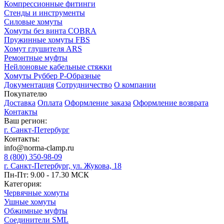
Компрессионные фитинги
Стенды и инструменты
Силовые хомуты
Хомуты без винта COBRA
Пружинные хомуты FBS
Хомут глушителя ARS
Ремонтные муфты
Нейлоновые кабельные стяжки
Хомуты Руббер Р-Образные
Документация
Сотрудничество
О компании
Покупателю
Доставка
Оплата
Оформление заказа
Оформление возврата
Контакты
Ваш регион:
г. Санкт-Петербург
Контакты:
info@norma-clamp.ru
8 (800) 350-98-09
г. Санкт-Петербург, ул. Жукова, 18
Пн-Пт: 9.00 - 17.30 МСК
Категория:
Червячные хомуты
Ушные хомуты
Обжимные муфты
Соединители SML