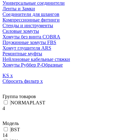
Универсальные соединители
Ленты и Замки
Соединители для шлангов
Компрессионные фитинги
Стенды и инструменты
Силовые хомуты
Хомуты без винта COBRA
Пружинные хомуты FBS
Хомут глушителя ARS
Ремонтные муфты
Нейлоновые кабельные стяжки
Хомуты Руббер Р-Образные
KS
x
Сбросить фильтр
x
Группа товаров
NORMAPLAST
4
Модель
BST
14