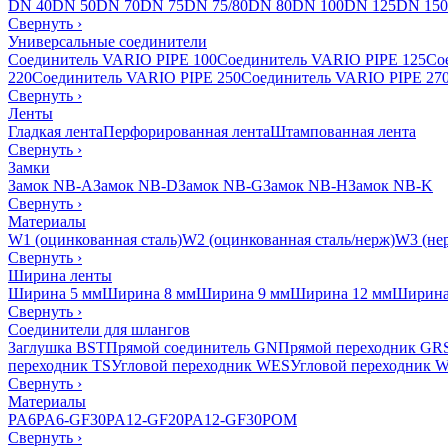
DN 40
DN 50
DN 70
DN 75
DN 75/80
DN 80
DN 100
DN 125
DN 150
Свернуть
›
Универсальные соединители
Соединитель VARIO PIPE 100
Соединитель VARIO PIPE 125
Со
220
Соединитель VARIO PIPE 250
Соединитель VARIO PIPE 27
Свернуть
›
Ленты
Гладкая лента
Перфорированная лента
Штампованная лента
Свернуть
›
Замки
Замок NB-A
Замок NB-D
Замок NB-G
Замок NB-H
Замок NB-K
Свернуть
›
Материалы
W1 (оцинкованная сталь)
W2 (оцинкованная сталь/нерж)
W3 (нер
Свернуть
›
Ширина ленты
Ширина 5 мм
Ширина 8 мм
Ширина 9 мм
Ширина 12 мм
Ширина
Свернуть
›
Соединители для шлангов
Заглушка BST
Прямой соединитель GN
Прямой переходник GR
переходник TS
Угловой переходник WES
Угловой переходник 
Свернуть
›
Материалы
PA6
PA6-GF30
PA12-GF20
PA12-GF30
POM
Свернуть
›