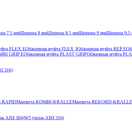
на 7.5 мм
Ширина 8 мм
Ширина 8.5 мм
Ширина 9 мм
Ширина 9.5
уфта FLEX E
Обжимная муфта FLEX 3
Обжимная муфта REP E
Об
MBI GRIP E
Обжимная муфта PLAST GRIP
Обжимная муфта PLA
I 316)
ь RAPID
Манжета KOMBI-KRALLE
Манжета REKORD-KRALL
ж AISI 304)
W5 (нерж AISI 316)