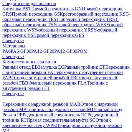
Соединители для шлангов
Заглушка BST
Прямой соединитель GN
Прямой переходник
GRS
Прямой переходник GS
Крестообразный переходник KS
T-
образный переходник TES
Т-образный переходник TRS
Т-
образный переходник TS
Угловой переходник WES
Угловой
переходник WS
Y-образный переходник YRS
Y-образный
переходник YS
Прямой переходник GES
Свернуть
›
Материалы
PA6
PA6-GF30
PA12-GF20
PA12-GF30
POM
Свернуть
›
Компрессионные фитинги
Равный отвод EB
Заглушка EC
Равный тройник ET
Переходник
с внутренней резьбой FA
Переходник с внутренней резьбой
FAB
Отвод с внутренней резьбой FB
Отвод с внутренней
резьбой FBB
Фланцевый переходник FLA
Тройник с
внутренней резьбой FT
Свернуть
›
Переходник с наружной резьбой MAB
Отвод с наружной
резьбой MB
Тройник с наружной резьбой MT
Равный отвод
Pop-up PE
Редукционный соединитель RC
Редукционный
тройник RT
Прямая соединительная муфта SC
Отвод с
креплением на стену WPE
Переходник с наружной резьбой
MA