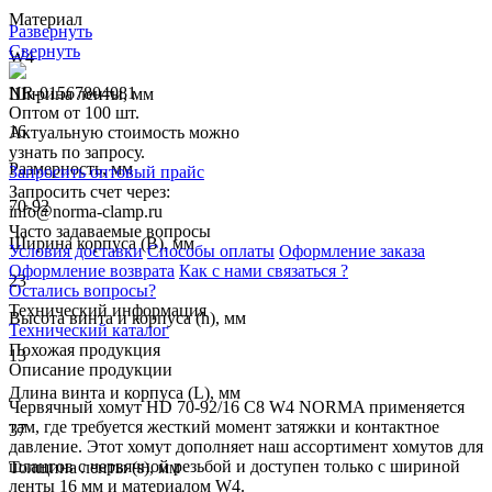
Материал
Развернуть
Свернуть
W4
NR-01567804081
Ширина ленты, мм
Оптом от 100 шт.
16
Актуальную стоимость можно
узнать по запросу.
Размерность, мм
Запросить оптовый прайс
Запросить счет через:
70-92
info@norma-clamp.ru
Часто задаваемые вопросы
Ширина корпуса (B), мм
Условия доставки
Способы оплаты
Оформление заказа
Оформление возврата
Как с нами связаться ?
23
Остались вопросы?
Технический информация
Высота винта и корпуса (h), мм
Технический каталог
Похожая продукция
13
Описание продукции
Длина винта и корпуса (L), мм
Червячный хомут HD 70-92/16 C8 W4 NORMA применяется
там, где требуется жесткий момент затяжки и контактное
37
давление. Этот хомут дополняет наш ассортимент хомутов для
шлангов с червячной резьбой и доступен только с шириной
Толщина ленты (s), мм
ленты 16 мм и материалом W4.