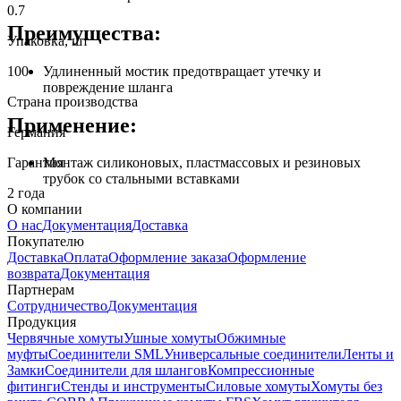
0.7
Преимущества:
Упаковка, шт
Удлиненный мостик предотвращает утечку и
100
повреждение шланга
Страна производства
Применение:
Германия
Гарантия
Монтаж силиконовых, пластмассовых и резиновых
трубок со стальными вставками
2 года
О компании
О нас
Документация
Доставка
Покупателю
Доставка
Оплата
Оформление заказа
Оформление
возврата
Документация
Партнерам
Сотрудничество
Документация
Продукция
Червячные хомуты
Ушные хомуты
Обжимные
муфты
Соединители SML
Универсальные соединители
Ленты и
Замки
Соединители для шлангов
Компрессионные
фитинги
Стенды и инструменты
Силовые хомуты
Хомуты без