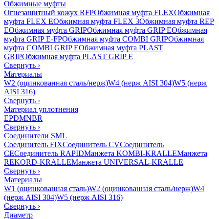
Обжимные муфты
Огнезащитный кожух RFP
Обжимная муфта FLEX
Обжимная
муфта FLEX E
Обжимная муфта FLEX 3
Обжимная муфта REP
E
Обжимная муфта GRIP
Обжимная муфта GRIP E
Обжимная
муфта GRIP E-FP
Обжимная муфта COMBI GRIP
Обжимная
муфта COMBI GRIP E
Обжимная муфта PLAST
GRIP
Обжимная муфта PLAST GRIP E
Свернуть
›
Материалы
W2 (оцинкованная сталь/нерж)
W4 (нерж AISI 304)
W5 (нерж
AISI 316)
Свернуть
›
Материал уплотнения
EPDM
NBR
Свернуть
›
Соединители SML
Соединитель FIX
Соединитель CV
Соединитель
CE
Соединитель RAPID
Манжета KOMBI-KRALLE
Манжета
REKORD-KRALLE
Манжета UNIVERSAL-KRALLE
Свернуть
›
Материалы
W1 (оцинкованная сталь)
W2 (оцинкованная сталь/нерж)
W4
(нерж AISI 304)
W5 (нерж AISI 316)
Свернуть
›
Диаметр