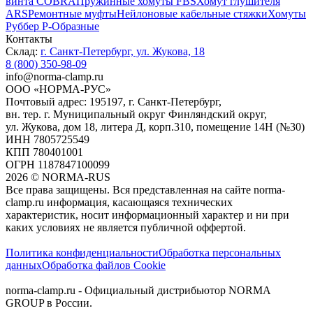
винта COBRA
Пружинные хомуты FBS
Хомут глушителя
ARS
Ремонтные муфты
Нейлоновые кабельные стяжки
Хомуты
Руббер Р-Образные
Контакты
Склад:
г. Санкт-Петербург, ул. Жукова, 18
8 (800) 350-98-09
info@norma-clamp.ru
ООО «НОРМА-РУС»
Почтовый адрес: 195197, г. Санкт-Петербург,
вн. тер. г. Муниципальный округ Финляндский округ,
ул. Жукова, дом 18, литера Д, корп.310, помещение 14Н (№30)
ИНН 7805725549
КПП 780401001
ОГРН 1187847100099
2026
©
NORMA-RUS
Все права защищены. Вся представленная на сайте norma-
clamp.ru информация, касающаяся технических
характеристик, носит информационный характер и ни при
каких условиях не является публичной оффертой.‍
Политика конфиденциальности
Обработка персональных
данных
Обработка файлов Cookie
norma-clamp.ru - Официальный дистрибьютор NORMA
GROUP в России.