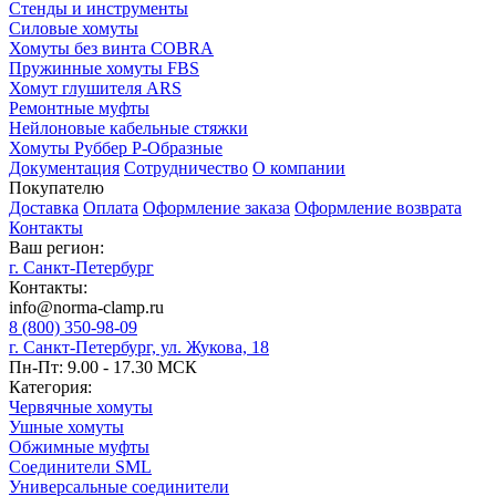
Стенды и инструменты
Силовые хомуты
Хомуты без винта COBRA
Пружинные хомуты FBS
Хомут глушителя ARS
Ремонтные муфты
Нейлоновые кабельные стяжки
Хомуты Руббер Р-Образные
Документация
Сотрудничество
О компании
Покупателю
Доставка
Оплата
Оформление заказа
Оформление возврата
Контакты
Ваш регион:
г. Санкт-Петербург
Контакты:
info@norma-clamp.ru
8 (800) 350-98-09
г. Санкт-Петербург, ул. Жукова, 18
Пн-Пт: 9.00 - 17.30 МСК
Категория:
Червячные хомуты
Ушные хомуты
Обжимные муфты
Соединители SML
Универсальные соединители