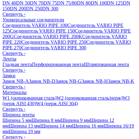
DN 40
DN 50
DN 70
DN 75
DN 75/80
DN 80
DN 100
DN 125
DN
150
DN 200
DN 250
DN 300
Свернуть
›
Универсальные соединители
Соединитель VARIO PIPE 100
Соединитель VARIO PIPE
125
Соединитель VARIO PIPE 150
Соединитель VARIO PIPE
200G
Соединитель VARIO PIPE 200K
Соединитель VARIO
PIPE 220
Соединитель VARIO PIPE 250
Соединитель VARIO
PIPE 270
Соединитель VARIO PIPE 300
Свернуть
›
Ленты
Гладкая лента
Перфорированная лента
Штампованная лента
Свернуть
›
Замки
Замок NB-A
Замок NB-D
Замок NB-G
Замок NB-H
Замок NB-K
Свернуть
›
Материалы
W1 (оцинкованная сталь)
W2 (оцинкованная сталь/нерж)
W3
(нерж AISI 430)
W4 (нерж AISI 304)
Свернуть
›
Ширина ленты
Ширина 5 мм
Ширина 8 мм
Ширина 9 мм
Ширина 12
мм
Ширина 13 мм
Ширина 14 мм
Ширина 16 мм
Ширина 16/19
мм
Ширина 19 мм
Свернуть
›