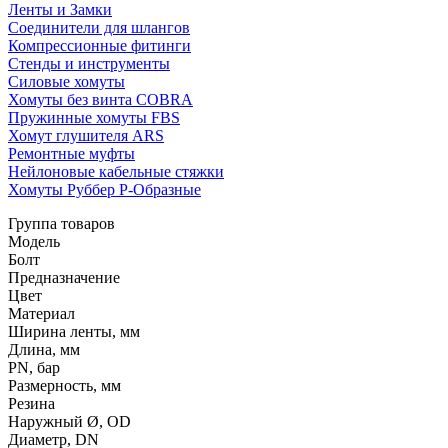
Ленты и Замки
Соединители для шлангов
Компрессионные фитинги
Стенды и инструменты
Силовые хомуты
Хомуты без винта COBRA
Пружинные хомуты FBS
Хомут глушителя ARS
Ремонтные муфты
Нейлоновые кабельные стяжки
Хомуты Руббер Р-Образные
Группа товаров
Модель
Болт
Предназначение
Цвет
Материал
Ширина ленты, мм
Длина, мм
PN, бар
Размерность, мм
Резина
Наружный Ø, OD
Диаметр, DN