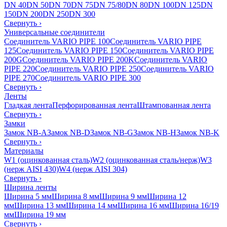
DN 40
DN 50
DN 70
DN 75
DN 75/80
DN 80
DN 100
DN 125
DN
150
DN 200
DN 250
DN 300
Свернуть
›
Универсальные соединители
Соединитель VARIO PIPE 100
Соединитель VARIO PIPE
125
Соединитель VARIO PIPE 150
Соединитель VARIO PIPE
200G
Соединитель VARIO PIPE 200K
Соединитель VARIO
PIPE 220
Соединитель VARIO PIPE 250
Соединитель VARIO
PIPE 270
Соединитель VARIO PIPE 300
Свернуть
›
Ленты
Гладкая лента
Перфорированная лента
Штампованная лента
Свернуть
›
Замки
Замок NB-A
Замок NB-D
Замок NB-G
Замок NB-H
Замок NB-K
Свернуть
›
Материалы
W1 (оцинкованная сталь)
W2 (оцинкованная сталь/нерж)
W3
(нерж AISI 430)
W4 (нерж AISI 304)
Свернуть
›
Ширина ленты
Ширина 5 мм
Ширина 8 мм
Ширина 9 мм
Ширина 12
мм
Ширина 13 мм
Ширина 14 мм
Ширина 16 мм
Ширина 16/19
мм
Ширина 19 мм
Свернуть
›