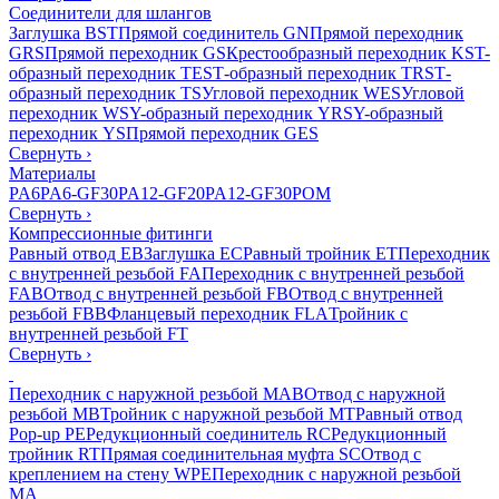
Соединители для шлангов
Заглушка BST
Прямой соединитель GN
Прямой переходник
GRS
Прямой переходник GS
Крестообразный переходник KS
T-
образный переходник TES
Т-образный переходник TRS
Т-
образный переходник TS
Угловой переходник WES
Угловой
переходник WS
Y-образный переходник YRS
Y-образный
переходник YS
Прямой переходник GES
Свернуть
›
Материалы
PA6
PA6-GF30
PA12-GF20
PA12-GF30
POM
Свернуть
›
Компрессионные фитинги
Равный отвод EB
Заглушка EC
Равный тройник ET
Переходник
с внутренней резьбой FA
Переходник с внутренней резьбой
FAB
Отвод с внутренней резьбой FB
Отвод с внутренней
резьбой FBB
Фланцевый переходник FLA
Тройник с
внутренней резьбой FT
Свернуть
›
Переходник с наружной резьбой MAB
Отвод с наружной
резьбой MB
Тройник с наружной резьбой MT
Равный отвод
Pop-up PE
Редукционный соединитель RC
Редукционный
тройник RT
Прямая соединительная муфта SC
Отвод с
креплением на стену WPE
Переходник с наружной резьбой
MA