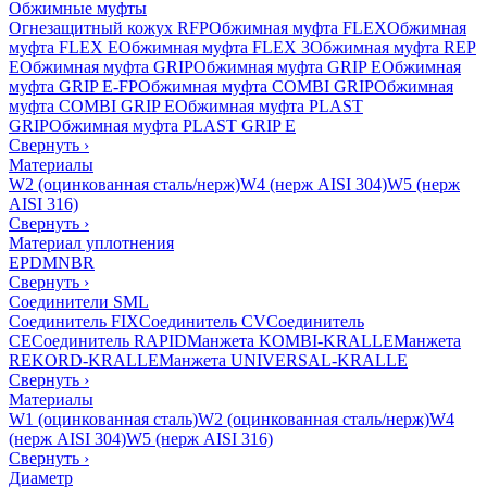
Обжимные муфты
Огнезащитный кожух RFP
Обжимная муфта FLEX
Обжимная
муфта FLEX E
Обжимная муфта FLEX 3
Обжимная муфта REP
E
Обжимная муфта GRIP
Обжимная муфта GRIP E
Обжимная
муфта GRIP E-FP
Обжимная муфта COMBI GRIP
Обжимная
муфта COMBI GRIP E
Обжимная муфта PLAST
GRIP
Обжимная муфта PLAST GRIP E
Свернуть
›
Материалы
W2 (оцинкованная сталь/нерж)
W4 (нерж AISI 304)
W5 (нерж
AISI 316)
Свернуть
›
Материал уплотнения
EPDM
NBR
Свернуть
›
Соединители SML
Соединитель FIX
Соединитель CV
Соединитель
CE
Соединитель RAPID
Манжета KOMBI-KRALLE
Манжета
REKORD-KRALLE
Манжета UNIVERSAL-KRALLE
Свернуть
›
Материалы
W1 (оцинкованная сталь)
W2 (оцинкованная сталь/нерж)
W4
(нерж AISI 304)
W5 (нерж AISI 316)
Свернуть
›
Диаметр