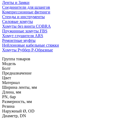
Ленты и Замки
Соединители для шлангов
Компрессионные фитинги
Стенды и инструменты
Силовые хомуты
Хомуты без винта COBRA
Пружинные хомуты FBS
Хомут глушителя ARS
Ремонтные муфты
Нейлоновые кабельные стяжки
Хомуты Руббер Р-Образные
Группа товаров
Модель
Болт
Предназначение
Цвет
Материал
Ширина ленты, мм
Длина, мм
PN, бар
Размерность, мм
Резина
Наружный Ø, OD
Диаметр, DN