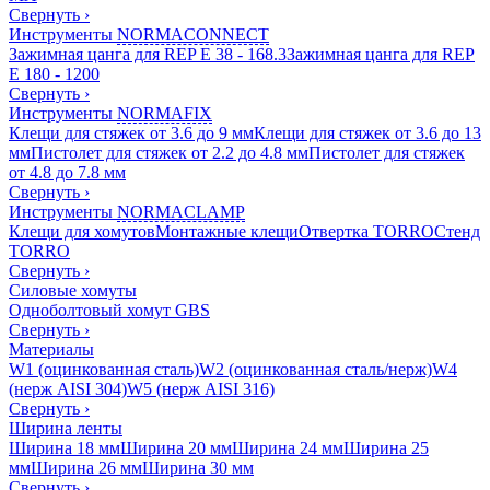
Свернуть
›
Инструменты
NORMACONNECT
Зажимная цанга для REP E 38 - 168.3
Зажимная цанга для REP
E 180 - 1200
Свернуть
›
Инструменты
NORMAFIX
Клещи для стяжек от 3.6 до 9 мм
Клещи для стяжек от 3.6 до 13
мм
Пистолет для стяжек от 2.2 до 4.8 мм
Пистолет для стяжек
от 4.8 до 7.8 мм
Свернуть
›
Инструменты
NORMACLAMP
Клещи для хомутов
Монтажные клещи
Отвертка TORRO
Стенд
TORRO
Свернуть
›
Силовые хомуты
Одноболтовый хомут GBS
Свернуть
›
Материалы
W1 (оцинкованная сталь)
W2 (оцинкованная сталь/нерж)
W4
(нерж AISI 304)
W5 (нерж AISI 316)
Свернуть
›
Ширина ленты
Ширина 18 мм
Ширина 20 мм
Ширина 24 мм
Ширина 25
мм
Ширина 26 мм
Ширина 30 мм
Свернуть
›