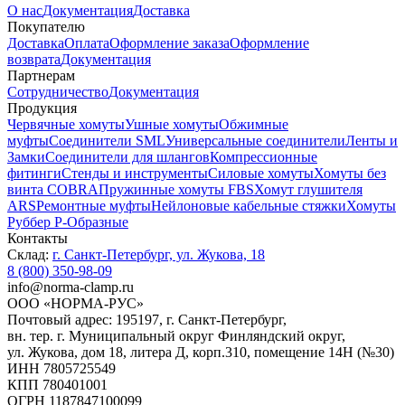
О нас
Документация
Доставка
Покупателю
Доставка
Оплата
Оформление заказа
Оформление
возврата
Документация
Партнерам
Сотрудничество
Документация
Продукция
Червячные хомуты
Ушные хомуты
Обжимные
муфты
Соединители SML
Универсальные соединители
Ленты и
Замки
Соединители для шлангов
Компрессионные
фитинги
Стенды и инструменты
Силовые хомуты
Хомуты без
винта COBRA
Пружинные хомуты FBS
Хомут глушителя
ARS
Ремонтные муфты
Нейлоновые кабельные стяжки
Хомуты
Руббер Р-Образные
Контакты
Склад:
г. Санкт-Петербург, ул. Жукова, 18
8 (800) 350-98-09
info@norma-clamp.ru
ООО «НОРМА-РУС»
Почтовый адрес: 195197, г. Санкт-Петербург,
вн. тер. г. Муниципальный округ Финляндский округ,
ул. Жукова, дом 18, литера Д, корп.310, помещение 14Н (№30)
ИНН 7805725549
КПП 780401001
ОГРН 1187847100099