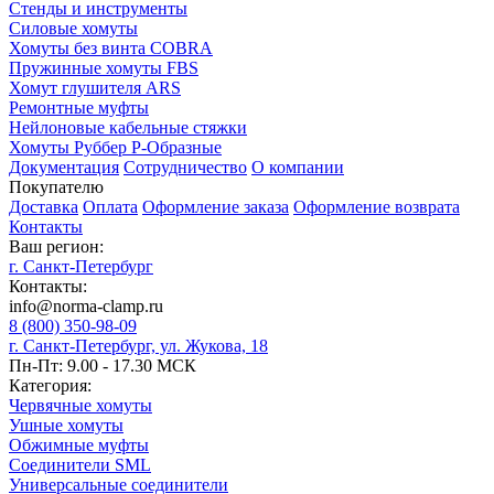
Стенды и инструменты
Силовые хомуты
Хомуты без винта COBRA
Пружинные хомуты FBS
Хомут глушителя ARS
Ремонтные муфты
Нейлоновые кабельные стяжки
Хомуты Руббер Р-Образные
Документация
Сотрудничество
О компании
Покупателю
Доставка
Оплата
Оформление заказа
Оформление возврата
Контакты
Ваш регион:
г. Санкт-Петербург
Контакты:
info@norma-clamp.ru
8 (800) 350-98-09
г. Санкт-Петербург, ул. Жукова, 18
Пн-Пт: 9.00 - 17.30 МСК
Категория:
Червячные хомуты
Ушные хомуты
Обжимные муфты
Соединители SML
Универсальные соединители