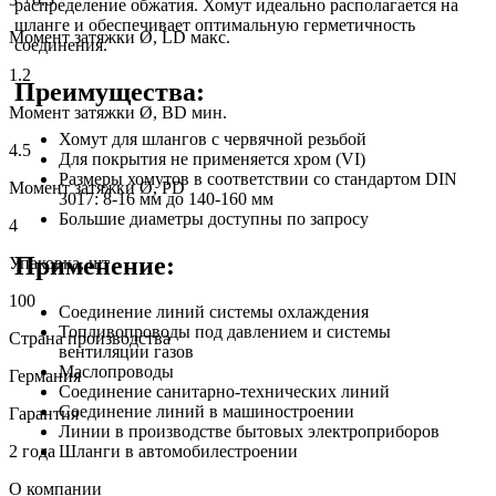
распределение обжатия. Хомут идеально располагается на
шланге и обеспечивает оптимальную герметичность
Момент затяжки Ø, LD макс.
соединения.
1.2
Преимущества:
Момент затяжки Ø, BD мин.
Хомут для шлангов с червячной резьбой
4.5
Для покрытия не применяется хром (VI)
Размеры хомутов в соответствии со стандартом DIN
Момент затяжки Ø, PD
3017: 8-16 мм до 140-160 мм
Большие диаметры доступны по запросу
4
Применение:
Упаковка, шт
100
Соединение линий системы охлаждения
Топливопроводы под давлением и системы
Страна производства
вентиляции газов
Маслопроводы
Германия
Соединение санитарно-технических линий
Соединение линий в машиностроении
Гарантия
Линии в производстве бытовых электроприборов
2 года
Шланги в автомобилестроении
О компании