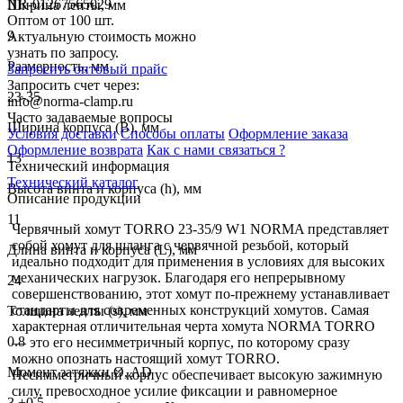
NR-01267565029
Ширина ленты, мм
Оптом от 100 шт.
9
Актуальную стоимость можно
узнать по запросу.
Размерность, мм
Запросить оптовый прайс
Запросить счет через:
23-35
info@norma-clamp.ru
Часто задаваемые вопросы
Ширина корпуса (B), мм
Условия доставки
Способы оплаты
Оформление заказа
Оформление возврата
Как с нами связаться ?
13
Технический информация
Технический каталог
Высота винта и корпуса (h), мм
Описание продукции
11
Червячный хомут TORRO 23-35/9 W1 NORMA представляет
собой хомут для шланга с червячной резьбой, который
Длина винта и корпуса (L), мм
идеально подходит для применения в условиях для высоких
механических нагрузок. Благодаря его непрерывному
24
совершенствованию, этот хомут по-прежнему устанавливает
стандарты для современных конструкций хомутов. Самая
Толщина ленты (s), мм
характерная отличительная черта хомута NORMA TORRO
0.8
— это его несимметричный корпус, по которому сразу
можно опознать настоящий хомут TORRO.
Момент затяжки Ø, AD
Несимметричный корпус обеспечивает высокую зажимную
силу, превосходное усилие фиксации и равномерное
3 +0.5