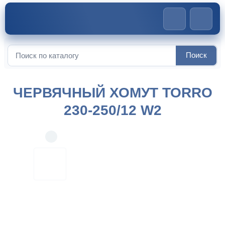
Главная
>
Червячные хомуты
>
Червячный хомут TORRO
Поиск
230-250/12 W2
Искать:
ЧЕРВЯЧНЫЙ ХОМУТ TORRO
230-250/12 W2