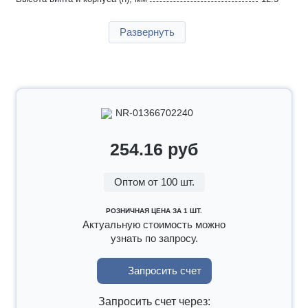
Длина винта и корпуса (L), мм
36
Развернуть
Толщина ленты (s), мм
0.8
Момент затяжки Ø, AD
5 +0.5
Момент затяжки Ø, LD макс.
1
Момент затяжки Ø, BD мин.
8.5
Момент затяжки Ø, PD
6.5
NR-01366702240
Упаковка, шт
100
254.16 руб
Страна производства
Германия
Гарантия
2 года
Оптом от 100 шт.
РОЗНИЧНАЯ ЦЕНА ЗА 1 ШТ.
Актуальную стоимость можно
узнать по запросу.
Запросить счет
Запросить счет через: