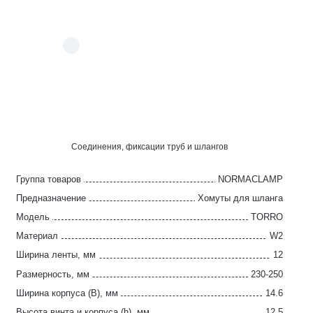
Соединения, фиксации труб и шлангов
Группа товаров
NORMACLAMP
Предназначение
Хомуты для шланга
Модель
TORRO
Материал
W2
Ширина ленты, мм
12
Размерность, мм
230-250
Ширина корпуса (B), мм
14.6
Высота винта и корпуса (h), мм
12.5