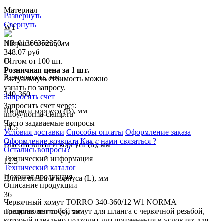
Материал
Развернуть
Свернуть
W1
NR-01366352350
Ширина ленты, мм
348.07 руб
12
Оптом от 100 шт.
Розничная цена за 1 шт.
Размерность, мм
Актуальную стоимость можно
узнать по запросу.
340-360
Запросить счет
Запросить счет через:
Ширина корпуса (B), мм
info@norma-clamp.ru
Часто задаваемые вопросы
14.5
Условия доставки
Способы оплаты
Оформление заказа
Оформление возврата
Как с нами связаться ?
Высота винта и корпуса (h), мм
Остались вопросы?
Технический информация
12.5
Технический каталог
Похожая продукция
Длина винта и корпуса (L), мм
Описание продукции
36
Червячный хомут TORRO 340-360/12 W1 NORMA
представляет собой хомут для шланга с червячной резьбой,
Толщина ленты (s), мм
который идеально подходит для применения в условиях для