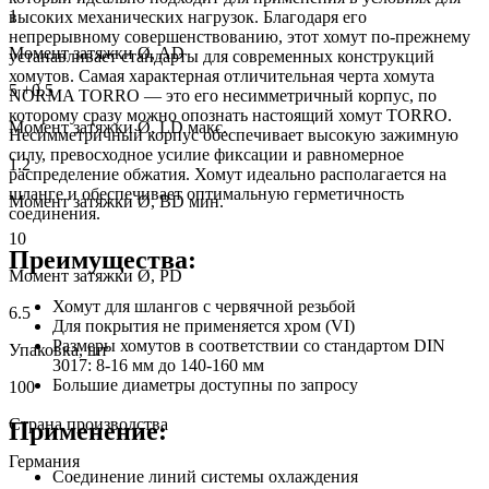
1
высоких механических нагрузок. Благодаря его
непрерывному совершенствованию, этот хомут по-прежнему
Момент затяжки Ø, AD
устанавливает стандарты для современных конструкций
хомутов. Самая характерная отличительная черта хомута
5 +0.5
NORMA TORRO — это его несимметричный корпус, по
которому сразу можно опознать настоящий хомут TORRO.
Момент затяжки Ø, LD макс.
Несимметричный корпус обеспечивает высокую зажимную
силу, превосходное усилие фиксации и равномерное
1.2
распределение обжатия. Хомут идеально располагается на
шланге и обеспечивает оптимальную герметичность
Момент затяжки Ø, BD мин.
соединения.
10
Преимущества:
Момент затяжки Ø, PD
Хомут для шлангов с червячной резьбой
6.5
Для покрытия не применяется хром (VI)
Размеры хомутов в соответствии со стандартом DIN
Упаковка, шт
3017: 8-16 мм до 140-160 мм
Большие диаметры доступны по запросу
100
Страна производства
Применение:
Германия
Соединение линий системы охлаждения