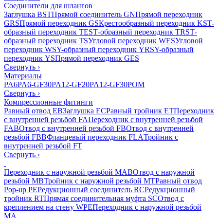
Соединители для шлангов
Заглушка BST
Прямой соединитель GN
Прямой переходник
GRS
Прямой переходник GS
Крестообразный переходник KS
T-
образный переходник TES
Т-образный переходник TRS
Т-
образный переходник TS
Угловой переходник WES
Угловой
переходник WS
Y-образный переходник YRS
Y-образный
переходник YS
Прямой переходник GES
Свернуть
›
Материалы
PA6
PA6-GF30
PA12-GF20
PA12-GF30
POM
Свернуть
›
Компрессионные фитинги
Равный отвод EB
Заглушка EC
Равный тройник ET
Переходник
с внутренней резьбой FA
Переходник с внутренней резьбой
FAB
Отвод с внутренней резьбой FB
Отвод с внутренней
резьбой FBB
Фланцевый переходник FLA
Тройник с
внутренней резьбой FT
Свернуть
›
Переходник с наружной резьбой MAB
Отвод с наружной
резьбой MB
Тройник с наружной резьбой MT
Равный отвод
Pop-up PE
Редукционный соединитель RC
Редукционный
тройник RT
Прямая соединительная муфта SC
Отвод с
креплением на стену WPE
Переходник с наружной резьбой
MA