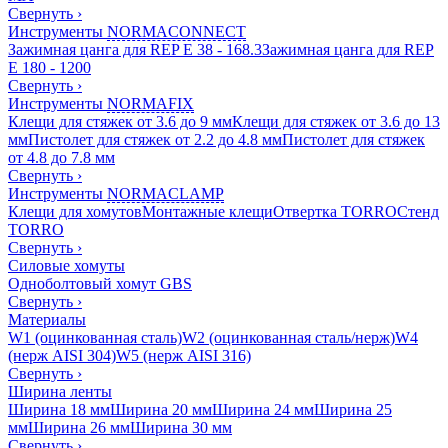
Свернуть
›
Инструменты
NORMACONNECT
Зажимная цанга для REP E 38 - 168.3
Зажимная цанга для REP
E 180 - 1200
Свернуть
›
Инструменты
NORMAFIX
Клещи для стяжек от 3.6 до 9 мм
Клещи для стяжек от 3.6 до 13
мм
Пистолет для стяжек от 2.2 до 4.8 мм
Пистолет для стяжек
от 4.8 до 7.8 мм
Свернуть
›
Инструменты
NORMACLAMP
Клещи для хомутов
Монтажные клещи
Отвертка TORRO
Стенд
TORRO
Свернуть
›
Силовые хомуты
Одноболтовый хомут GBS
Свернуть
›
Материалы
W1 (оцинкованная сталь)
W2 (оцинкованная сталь/нерж)
W4
(нерж AISI 304)
W5 (нерж AISI 316)
Свернуть
›
Ширина ленты
Ширина 18 мм
Ширина 20 мм
Ширина 24 мм
Ширина 25
мм
Ширина 26 мм
Ширина 30 мм
Свернуть
›