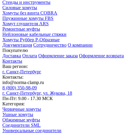
Стенды и инструменты
Силовые хомуты
Хомуты без винта COBRA
Пружинные хомуты FBS
Хомут глушителя ARS
Ремонтные муфты
Нейлоновые кабельные стяжки
Хомуты Руббер Р-Образные
Документация
Сотрудничество
О компании
Покупателю
Доставка
Оплата
Оформление заказа
Оформление возврата
Контакты
Ваш регион:
г. Санкт-Петербург
Контакты:
info@norma-clamp.ru
8 (800) 350-98-09
г. Санкт-Петербург, ул. Жукова, 18
Пн-Пт: 9.00 - 17.30 МСК
Категория:
Червячные хомуты
Ушные хомуты
Обжимные муфты
Соединители SML
Универсальные соединители