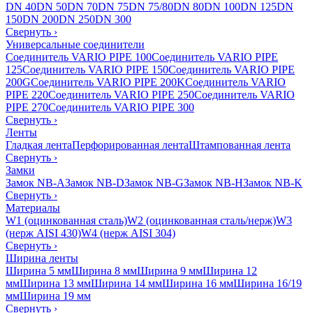
DN 40
DN 50
DN 70
DN 75
DN 75/80
DN 80
DN 100
DN 125
DN
150
DN 200
DN 250
DN 300
Свернуть
›
Универсальные соединители
Соединитель VARIO PIPE 100
Соединитель VARIO PIPE
125
Соединитель VARIO PIPE 150
Соединитель VARIO PIPE
200G
Соединитель VARIO PIPE 200K
Соединитель VARIO
PIPE 220
Соединитель VARIO PIPE 250
Соединитель VARIO
PIPE 270
Соединитель VARIO PIPE 300
Свернуть
›
Ленты
Гладкая лента
Перфорированная лента
Штампованная лента
Свернуть
›
Замки
Замок NB-A
Замок NB-D
Замок NB-G
Замок NB-H
Замок NB-K
Свернуть
›
Материалы
W1 (оцинкованная сталь)
W2 (оцинкованная сталь/нерж)
W3
(нерж AISI 430)
W4 (нерж AISI 304)
Свернуть
›
Ширина ленты
Ширина 5 мм
Ширина 8 мм
Ширина 9 мм
Ширина 12
мм
Ширина 13 мм
Ширина 14 мм
Ширина 16 мм
Ширина 16/19
мм
Ширина 19 мм
Свернуть
›