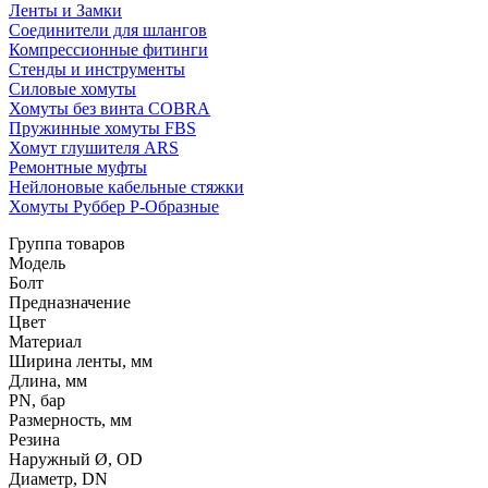
Ленты и Замки
Соединители для шлангов
Компрессионные фитинги
Стенды и инструменты
Силовые хомуты
Хомуты без винта COBRA
Пружинные хомуты FBS
Хомут глушителя ARS
Ремонтные муфты
Нейлоновые кабельные стяжки
Хомуты Руббер Р-Образные
Группа товаров
Модель
Болт
Предназначение
Цвет
Материал
Ширина ленты, мм
Длина, мм
PN, бар
Размерность, мм
Резина
Наружный Ø, OD
Диаметр, DN