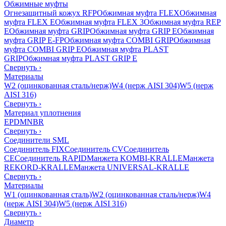
Обжимные муфты
Огнезащитный кожух RFP
Обжимная муфта FLEX
Обжимная
муфта FLEX E
Обжимная муфта FLEX 3
Обжимная муфта REP
E
Обжимная муфта GRIP
Обжимная муфта GRIP E
Обжимная
муфта GRIP E-FP
Обжимная муфта COMBI GRIP
Обжимная
муфта COMBI GRIP E
Обжимная муфта PLAST
GRIP
Обжимная муфта PLAST GRIP E
Свернуть
›
Материалы
W2 (оцинкованная сталь/нерж)
W4 (нерж AISI 304)
W5 (нерж
AISI 316)
Свернуть
›
Материал уплотнения
EPDM
NBR
Свернуть
›
Соединители SML
Соединитель FIX
Соединитель CV
Соединитель
CE
Соединитель RAPID
Манжета KOMBI-KRALLE
Манжета
REKORD-KRALLE
Манжета UNIVERSAL-KRALLE
Свернуть
›
Материалы
W1 (оцинкованная сталь)
W2 (оцинкованная сталь/нерж)
W4
(нерж AISI 304)
W5 (нерж AISI 316)
Свернуть
›
Диаметр