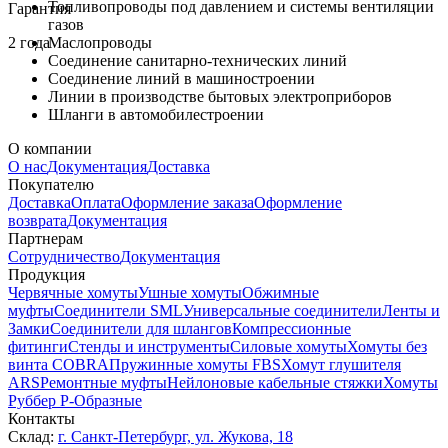
Топливопроводы под давлением и системы вентиляции
Гарантия
газов
2 года
Маслопроводы
Соединение санитарно-технических линий
Соединение линий в машиностроении
Линии в производстве бытовых электроприборов
Шланги в автомобилестроении
О компании
О нас
Документация
Доставка
Покупателю
Доставка
Оплата
Оформление заказа
Оформление
возврата
Документация
Партнерам
Сотрудничество
Документация
Продукция
Червячные хомуты
Ушные хомуты
Обжимные
муфты
Соединители SML
Универсальные соединители
Ленты и
Замки
Соединители для шлангов
Компрессионные
фитинги
Стенды и инструменты
Силовые хомуты
Хомуты без
винта COBRA
Пружинные хомуты FBS
Хомут глушителя
ARS
Ремонтные муфты
Нейлоновые кабельные стяжки
Хомуты
Руббер Р-Образные
Контакты
Склад:
г. Санкт-Петербург, ул. Жукова, 18