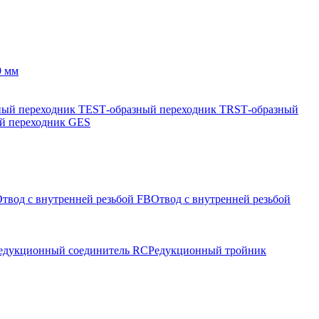
9 мм
ный переходник TES
Т-образный переходник TRS
Т-образный
й переходник GES
твод с внутренней резьбой FB
Отвод с внутренней резьбой
едукционный соединитель RC
Редукционный тройник