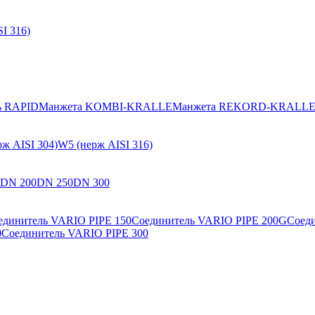
I 316)
ь RAPID
Манжета KOMBI-KRALLE
Манжета REKORD-KRALL
ж AISI 304)
W5 (нерж AISI 316)
DN 200
DN 250
DN 300
единитель VARIO PIPE 150
Соединитель VARIO PIPE 200G
Соед
0
Соединитель VARIO PIPE 300