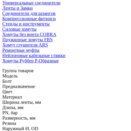
Универсальные соединители
Ленты и Замки
Соединители для шлангов
Компрессионные фитинги
Стенды и инструменты
Силовые хомуты
Хомуты без винта COBRA
Пружинные хомуты FBS
Хомут глушителя ARS
Ремонтные муфты
Нейлоновые кабельные стяжки
Хомуты Руббер Р-Образные
Группа товаров
Модель
Болт
Предназначение
Цвет
Материал
Ширина ленты, мм
Длина, мм
PN, бар
Размерность, мм
Резина
Наружный Ø, OD