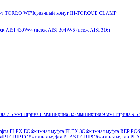
мут TORRO WF
Червячный хомут HI-TORQUE CLAMP
ж AISI 430)
W4 (нерж AISI 304)
W5 (нерж AISI 316)
на 7.5 мм
Ширина 8 мм
Ширина 8.5 мм
Ширина 9 мм
Ширина 9.5
уфта FLEX E
Обжимная муфта FLEX 3
Обжимная муфта REP E
Об
MBI GRIP E
Обжимная муфта PLAST GRIP
Обжимная муфта PLA