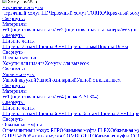
Хомут руббер
Червячные хомуты
Червячный хомут HD
Червячный хомут TORRO
Червячный хо
Свернуть
›
Метериалы
W1 (оцинкованная сталь)
W2 (оцинкованная сталь/нерж)
W3 (нер
Свернуть
›
Ширина ленты
Ширина 7.5 мм
Ширина 9 мм
Ширина 12 мм
Ширина 16 мм
Свернуть
›
Предназначение
Хомуты для шланга
Хомуты для вывесок
Свернуть
›
Ушные хомуты
Ушной двуухий
Ушной одинарный
Ушной с вкладышем
Свернуть
›
Материалы
W1 (оцинкованная сталь)
W4 (нерж AISI 304)
Свернуть
›
Ширина ленты
Ширина 5.5 мм
Ширина 6 мм
Ширина 6.5 мм
Ширина 7 мм
Шири
Свернуть
›
Обжимные муфты
Огнезащитный кожух RFP
Обжимная муфта FLEX
Обжимная м
GRIP E-FP
Обжимная муфта COMBI GRIP
Обжимная муфта CO