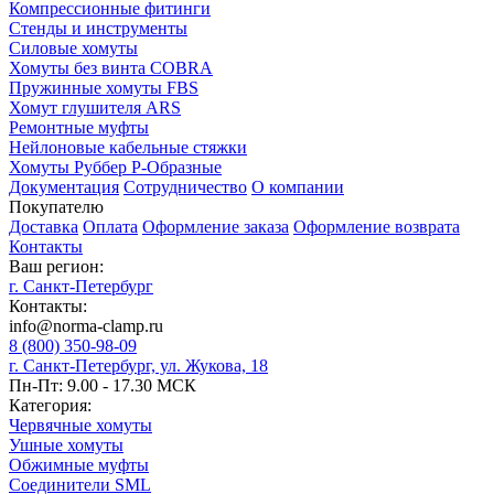
Компрессионные фитинги
Стенды и инструменты
Силовые хомуты
Хомуты без винта COBRA
Пружинные хомуты FBS
Хомут глушителя ARS
Ремонтные муфты
Нейлоновые кабельные стяжки
Хомуты Руббер Р-Образные
Документация
Сотрудничество
О компании
Покупателю
Доставка
Оплата
Оформление заказа
Оформление возврата
Контакты
Ваш регион:
г. Санкт-Петербург
Контакты:
info@norma-clamp.ru
8 (800) 350-98-09
г. Санкт-Петербург, ул. Жукова, 18
Пн-Пт: 9.00 - 17.30 МСК
Категория:
Червячные хомуты
Ушные хомуты
Обжимные муфты
Соединители SML