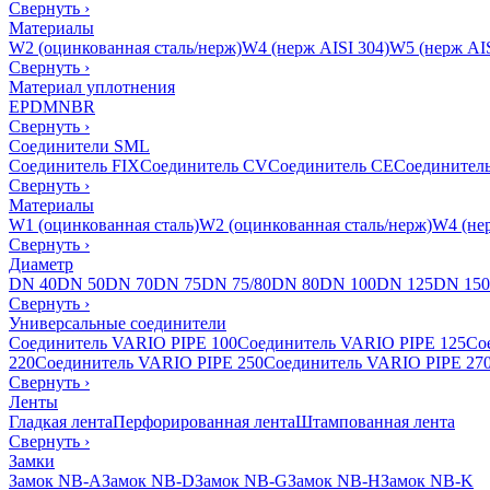
Свернуть
›
Материалы
W2 (оцинкованная сталь/нерж)
W4 (нерж AISI 304)
W5 (нерж AIS
Свернуть
›
Материал уплотнения
EPDM
NBR
Свернуть
›
Соединители SML
Соединитель FIX
Соединитель CV
Соединитель CE
Соединител
Свернуть
›
Материалы
W1 (оцинкованная сталь)
W2 (оцинкованная сталь/нерж)
W4 (нер
Свернуть
›
Диаметр
DN 40
DN 50
DN 70
DN 75
DN 75/80
DN 80
DN 100
DN 125
DN 150
Свернуть
›
Универсальные соединители
Соединитель VARIO PIPE 100
Соединитель VARIO PIPE 125
Со
220
Соединитель VARIO PIPE 250
Соединитель VARIO PIPE 27
Свернуть
›
Ленты
Гладкая лента
Перфорированная лента
Штампованная лента
Свернуть
›
Замки
Замок NB-A
Замок NB-D
Замок NB-G
Замок NB-H
Замок NB-K