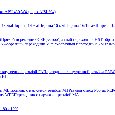
ж AISI 430)
W4 (нерж AISI 304)
 13 мм
Ширина 14 мм
Ширина 16 мм
Ширина 16/19 мм
Ширина 1
S
Прямой переходник GS
Крестообразный переходник KS
T-образ
WS
Y-образный переходник YRS
Y-образный переходник YS
Прямо
с внутренней резьбой FA
Переходник с внутренней резьбой FAB
О
й FT
ой MB
Тройник с наружной резьбой MT
Равный отвод Pop-up PE
Р
ену WPE
Переходник с наружной резьбой MA
180 - 1200