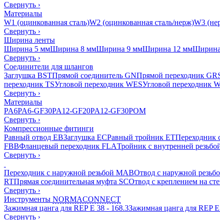
Свернуть
›
Материалы
W1 (оцинкованная сталь)
W2 (оцинкованная сталь/нерж)
W3 (нер
Свернуть
›
Ширина ленты
Ширина 5 мм
Ширина 8 мм
Ширина 9 мм
Ширина 12 мм
Ширина
Свернуть
›
Соединители для шлангов
Заглушка BST
Прямой соединитель GN
Прямой переходник GR
переходник TS
Угловой переходник WES
Угловой переходник 
Свернуть
›
Материалы
PA6
PA6-GF30
PA12-GF20
PA12-GF30
POM
Свернуть
›
Компрессионные фитинги
Равный отвод EB
Заглушка EC
Равный тройник ET
Переходник 
FBB
Фланцевый переходник FLA
Тройник с внутренней резьбо
Свернуть
›
Переходник с наружной резьбой MAB
Отвод с наружной резьб
RT
Прямая соединительная муфта SC
Отвод с креплением на ст
Свернуть
›
Инструменты
NORMACONNECT
Зажимная цанга для REP E 38 - 168.3
Зажимная цанга для REP E 
Свернуть
›