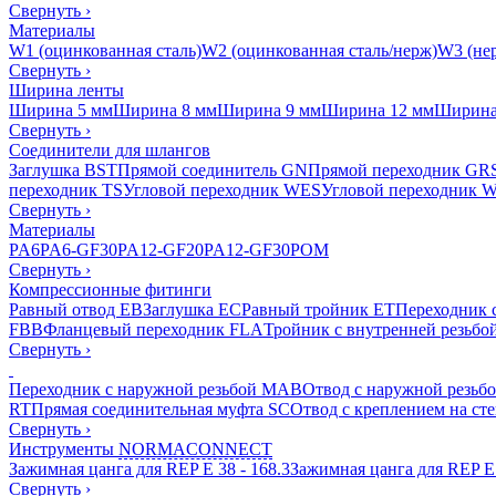
Свернуть
›
Материалы
W1 (оцинкованная сталь)
W2 (оцинкованная сталь/нерж)
W3 (нер
Свернуть
›
Ширина ленты
Ширина 5 мм
Ширина 8 мм
Ширина 9 мм
Ширина 12 мм
Ширина
Свернуть
›
Соединители для шлангов
Заглушка BST
Прямой соединитель GN
Прямой переходник GR
переходник TS
Угловой переходник WES
Угловой переходник 
Свернуть
›
Материалы
PA6
PA6-GF30
PA12-GF20
PA12-GF30
POM
Свернуть
›
Компрессионные фитинги
Равный отвод EB
Заглушка EC
Равный тройник ET
Переходник 
FBB
Фланцевый переходник FLA
Тройник с внутренней резьбо
Свернуть
›
Переходник с наружной резьбой MAB
Отвод с наружной резьб
RT
Прямая соединительная муфта SC
Отвод с креплением на ст
Свернуть
›
Инструменты
NORMACONNECT
Зажимная цанга для REP E 38 - 168.3
Зажимная цанга для REP E 
Свернуть
›