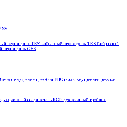
9 мм
ный переходник TES
Т-образный переходник TRS
Т-образный
й переходник GES
твод с внутренней резьбой FB
Отвод с внутренней резьбой
едукционный соединитель RC
Редукционный тройник