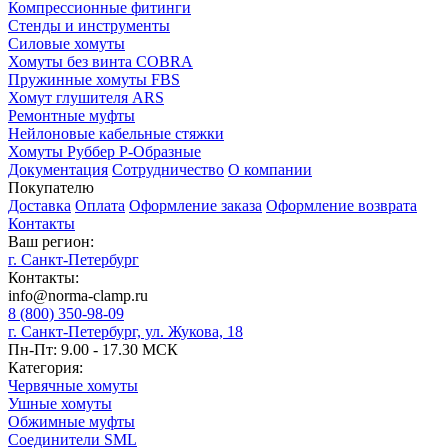
Компрессионные фитинги
Стенды и инструменты
Силовые хомуты
Хомуты без винта COBRA
Пружинные хомуты FBS
Хомут глушителя ARS
Ремонтные муфты
Нейлоновые кабельные стяжки
Хомуты Руббер Р-Образные
Документация
Сотрудничество
О компании
Покупателю
Доставка
Оплата
Оформление заказа
Оформление возврата
Контакты
Ваш регион:
г. Санкт-Петербург
Контакты:
info@norma-clamp.ru
8 (800) 350-98-09
г. Санкт-Петербург, ул. Жукова, 18
Пн-Пт: 9.00 - 17.30 МСК
Категория:
Червячные хомуты
Ушные хомуты
Обжимные муфты
Соединители SML