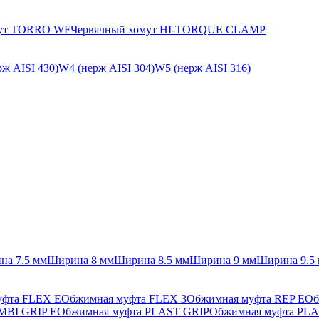
мут TORRO WF
Червячный хомут HI-TORQUE CLAMP
ж AISI 430)
W4 (нерж AISI 304)
W5 (нерж AISI 316)
на 7.5 мм
Ширина 8 мм
Ширина 8.5 мм
Ширина 9 мм
Ширина 9.5
уфта FLEX E
Обжимная муфта FLEX 3
Обжимная муфта REP E
Об
MBI GRIP E
Обжимная муфта PLAST GRIP
Обжимная муфта PLA