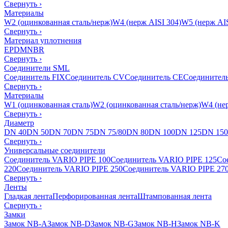
Свернуть
›
Материалы
W2 (оцинкованная сталь/нерж)
W4 (нерж AISI 304)
W5 (нерж AIS
Свернуть
›
Материал уплотнения
EPDM
NBR
Свернуть
›
Соединители SML
Соединитель FIX
Соединитель CV
Соединитель CE
Соединител
Свернуть
›
Материалы
W1 (оцинкованная сталь)
W2 (оцинкованная сталь/нерж)
W4 (нер
Свернуть
›
Диаметр
DN 40
DN 50
DN 70
DN 75
DN 75/80
DN 80
DN 100
DN 125
DN 150
Свернуть
›
Универсальные соединители
Соединитель VARIO PIPE 100
Соединитель VARIO PIPE 125
Со
220
Соединитель VARIO PIPE 250
Соединитель VARIO PIPE 27
Свернуть
›
Ленты
Гладкая лента
Перфорированная лента
Штампованная лента
Свернуть
›
Замки
Замок NB-A
Замок NB-D
Замок NB-G
Замок NB-H
Замок NB-K