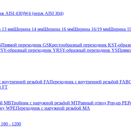
ж AISI 430)
W4 (нерж AISI 304)
 13 мм
Ширина 14 мм
Ширина 16 мм
Ширина 16/19 мм
Ширина 1
S
Прямой переходник GS
Крестообразный переходник KS
T-образ
WS
Y-образный переходник YRS
Y-образный переходник YS
Прямо
с внутренней резьбой FA
Переходник с внутренней резьбой FAB
О
й FT
ой MB
Тройник с наружной резьбой MT
Равный отвод Pop-up PE
Р
ену WPE
Переходник с наружной резьбой MA
180 - 1200