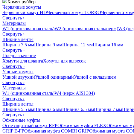
Хомут руббер
Червячные хомуты
Червячный хомут HD
Червячный хомут TORRO
Червячный хо
Свернуть
›
Метериалы
W1 (оцинкованная сталь)
W2 (оцинкованная сталь/нерж)
W3 (нер
Свернуть
›
Ширина ленты
Ширина 7.5 мм
Ширина 9 мм
Ширина 12 мм
Ширина 16 мм
Свернуть
›
Предназначение
Хомуты для шланга
Хомуты для вывесок
Свернуть
›
Ушные хомуты
Ушной двуухий
Ушной одинарный
Ушной с вкладышем
Свернуть
›
Материалы
W1 (оцинкованная сталь)
W4 (нерж AISI 304)
Свернуть
›
Ширина ленты
Ширина 5.5 мм
Ширина 6 мм
Ширина 6.5 мм
Ширина 7 мм
Шири
Свернуть
›
Обжимные муфты
Огнезащитный кожух RFP
Обжимная муфта FLEX
Обжимная м
GRIP E-FP
Обжимная муфта COMBI GRIP
Обжимная муфта CO