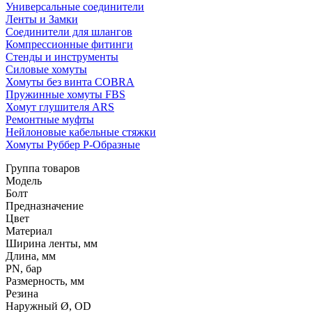
Универсальные соединители
Ленты и Замки
Соединители для шлангов
Компрессионные фитинги
Стенды и инструменты
Силовые хомуты
Хомуты без винта COBRA
Пружинные хомуты FBS
Хомут глушителя ARS
Ремонтные муфты
Нейлоновые кабельные стяжки
Хомуты Руббер Р-Образные
Группа товаров
Модель
Болт
Предназначение
Цвет
Материал
Ширина ленты, мм
Длина, мм
PN, бар
Размерность, мм
Резина
Наружный Ø, OD