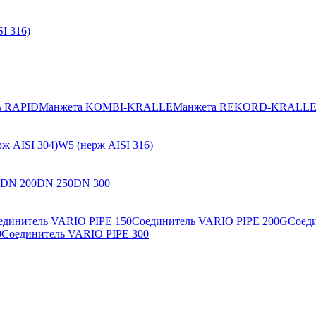
I 316)
ь RAPID
Манжета KOMBI-KRALLE
Манжета REKORD-KRALL
ж AISI 304)
W5 (нерж AISI 316)
DN 200
DN 250
DN 300
единитель VARIO PIPE 150
Соединитель VARIO PIPE 200G
Соед
0
Соединитель VARIO PIPE 300