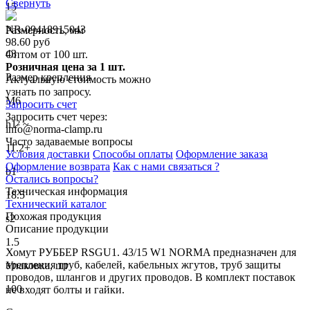
Свернуть
15
NR-09418915043
Размерность, мм
98.60 руб
43
Оптом от 100 шт.
Розничная цена за 1 шт.
Размер крепления
Актуальную стоимость можно
узнать по запросу.
M6
Запросить счет
Запросить счет через:
h1² ~
info@norma-clamp.ru
Часто задаваемые вопросы
11.2+
Условия доставки
Способы оплаты
Оформление заказа
Оформление возврата
Как с нами связаться ?
b1
Остались вопросы?
Техническая информация
18.5
Технический каталог
Похожая продукция
s2
Описание продукции
1.5
Хомут РУББЕР RSGU1. 43/15 W1 NORMA предназначен для
крепления труб, кабелей, кабельных жгутов, труб защиты
Упаковка, шт
проводов, шлангов и других проводов. В комплект поставок
100
не входят болты и гайки.