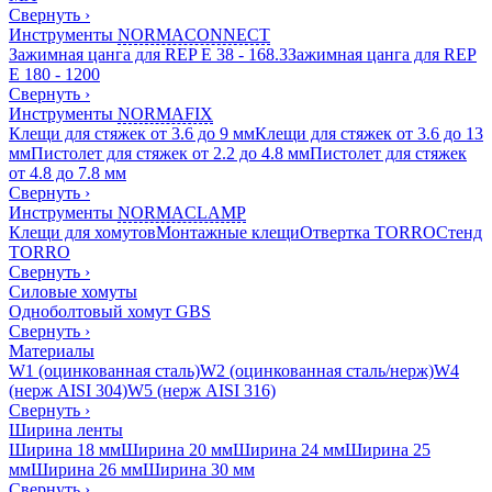
Свернуть
›
Инструменты
NORMACONNECT
Зажимная цанга для REP E 38 - 168.3
Зажимная цанга для REP
E 180 - 1200
Свернуть
›
Инструменты
NORMAFIX
Клещи для стяжек от 3.6 до 9 мм
Клещи для стяжек от 3.6 до 13
мм
Пистолет для стяжек от 2.2 до 4.8 мм
Пистолет для стяжек
от 4.8 до 7.8 мм
Свернуть
›
Инструменты
NORMACLAMP
Клещи для хомутов
Монтажные клещи
Отвертка TORRO
Стенд
TORRO
Свернуть
›
Силовые хомуты
Одноболтовый хомут GBS
Свернуть
›
Материалы
W1 (оцинкованная сталь)
W2 (оцинкованная сталь/нерж)
W4
(нерж AISI 304)
W5 (нерж AISI 316)
Свернуть
›
Ширина ленты
Ширина 18 мм
Ширина 20 мм
Ширина 24 мм
Ширина 25
мм
Ширина 26 мм
Ширина 30 мм
Свернуть
›