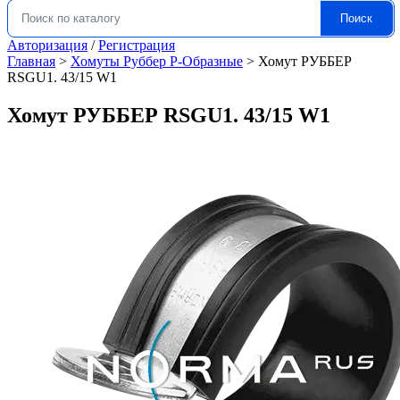
Поиск
Искать:
Авторизация
/
Регистрация
Главная
>
Хомуты Руббер Р-Образные
>
Хомут РУББЕР
RSGU1. 43/15 W1
Хомут РУББЕР RSGU1. 43/15 W1