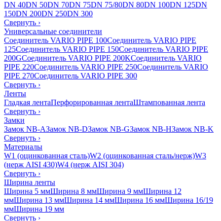
DN 40
DN 50
DN 70
DN 75
DN 75/80
DN 80
DN 100
DN 125
DN
150
DN 200
DN 250
DN 300
Свернуть
›
Универсальные соединители
Соединитель VARIO PIPE 100
Соединитель VARIO PIPE
125
Соединитель VARIO PIPE 150
Соединитель VARIO PIPE
200G
Соединитель VARIO PIPE 200K
Соединитель VARIO
PIPE 220
Соединитель VARIO PIPE 250
Соединитель VARIO
PIPE 270
Соединитель VARIO PIPE 300
Свернуть
›
Ленты
Гладкая лента
Перфорированная лента
Штампованная лента
Свернуть
›
Замки
Замок NB-A
Замок NB-D
Замок NB-G
Замок NB-H
Замок NB-K
Свернуть
›
Материалы
W1 (оцинкованная сталь)
W2 (оцинкованная сталь/нерж)
W3
(нерж AISI 430)
W4 (нерж AISI 304)
Свернуть
›
Ширина ленты
Ширина 5 мм
Ширина 8 мм
Ширина 9 мм
Ширина 12
мм
Ширина 13 мм
Ширина 14 мм
Ширина 16 мм
Ширина 16/19
мм
Ширина 19 мм
Свернуть
›