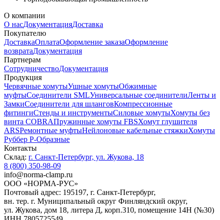
О компании
О нас
Документация
Доставка
Покупателю
Доставка
Оплата
Оформление заказа
Оформление
возврата
Документация
Партнерам
Сотрудничество
Документация
Продукция
Червячные хомуты
Ушные хомуты
Обжимные
муфты
Соединители SML
Универсальные соединители
Ленты и
Замки
Соединители для шлангов
Компрессионные
фитинги
Стенды и инструменты
Силовые хомуты
Хомуты без
винта COBRA
Пружинные хомуты FBS
Хомут глушителя
ARS
Ремонтные муфты
Нейлоновые кабельные стяжки
Хомуты
Руббер Р-Образные
Контакты
Склад:
г. Санкт-Петербург, ул. Жукова, 18
8 (800) 350-98-09
info@norma-clamp.ru
ООО «НОРМА-РУС»
Почтовый адрес: 195197, г. Санкт-Петербург,
вн. тер. г. Муниципальный округ Финляндский округ,
ул. Жукова, дом 18, литера Д, корп.310, помещение 14Н (№30)
ИНН 7805725549