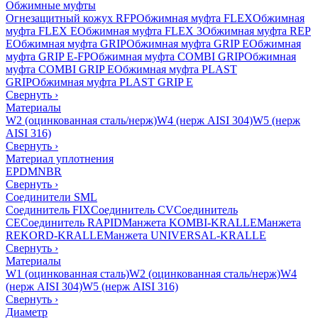
Обжимные муфты
Огнезащитный кожух RFP
Обжимная муфта FLEX
Обжимная
муфта FLEX E
Обжимная муфта FLEX 3
Обжимная муфта REP
E
Обжимная муфта GRIP
Обжимная муфта GRIP E
Обжимная
муфта GRIP E-FP
Обжимная муфта COMBI GRIP
Обжимная
муфта COMBI GRIP E
Обжимная муфта PLAST
GRIP
Обжимная муфта PLAST GRIP E
Свернуть
›
Материалы
W2 (оцинкованная сталь/нерж)
W4 (нерж AISI 304)
W5 (нерж
AISI 316)
Свернуть
›
Материал уплотнения
EPDM
NBR
Свернуть
›
Соединители SML
Соединитель FIX
Соединитель CV
Соединитель
CE
Соединитель RAPID
Манжета KOMBI-KRALLE
Манжета
REKORD-KRALLE
Манжета UNIVERSAL-KRALLE
Свернуть
›
Материалы
W1 (оцинкованная сталь)
W2 (оцинкованная сталь/нерж)
W4
(нерж AISI 304)
W5 (нерж AISI 316)
Свернуть
›
Диаметр