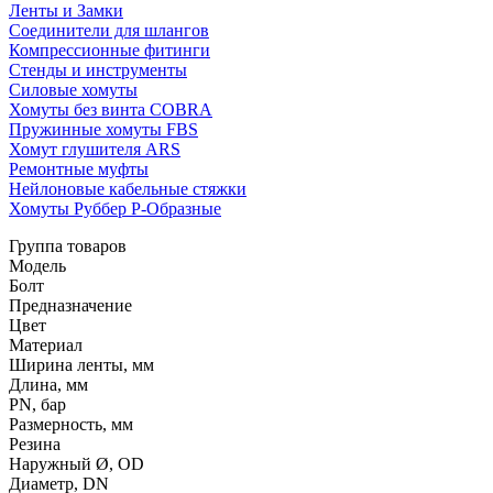
Ленты и Замки
Соединители для шлангов
Компрессионные фитинги
Стенды и инструменты
Силовые хомуты
Хомуты без винта COBRA
Пружинные хомуты FBS
Хомут глушителя ARS
Ремонтные муфты
Нейлоновые кабельные стяжки
Хомуты Руббер Р-Образные
Группа товаров
Модель
Болт
Предназначение
Цвет
Материал
Ширина ленты, мм
Длина, мм
PN, бар
Размерность, мм
Резина
Наружный Ø, OD
Диаметр, DN