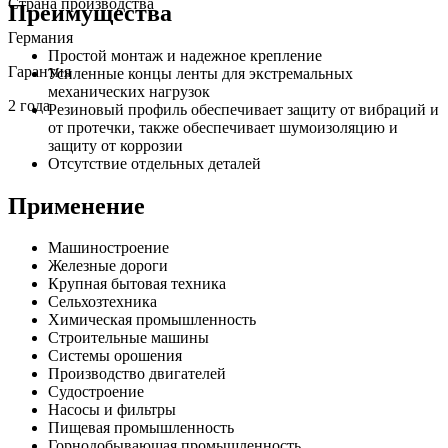
Страна производства
Преимущества
Германия
Простой монтаж и надежное крепление
Гарантия
Усиленные концы ленты для экстремальных
механических нагрузок
2 года
Резиновый профиль обеспечивает защиту от вибраций и
от протечки, также обеспечивает шумоизоляцию и
защиту от коррозии
Отсутствие отдельных деталей
Применение
Машиностроение
Железные дороги
Крупная бытовая техника
Сельхозтехника
Химическая промышленность
Строительные машины
Системы орошения
Производство двигателей
Судостроение
Насосы и фильтры
Пищевая промышленность
Горнодобывающая промышленность