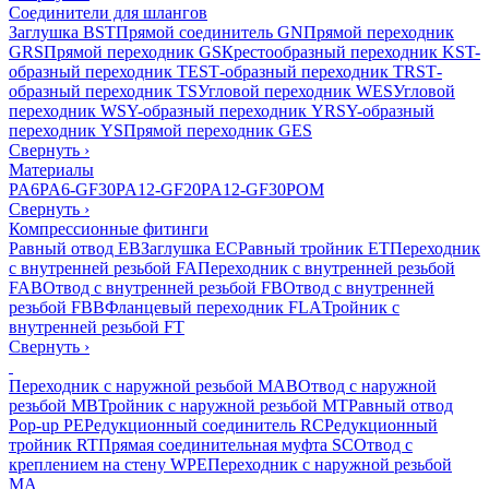
Соединители для шлангов
Заглушка BST
Прямой соединитель GN
Прямой переходник
GRS
Прямой переходник GS
Крестообразный переходник KS
T-
образный переходник TES
Т-образный переходник TRS
Т-
образный переходник TS
Угловой переходник WES
Угловой
переходник WS
Y-образный переходник YRS
Y-образный
переходник YS
Прямой переходник GES
Свернуть
›
Материалы
PA6
PA6-GF30
PA12-GF20
PA12-GF30
POM
Свернуть
›
Компрессионные фитинги
Равный отвод EB
Заглушка EC
Равный тройник ET
Переходник
с внутренней резьбой FA
Переходник с внутренней резьбой
FAB
Отвод с внутренней резьбой FB
Отвод с внутренней
резьбой FBB
Фланцевый переходник FLA
Тройник с
внутренней резьбой FT
Свернуть
›
Переходник с наружной резьбой MAB
Отвод с наружной
резьбой MB
Тройник с наружной резьбой MT
Равный отвод
Pop-up PE
Редукционный соединитель RC
Редукционный
тройник RT
Прямая соединительная муфта SC
Отвод с
креплением на стену WPE
Переходник с наружной резьбой
MA