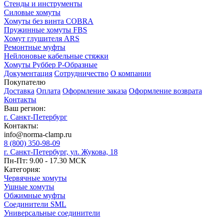
Стенды и инструменты
Силовые хомуты
Хомуты без винта COBRA
Пружинные хомуты FBS
Хомут глушителя ARS
Ремонтные муфты
Нейлоновые кабельные стяжки
Хомуты Руббер Р-Образные
Документация
Сотрудничество
О компании
Покупателю
Доставка
Оплата
Оформление заказа
Оформление возврата
Контакты
Ваш регион:
г. Санкт-Петербург
Контакты:
info@norma-clamp.ru
8 (800) 350-98-09
г. Санкт-Петербург, ул. Жукова, 18
Пн-Пт: 9.00 - 17.30 МСК
Категория:
Червячные хомуты
Ушные хомуты
Обжимные муфты
Соединители SML
Универсальные соединители