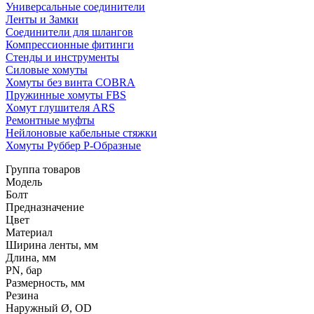
Универсальные соединители
Ленты и Замки
Соединители для шлангов
Компрессионные фитинги
Стенды и инструменты
Силовые хомуты
Хомуты без винта COBRA
Пружинные хомуты FBS
Хомут глушителя ARS
Ремонтные муфты
Нейлоновые кабельные стяжки
Хомуты Руббер Р-Образные
Группа товаров
Модель
Болт
Предназначение
Цвет
Материал
Ширина ленты, мм
Длина, мм
PN, бар
Размерность, мм
Резина
Наружный Ø, OD