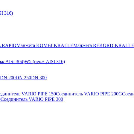
I 316)
ь RAPID
Манжета KOMBI-KRALLE
Манжета REKORD-KRALL
ж AISI 304)
W5 (нерж AISI 316)
DN 200
DN 250
DN 300
единитель VARIO PIPE 150
Соединитель VARIO PIPE 200G
Соед
0
Соединитель VARIO PIPE 300