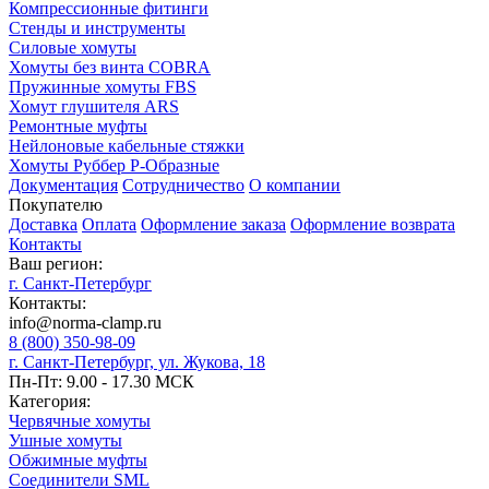
Компрессионные фитинги
Стенды и инструменты
Силовые хомуты
Хомуты без винта COBRA
Пружинные хомуты FBS
Хомут глушителя ARS
Ремонтные муфты
Нейлоновые кабельные стяжки
Хомуты Руббер Р-Образные
Документация
Сотрудничество
О компании
Покупателю
Доставка
Оплата
Оформление заказа
Оформление возврата
Контакты
Ваш регион:
г. Санкт-Петербург
Контакты:
info@norma-clamp.ru
8 (800) 350-98-09
г. Санкт-Петербург, ул. Жукова, 18
Пн-Пт: 9.00 - 17.30 МСК
Категория:
Червячные хомуты
Ушные хомуты
Обжимные муфты
Соединители SML