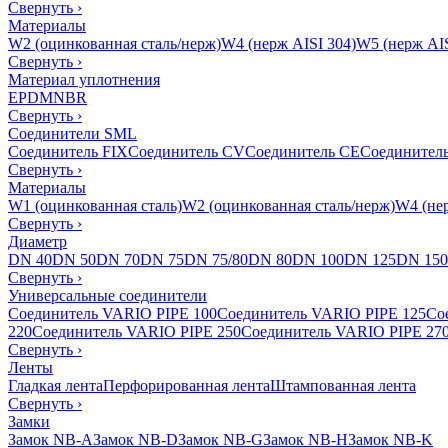
Свернуть
›
Материалы
W2 (оцинкованная сталь/нерж)
W4 (нерж AISI 304)
W5 (нерж AIS
Свернуть
›
Материал уплотнения
EPDM
NBR
Свернуть
›
Соединители SML
Соединитель FIX
Соединитель CV
Соединитель CE
Соединител
Свернуть
›
Материалы
W1 (оцинкованная сталь)
W2 (оцинкованная сталь/нерж)
W4 (нер
Свернуть
›
Диаметр
DN 40
DN 50
DN 70
DN 75
DN 75/80
DN 80
DN 100
DN 125
DN 150
Свернуть
›
Универсальные соединители
Соединитель VARIO PIPE 100
Соединитель VARIO PIPE 125
Со
220
Соединитель VARIO PIPE 250
Соединитель VARIO PIPE 27
Свернуть
›
Ленты
Гладкая лента
Перфорированная лента
Штампованная лента
Свернуть
›
Замки
Замок NB-A
Замок NB-D
Замок NB-G
Замок NB-H
Замок NB-K