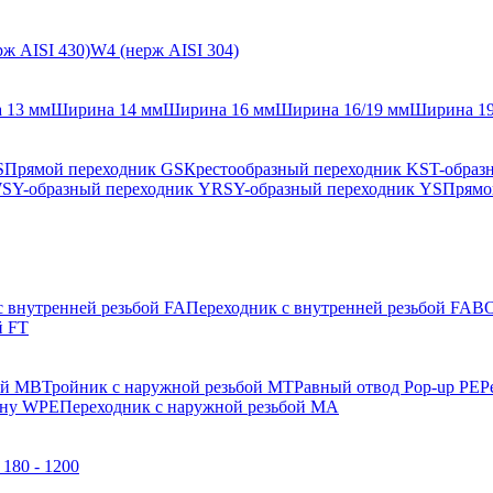
ж AISI 430)
W4 (нерж AISI 304)
 13 мм
Ширина 14 мм
Ширина 16 мм
Ширина 16/19 мм
Ширина 1
S
Прямой переходник GS
Крестообразный переходник KS
T-образ
WS
Y-образный переходник YRS
Y-образный переходник YS
Прямо
с внутренней резьбой FA
Переходник с внутренней резьбой FAB
О
й FT
ой MB
Тройник с наружной резьбой MT
Равный отвод Pop-up PE
Р
ену WPE
Переходник с наружной резьбой MA
180 - 1200