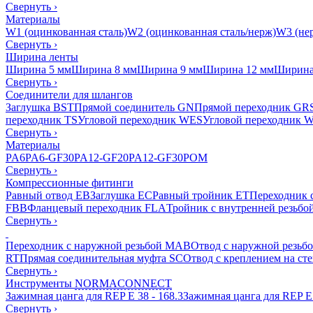
Свернуть
›
Материалы
W1 (оцинкованная сталь)
W2 (оцинкованная сталь/нерж)
W3 (нер
Свернуть
›
Ширина ленты
Ширина 5 мм
Ширина 8 мм
Ширина 9 мм
Ширина 12 мм
Ширина
Свернуть
›
Соединители для шлангов
Заглушка BST
Прямой соединитель GN
Прямой переходник GR
переходник TS
Угловой переходник WES
Угловой переходник 
Свернуть
›
Материалы
PA6
PA6-GF30
PA12-GF20
PA12-GF30
POM
Свернуть
›
Компрессионные фитинги
Равный отвод EB
Заглушка EC
Равный тройник ET
Переходник 
FBB
Фланцевый переходник FLA
Тройник с внутренней резьбо
Свернуть
›
Переходник с наружной резьбой MAB
Отвод с наружной резьб
RT
Прямая соединительная муфта SC
Отвод с креплением на ст
Свернуть
›
Инструменты
NORMACONNECT
Зажимная цанга для REP E 38 - 168.3
Зажимная цанга для REP E 
Свернуть
›