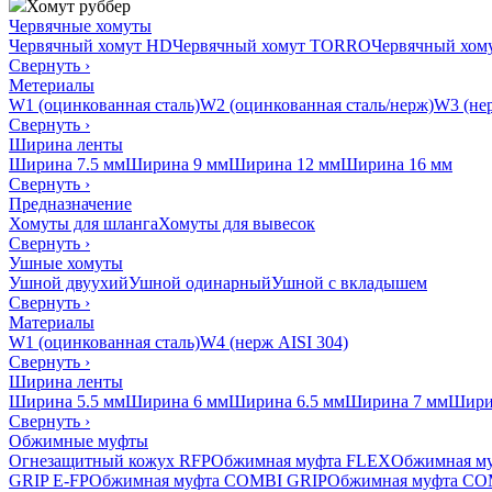
Хомут руббер
Червячные хомуты
Червячный хомут HD
Червячный хомут TORRO
Червячный хо
Свернуть
›
Метериалы
W1 (оцинкованная сталь)
W2 (оцинкованная сталь/нерж)
W3 (нер
Свернуть
›
Ширина ленты
Ширина 7.5 мм
Ширина 9 мм
Ширина 12 мм
Ширина 16 мм
Свернуть
›
Предназначение
Хомуты для шланга
Хомуты для вывесок
Свернуть
›
Ушные хомуты
Ушной двуухий
Ушной одинарный
Ушной с вкладышем
Свернуть
›
Материалы
W1 (оцинкованная сталь)
W4 (нерж AISI 304)
Свернуть
›
Ширина ленты
Ширина 5.5 мм
Ширина 6 мм
Ширина 6.5 мм
Ширина 7 мм
Шири
Свернуть
›
Обжимные муфты
Огнезащитный кожух RFP
Обжимная муфта FLEX
Обжимная м
GRIP E-FP
Обжимная муфта COMBI GRIP
Обжимная муфта CO