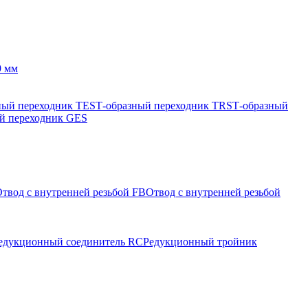
9 мм
ный переходник TES
Т-образный переходник TRS
Т-образный
й переходник GES
твод с внутренней резьбой FB
Отвод с внутренней резьбой
едукционный соединитель RC
Редукционный тройник