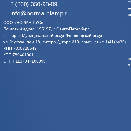
c
8 (800) 350-98-09
н
info@norma-clamp.ru
я
ООО «НОРМА-РУС»
Почтовый адрес: 195197, г. Санкт-Петербург,
вн. тер. г. Муниципальный округ Финляндский округ,
ул. Жукова, дом 18, литера Д, корп.310, помещение 14Н (№30)
ИНН 7805725549
КПП 780401001
n
ОГРН 1187847100099
в