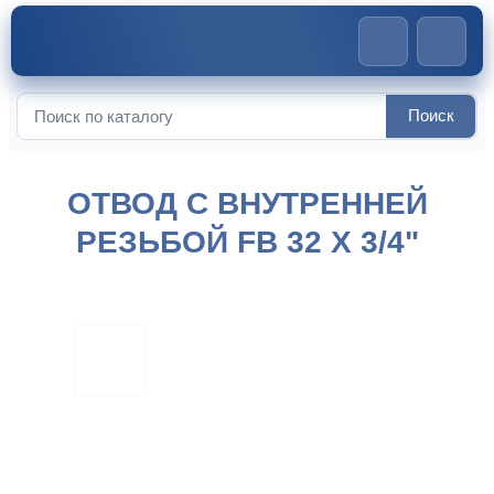
Главная
>
Компрессионные фитинги
>
Отвод с внутренней
Поиск
Искать:
резьбой FB 32 x 3/4″
ОТВОД С ВНУТРЕННЕЙ
РЕЗЬБОЙ FB 32 X 3/4"