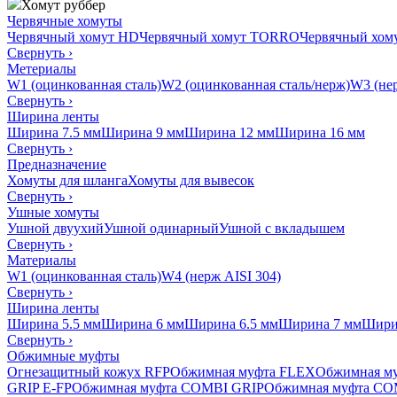
Хомут руббер
Червячные хомуты
Червячный хомут HD
Червячный хомут TORRO
Червячный хо
Свернуть
›
Метериалы
W1 (оцинкованная сталь)
W2 (оцинкованная сталь/нерж)
W3 (нер
Свернуть
›
Ширина ленты
Ширина 7.5 мм
Ширина 9 мм
Ширина 12 мм
Ширина 16 мм
Свернуть
›
Предназначение
Хомуты для шланга
Хомуты для вывесок
Свернуть
›
Ушные хомуты
Ушной двуухий
Ушной одинарный
Ушной с вкладышем
Свернуть
›
Материалы
W1 (оцинкованная сталь)
W4 (нерж AISI 304)
Свернуть
›
Ширина ленты
Ширина 5.5 мм
Ширина 6 мм
Ширина 6.5 мм
Ширина 7 мм
Шири
Свернуть
›
Обжимные муфты
Огнезащитный кожух RFP
Обжимная муфта FLEX
Обжимная м
GRIP E-FP
Обжимная муфта COMBI GRIP
Обжимная муфта CO