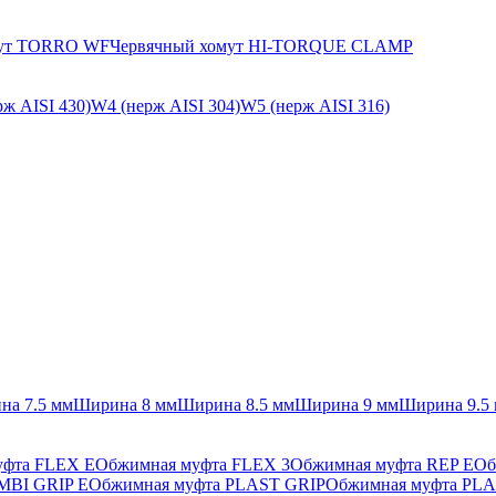
мут TORRO WF
Червячный хомут HI-TORQUE CLAMP
ж AISI 430)
W4 (нерж AISI 304)
W5 (нерж AISI 316)
на 7.5 мм
Ширина 8 мм
Ширина 8.5 мм
Ширина 9 мм
Ширина 9.5
уфта FLEX E
Обжимная муфта FLEX 3
Обжимная муфта REP E
Об
MBI GRIP E
Обжимная муфта PLAST GRIP
Обжимная муфта PLA