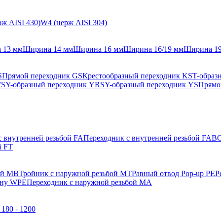
ж AISI 430)
W4 (нерж AISI 304)
 13 мм
Ширина 14 мм
Ширина 16 мм
Ширина 16/19 мм
Ширина 1
S
Прямой переходник GS
Крестообразный переходник KS
T-образ
WS
Y-образный переходник YRS
Y-образный переходник YS
Прямо
с внутренней резьбой FA
Переходник с внутренней резьбой FAB
О
й FT
ой MB
Тройник с наружной резьбой MT
Равный отвод Pop-up PE
Р
ену WPE
Переходник с наружной резьбой MA
180 - 1200