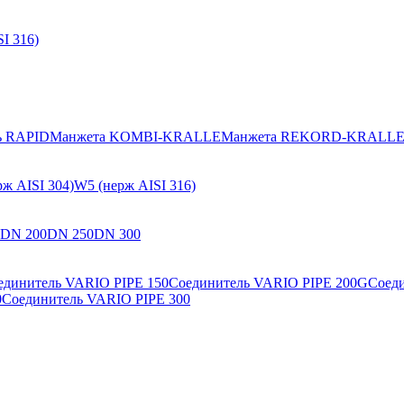
I 316)
ь RAPID
Манжета KOMBI-KRALLE
Манжета REKORD-KRALL
ж AISI 304)
W5 (нерж AISI 316)
DN 200
DN 250
DN 300
единитель VARIO PIPE 150
Соединитель VARIO PIPE 200G
Соед
0
Соединитель VARIO PIPE 300