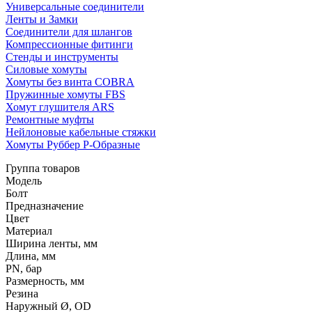
Универсальные соединители
Ленты и Замки
Соединители для шлангов
Компрессионные фитинги
Стенды и инструменты
Силовые хомуты
Хомуты без винта COBRA
Пружинные хомуты FBS
Хомут глушителя ARS
Ремонтные муфты
Нейлоновые кабельные стяжки
Хомуты Руббер Р-Образные
Группа товаров
Модель
Болт
Предназначение
Цвет
Материал
Ширина ленты, мм
Длина, мм
PN, бар
Размерность, мм
Резина
Наружный Ø, OD