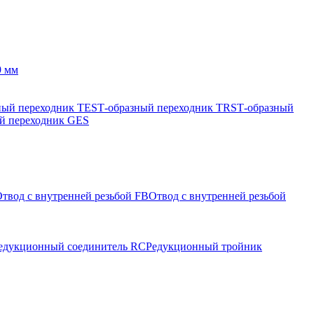
9 мм
ный переходник TES
Т-образный переходник TRS
Т-образный
й переходник GES
твод с внутренней резьбой FB
Отвод с внутренней резьбой
едукционный соединитель RC
Редукционный тройник