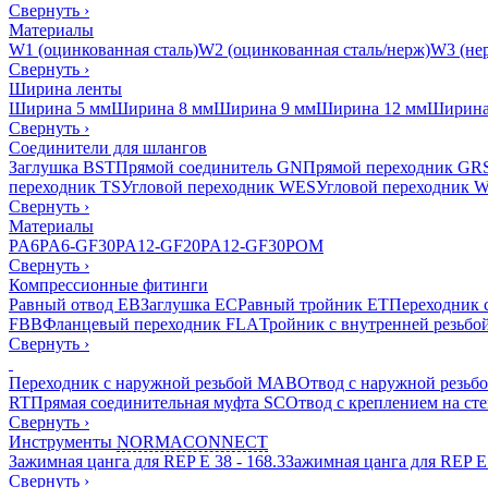
Свернуть
›
Материалы
W1 (оцинкованная сталь)
W2 (оцинкованная сталь/нерж)
W3 (нер
Свернуть
›
Ширина ленты
Ширина 5 мм
Ширина 8 мм
Ширина 9 мм
Ширина 12 мм
Ширина
Свернуть
›
Соединители для шлангов
Заглушка BST
Прямой соединитель GN
Прямой переходник GR
переходник TS
Угловой переходник WES
Угловой переходник 
Свернуть
›
Материалы
PA6
PA6-GF30
PA12-GF20
PA12-GF30
POM
Свернуть
›
Компрессионные фитинги
Равный отвод EB
Заглушка EC
Равный тройник ET
Переходник 
FBB
Фланцевый переходник FLA
Тройник с внутренней резьбо
Свернуть
›
Переходник с наружной резьбой MAB
Отвод с наружной резьб
RT
Прямая соединительная муфта SC
Отвод с креплением на ст
Свернуть
›
Инструменты
NORMACONNECT
Зажимная цанга для REP E 38 - 168.3
Зажимная цанга для REP E 
Свернуть
›