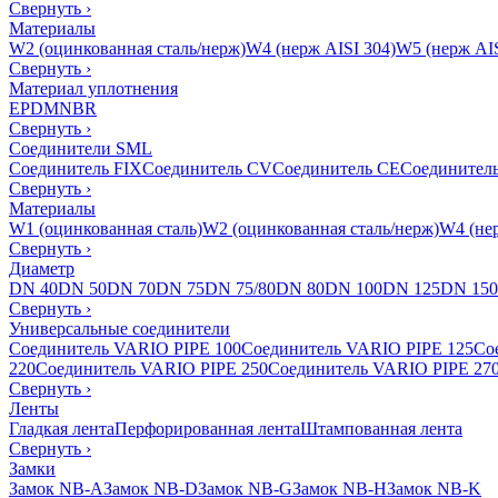
Свернуть
›
Материалы
W2 (оцинкованная сталь/нерж)
W4 (нерж AISI 304)
W5 (нерж AIS
Свернуть
›
Материал уплотнения
EPDM
NBR
Свернуть
›
Соединители SML
Соединитель FIX
Соединитель CV
Соединитель CE
Соединител
Свернуть
›
Материалы
W1 (оцинкованная сталь)
W2 (оцинкованная сталь/нерж)
W4 (нер
Свернуть
›
Диаметр
DN 40
DN 50
DN 70
DN 75
DN 75/80
DN 80
DN 100
DN 125
DN 150
Свернуть
›
Универсальные соединители
Соединитель VARIO PIPE 100
Соединитель VARIO PIPE 125
Со
220
Соединитель VARIO PIPE 250
Соединитель VARIO PIPE 27
Свернуть
›
Ленты
Гладкая лента
Перфорированная лента
Штампованная лента
Свернуть
›
Замки
Замок NB-A
Замок NB-D
Замок NB-G
Замок NB-H
Замок NB-K