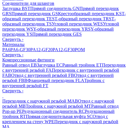
Соединители для шлангов
Заглушка BST
Прямой соединитель GN
Прямой переходник
GRS
Прямой переходник GS
Крестообразный переходник KS
T-
образный переходник TES
Т-образный переходник TRS
Т-
образный переходник TS
Угловой переходник WES
Угловой
переходник WS
Y-образный переходник YRS
Y-образный
переходник YS
Прямой переходник GES
Свернуть
›
Материалы
PA6
PA6-GF30
PA12-GF20
PA12-GF30
POM
Свернуть
›
Компрессионные фитинги
Равный отвод EB
Заглушка EC
Равный тройник ET
Переходник
с внутренней резьбой FA
Переходник с внутренней резьбой
FAB
Отвод с внутренней резьбой FB
Отвод с внутренней
резьбой FBB
Фланцевый переходник FLA
Тройник с
внутренней резьбой FT
Свернуть
›
Переходник с наружной резьбой MAB
Отвод с наружной
резьбой MB
Тройник с наружной резьбой MT
Равный отвод
Pop-up PE
Редукционный соединитель RC
Редукционный
тройник RT
Прямая соединительная муфта SC
Отвод с
креплением на стену WPE
Переходник с наружной резьбой
MA