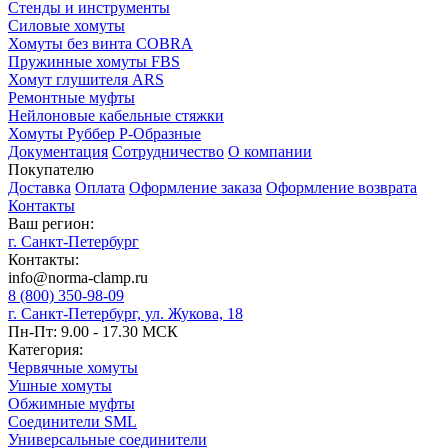
Стенды и инструменты
Силовые хомуты
Хомуты без винта COBRA
Пружинные хомуты FBS
Хомут глушителя ARS
Ремонтные муфты
Нейлоновые кабельные стяжки
Хомуты Руббер Р-Образные
Документация
Сотрудничество
О компании
Покупателю
Доставка
Оплата
Оформление заказа
Оформление возврата
Контакты
Ваш регион:
г. Санкт-Петербург
Контакты:
info@norma-clamp.ru
8 (800) 350-98-09
г. Санкт-Петербург, ул. Жукова, 18
Пн-Пт: 9.00 - 17.30 МСК
Категория:
Червячные хомуты
Ушные хомуты
Обжимные муфты
Соединители SML
Универсальные соединители