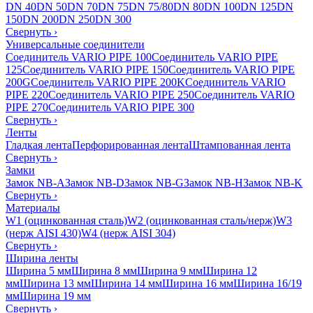
DN 40
DN 50
DN 70
DN 75
DN 75/80
DN 80
DN 100
DN 125
DN
150
DN 200
DN 250
DN 300
Свернуть
›
Универсальные соединители
Соединитель VARIO PIPE 100
Соединитель VARIO PIPE
125
Соединитель VARIO PIPE 150
Соединитель VARIO PIPE
200G
Соединитель VARIO PIPE 200K
Соединитель VARIO
PIPE 220
Соединитель VARIO PIPE 250
Соединитель VARIO
PIPE 270
Соединитель VARIO PIPE 300
Свернуть
›
Ленты
Гладкая лента
Перфорированная лента
Штампованная лента
Свернуть
›
Замки
Замок NB-A
Замок NB-D
Замок NB-G
Замок NB-H
Замок NB-K
Свернуть
›
Материалы
W1 (оцинкованная сталь)
W2 (оцинкованная сталь/нерж)
W3
(нерж AISI 430)
W4 (нерж AISI 304)
Свернуть
›
Ширина ленты
Ширина 5 мм
Ширина 8 мм
Ширина 9 мм
Ширина 12
мм
Ширина 13 мм
Ширина 14 мм
Ширина 16 мм
Ширина 16/19
мм
Ширина 19 мм
Свернуть
›