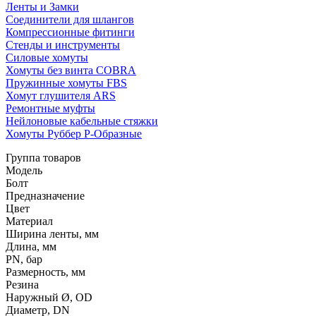
Ленты и Замки
Соединители для шлангов
Компрессионные фитинги
Стенды и инструменты
Силовые хомуты
Хомуты без винта COBRA
Пружинные хомуты FBS
Хомут глушителя ARS
Ремонтные муфты
Нейлоновые кабельные стяжки
Хомуты Руббер Р-Образные
Группа товаров
Модель
Болт
Предназначение
Цвет
Материал
Ширина ленты, мм
Длина, мм
PN, бар
Размерность, мм
Резина
Наружный Ø, OD
Диаметр, DN