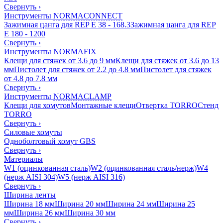
Свернуть
›
Инструменты
NORMACONNECT
Зажимная цанга для REP E 38 - 168.3
Зажимная цанга для REP
E 180 - 1200
Свернуть
›
Инструменты
NORMAFIX
Клещи для стяжек от 3.6 до 9 мм
Клещи для стяжек от 3.6 до 13
мм
Пистолет для стяжек от 2.2 до 4.8 мм
Пистолет для стяжек
от 4.8 до 7.8 мм
Свернуть
›
Инструменты
NORMACLAMP
Клещи для хомутов
Монтажные клещи
Отвертка TORRO
Стенд
TORRO
Свернуть
›
Силовые хомуты
Одноболтовый хомут GBS
Свернуть
›
Материалы
W1 (оцинкованная сталь)
W2 (оцинкованная сталь/нерж)
W4
(нерж AISI 304)
W5 (нерж AISI 316)
Свернуть
›
Ширина ленты
Ширина 18 мм
Ширина 20 мм
Ширина 24 мм
Ширина 25
мм
Ширина 26 мм
Ширина 30 мм
Свернуть
›