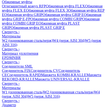
Обжимные муфты
Огнезащитный кожух RFP
Обжимная муфта FLEX
Обжимная
муфта FLEX E
Обжимная муфта FLEX 3
Обжимная муфта REP
E
Обжимная муфта GRIP
Обжимная муфта GRIP E
Обжимная
муфта GRIP E-FP
Обжимная муфта COMBI GRIP
Обжимная
муфта COMBI GRIP E
Обжимная муфта PLAST
GRIP
Обжимная муфта PLAST GRIP E
Свернуть
›
Материалы
W2 (оцинкованная сталь/нерж)
W4 (нерж AISI 304)
W5 (нерж
AISI 316)
Свернуть
›
Материал уплотнения
EPDM
NBR
Свернуть
›
Соединители SML
Соединитель FIX
Соединитель CV
Соединитель
CE
Соединитель RAPID
Манжета KOMBI-KRALLE
Манжета
REKORD-KRALLE
Манжета UNIVERSAL-KRALLE
Свернуть
›
Материалы
W1 (оцинкованная сталь)
W2 (оцинкованная сталь/нерж)
W4
(нерж AISI 304)
W5 (нерж AISI 316)
Свернуть
›
Диаметр