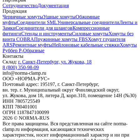
Сотрудничество
Документация
Продукция
Червячные хомуты
Ушные хомуты
Обжимные
муфты
Соединители SML
Универсальные соединители
Ленты и
Замки
Соединители для шлангов
Компрессионные
фитинги
Стенды и инструменты
Силовые хомуты
Хомуты без
винта COBRA
Пружинные хомуты FBS
Хомут глушителя
ARS
Ремонтные муфты
Нейлоновые кабельные стяжки
Хомуты
Руббер Р-Образные
Контакты
Склад:
г. Санкт-Петербург, ул. Жукова, 18
8 (800) 350-98-09
info@norma-clamp.ru
ООО «НОРМА-РУС»
Почтовый адрес: 195197, г. Санкт-Петербург,
вн. тер. г. Муниципальный округ Финляндский округ,
ул. Жукова, дом 18, литера Д, корп.310, помещение 14Н (№30)
ИНН 7805725549
КПП 780401001
ОГРН 1187847100099
2026
©
NORMA-RUS
Все права защищены. Вся представленная на сайте norma-
clamp.ru информация, касающаяся технических
характеристик, носит информационный характер и ни при