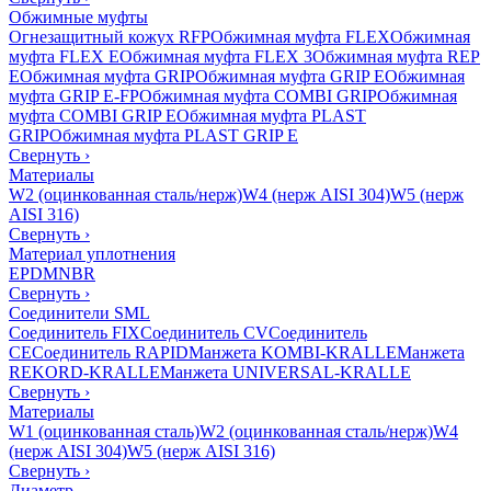
Обжимные муфты
Огнезащитный кожух RFP
Обжимная муфта FLEX
Обжимная
муфта FLEX E
Обжимная муфта FLEX 3
Обжимная муфта REP
E
Обжимная муфта GRIP
Обжимная муфта GRIP E
Обжимная
муфта GRIP E-FP
Обжимная муфта COMBI GRIP
Обжимная
муфта COMBI GRIP E
Обжимная муфта PLAST
GRIP
Обжимная муфта PLAST GRIP E
Свернуть
›
Материалы
W2 (оцинкованная сталь/нерж)
W4 (нерж AISI 304)
W5 (нерж
AISI 316)
Свернуть
›
Материал уплотнения
EPDM
NBR
Свернуть
›
Соединители SML
Соединитель FIX
Соединитель CV
Соединитель
CE
Соединитель RAPID
Манжета KOMBI-KRALLE
Манжета
REKORD-KRALLE
Манжета UNIVERSAL-KRALLE
Свернуть
›
Материалы
W1 (оцинкованная сталь)
W2 (оцинкованная сталь/нерж)
W4
(нерж AISI 304)
W5 (нерж AISI 316)
Свернуть
›
Диаметр