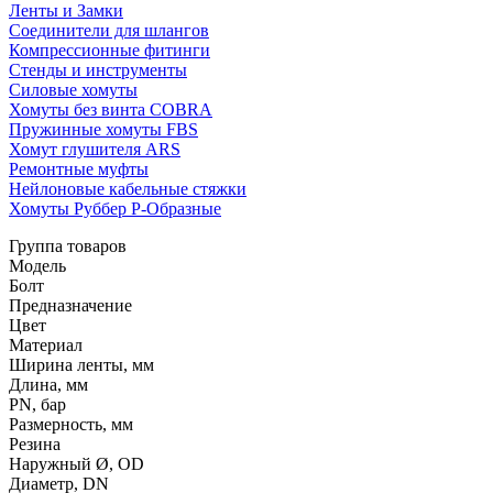
Ленты и Замки
Соединители для шлангов
Компрессионные фитинги
Стенды и инструменты
Силовые хомуты
Хомуты без винта COBRA
Пружинные хомуты FBS
Хомут глушителя ARS
Ремонтные муфты
Нейлоновые кабельные стяжки
Хомуты Руббер Р-Образные
Группа товаров
Модель
Болт
Предназначение
Цвет
Материал
Ширина ленты, мм
Длина, мм
PN, бар
Размерность, мм
Резина
Наружный Ø, OD
Диаметр, DN