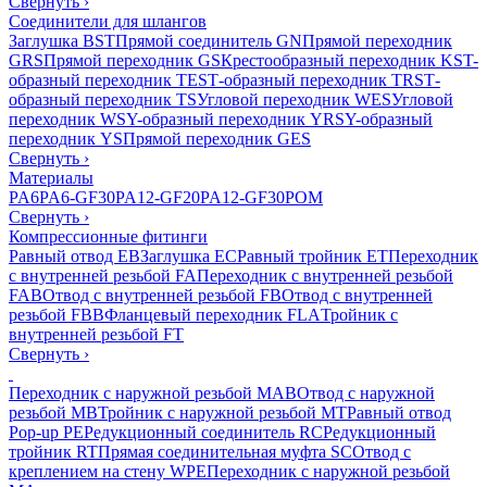
Свернуть
›
Соединители для шлангов
Заглушка BST
Прямой соединитель GN
Прямой переходник
GRS
Прямой переходник GS
Крестообразный переходник KS
T-
образный переходник TES
Т-образный переходник TRS
Т-
образный переходник TS
Угловой переходник WES
Угловой
переходник WS
Y-образный переходник YRS
Y-образный
переходник YS
Прямой переходник GES
Свернуть
›
Материалы
PA6
PA6-GF30
PA12-GF20
PA12-GF30
POM
Свернуть
›
Компрессионные фитинги
Равный отвод EB
Заглушка EC
Равный тройник ET
Переходник
с внутренней резьбой FA
Переходник с внутренней резьбой
FAB
Отвод с внутренней резьбой FB
Отвод с внутренней
резьбой FBB
Фланцевый переходник FLA
Тройник с
внутренней резьбой FT
Свернуть
›
Переходник с наружной резьбой MAB
Отвод с наружной
резьбой MB
Тройник с наружной резьбой MT
Равный отвод
Pop-up PE
Редукционный соединитель RC
Редукционный
тройник RT
Прямая соединительная муфта SC
Отвод с
креплением на стену WPE
Переходник с наружной резьбой