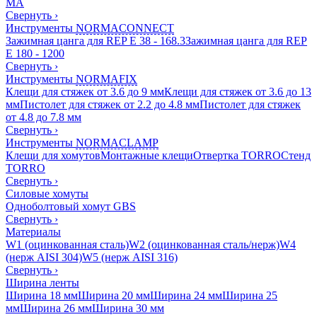
MA
Свернуть
›
Инструменты
NORMACONNECT
Зажимная цанга для REP E 38 - 168.3
Зажимная цанга для REP
E 180 - 1200
Свернуть
›
Инструменты
NORMAFIX
Клещи для стяжек от 3.6 до 9 мм
Клещи для стяжек от 3.6 до 13
мм
Пистолет для стяжек от 2.2 до 4.8 мм
Пистолет для стяжек
от 4.8 до 7.8 мм
Свернуть
›
Инструменты
NORMACLAMP
Клещи для хомутов
Монтажные клещи
Отвертка TORRO
Стенд
TORRO
Свернуть
›
Силовые хомуты
Одноболтовый хомут GBS
Свернуть
›
Материалы
W1 (оцинкованная сталь)
W2 (оцинкованная сталь/нерж)
W4
(нерж AISI 304)
W5 (нерж AISI 316)
Свернуть
›
Ширина ленты
Ширина 18 мм
Ширина 20 мм
Ширина 24 мм
Ширина 25
мм
Ширина 26 мм
Ширина 30 мм