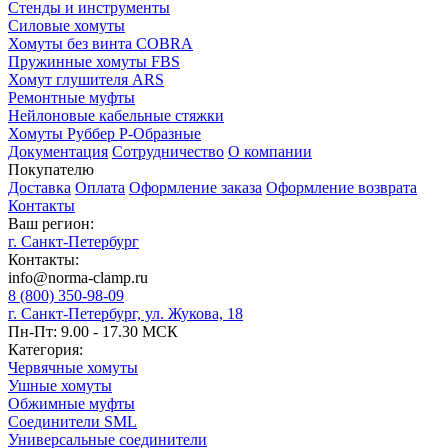
Стенды и инструменты
Силовые хомуты
Хомуты без винта COBRA
Пружинные хомуты FBS
Хомут глушителя ARS
Ремонтные муфты
Нейлоновые кабельные стяжки
Хомуты Руббер Р-Образные
Документация
Сотрудничество
О компании
Покупателю
Доставка
Оплата
Оформление заказа
Оформление возврата
Контакты
Ваш регион:
г. Санкт-Петербург
Контакты:
info@norma-clamp.ru
8 (800) 350-98-09
г. Санкт-Петербург, ул. Жукова, 18
Пн-Пт: 9.00 - 17.30 МСК
Категория:
Червячные хомуты
Ушные хомуты
Обжимные муфты
Соединители SML
Универсальные соединители