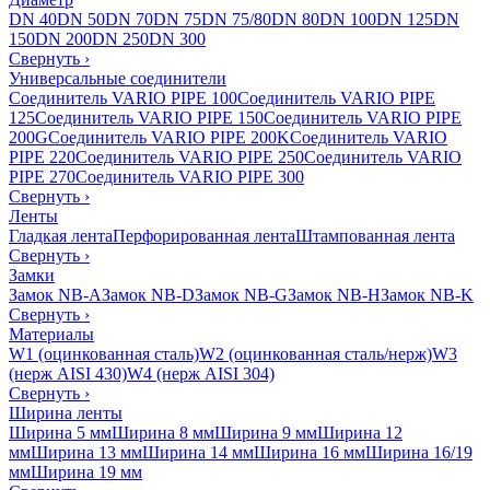
DN 40
DN 50
DN 70
DN 75
DN 75/80
DN 80
DN 100
DN 125
DN
150
DN 200
DN 250
DN 300
Свернуть
›
Универсальные соединители
Соединитель VARIO PIPE 100
Соединитель VARIO PIPE
125
Соединитель VARIO PIPE 150
Соединитель VARIO PIPE
200G
Соединитель VARIO PIPE 200K
Соединитель VARIO
PIPE 220
Соединитель VARIO PIPE 250
Соединитель VARIO
PIPE 270
Соединитель VARIO PIPE 300
Свернуть
›
Ленты
Гладкая лента
Перфорированная лента
Штампованная лента
Свернуть
›
Замки
Замок NB-A
Замок NB-D
Замок NB-G
Замок NB-H
Замок NB-K
Свернуть
›
Материалы
W1 (оцинкованная сталь)
W2 (оцинкованная сталь/нерж)
W3
(нерж AISI 430)
W4 (нерж AISI 304)
Свернуть
›
Ширина ленты
Ширина 5 мм
Ширина 8 мм
Ширина 9 мм
Ширина 12
мм
Ширина 13 мм
Ширина 14 мм
Ширина 16 мм
Ширина 16/19
мм
Ширина 19 мм