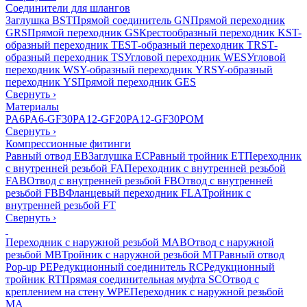
Соединители для шлангов
Заглушка BST
Прямой соединитель GN
Прямой переходник
GRS
Прямой переходник GS
Крестообразный переходник KS
T-
образный переходник TES
Т-образный переходник TRS
Т-
образный переходник TS
Угловой переходник WES
Угловой
переходник WS
Y-образный переходник YRS
Y-образный
переходник YS
Прямой переходник GES
Свернуть
›
Материалы
PA6
PA6-GF30
PA12-GF20
PA12-GF30
POM
Свернуть
›
Компрессионные фитинги
Равный отвод EB
Заглушка EC
Равный тройник ET
Переходник
с внутренней резьбой FA
Переходник с внутренней резьбой
FAB
Отвод с внутренней резьбой FB
Отвод с внутренней
резьбой FBB
Фланцевый переходник FLA
Тройник с
внутренней резьбой FT
Свернуть
›
Переходник с наружной резьбой MAB
Отвод с наружной
резьбой MB
Тройник с наружной резьбой MT
Равный отвод
Pop-up PE
Редукционный соединитель RC
Редукционный
тройник RT
Прямая соединительная муфта SC
Отвод с
креплением на стену WPE
Переходник с наружной резьбой
MA