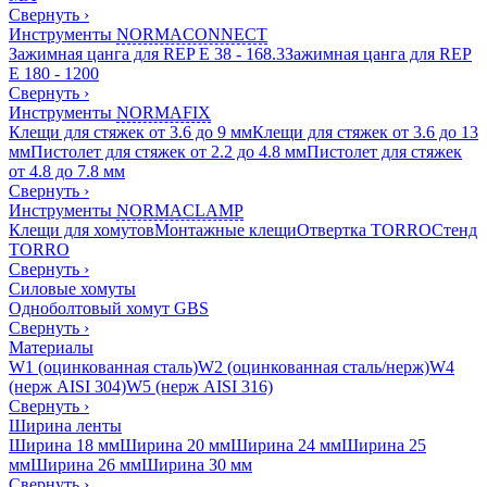
Свернуть
›
Инструменты
NORMACONNECT
Зажимная цанга для REP E 38 - 168.3
Зажимная цанга для REP
E 180 - 1200
Свернуть
›
Инструменты
NORMAFIX
Клещи для стяжек от 3.6 до 9 мм
Клещи для стяжек от 3.6 до 13
мм
Пистолет для стяжек от 2.2 до 4.8 мм
Пистолет для стяжек
от 4.8 до 7.8 мм
Свернуть
›
Инструменты
NORMACLAMP
Клещи для хомутов
Монтажные клещи
Отвертка TORRO
Стенд
TORRO
Свернуть
›
Силовые хомуты
Одноболтовый хомут GBS
Свернуть
›
Материалы
W1 (оцинкованная сталь)
W2 (оцинкованная сталь/нерж)
W4
(нерж AISI 304)
W5 (нерж AISI 316)
Свернуть
›
Ширина ленты
Ширина 18 мм
Ширина 20 мм
Ширина 24 мм
Ширина 25
мм
Ширина 26 мм
Ширина 30 мм
Свернуть
›