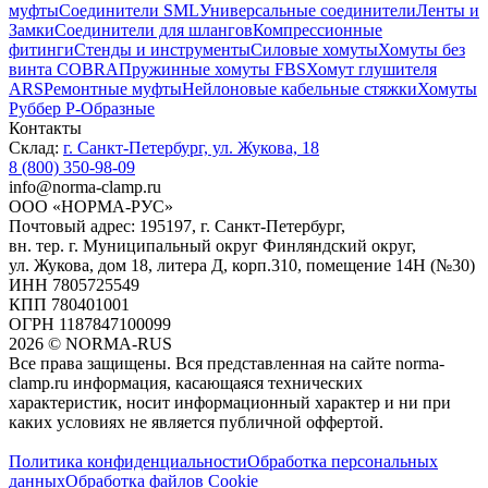
муфты
Соединители SML
Универсальные соединители
Ленты и
Замки
Соединители для шлангов
Компрессионные
фитинги
Стенды и инструменты
Силовые хомуты
Хомуты без
винта COBRA
Пружинные хомуты FBS
Хомут глушителя
ARS
Ремонтные муфты
Нейлоновые кабельные стяжки
Хомуты
Руббер Р-Образные
Контакты
Склад:
г. Санкт-Петербург, ул. Жукова, 18
8 (800) 350-98-09
info@norma-clamp.ru
ООО «НОРМА-РУС»
Почтовый адрес: 195197, г. Санкт-Петербург,
вн. тер. г. Муниципальный округ Финляндский округ,
ул. Жукова, дом 18, литера Д, корп.310, помещение 14Н (№30)
ИНН 7805725549
КПП 780401001
ОГРН 1187847100099
2026
©
NORMA-RUS
Все права защищены. Вся представленная на сайте norma-
clamp.ru информация, касающаяся технических
характеристик, носит информационный характер и ни при
каких условиях не является публичной оффертой.‍
Политика конфиденциальности
Обработка персональных
данных
Обработка файлов Cookie