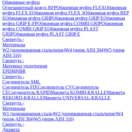
Обжимные муфты
Огнезащитный кожух RFP
Обжимная муфта FLEX
Обжимная
муфта FLEX E
Обжимная муфта FLEX 3
Обжимная муфта REP
E
Обжимная муфта GRIP
Обжимная муфта GRIP E
Обжимная
муфта GRIP E-FP
Обжимная муфта COMBI GRIP
Обжимная
муфта COMBI GRIP E
Обжимная муфта PLAST
GRIP
Обжимная муфта PLAST GRIP E
Свернуть
›
Материалы
W2 (оцинкованная сталь/нерж)
W4 (нерж AISI 304)
W5 (нерж
AISI 316)
Свернуть
›
Материал уплотнения
EPDM
NBR
Свернуть
›
Соединители SML
Соединитель FIX
Соединитель CV
Соединитель
CE
Соединитель RAPID
Манжета KOMBI-KRALLE
Манжета
REKORD-KRALLE
Манжета UNIVERSAL-KRALLE
Свернуть
›
Материалы
W1 (оцинкованная сталь)
W2 (оцинкованная сталь/нерж)
W4
(нерж AISI 304)
W5 (нерж AISI 316)
Свернуть
›
Диаметр