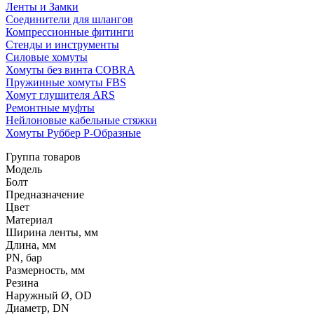
Ленты и Замки
Соединители для шлангов
Компрессионные фитинги
Стенды и инструменты
Силовые хомуты
Хомуты без винта COBRA
Пружинные хомуты FBS
Хомут глушителя ARS
Ремонтные муфты
Нейлоновые кабельные стяжки
Хомуты Руббер Р-Образные
Группа товаров
Модель
Болт
Предназначение
Цвет
Материал
Ширина ленты, мм
Длина, мм
PN, бар
Размерность, мм
Резина
Наружный Ø, OD
Диаметр, DN