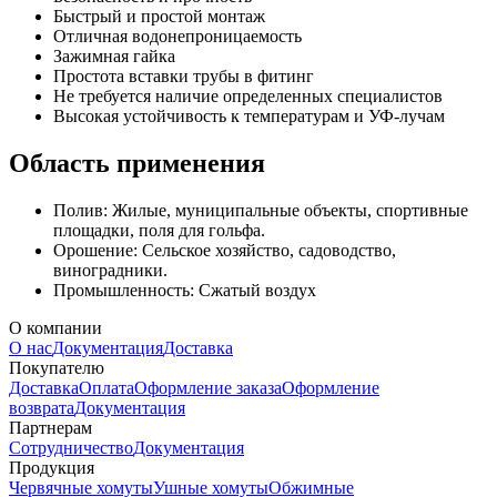
Быстрый и простой монтаж
Отличная водонепроницаемость
Зажимная гайка
Простота вставки трубы в фитинг
Не требуется наличие определенных специалистов
Высокая устойчивость к температурам и УФ-лучам
Область применения
Полив: Жилые, муниципальные объекты, спортивные
площадки, поля для гольфа.
Орошение: Сельское хозяйство, садоводство,
виноградники.
Промышленность: Сжатый воздух
О компании
О нас
Документация
Доставка
Покупателю
Доставка
Оплата
Оформление заказа
Оформление
возврата
Документация
Партнерам
Сотрудничество
Документация
Продукция
Червячные хомуты
Ушные хомуты
Обжимные