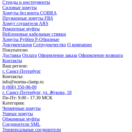
Стенды и инструменты
Силовые хомуты
Хомуты без винта COBRA
Пружинные хомуты FBS
Хомут глушителя ARS
Ремонтные муфты
Нейлоновые кабельные стяжки
Хомуты Руббер Р-Образные
Документация
Сотрудничество
О компании
Покупателю
Доставка
Оплата
Оформление заказа
Оформление возврата
Контакты
Ваш регион:
г. Санкт-Петербург
Контакты:
info@norma-clamp.ru
8 (800) 350-98-09
г. Санкт-Петербург, ул. Жукова, 18
Пн-Пт: 9.00 - 17.30 МСК
Категория:
Червячные хомуты
Ушные хомуты
Обжимные муфты
Соединители SML
Универсальные соединители