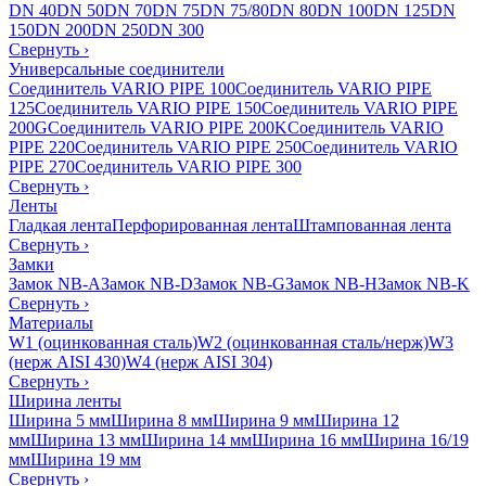
DN 40
DN 50
DN 70
DN 75
DN 75/80
DN 80
DN 100
DN 125
DN
150
DN 200
DN 250
DN 300
Свернуть
›
Универсальные соединители
Соединитель VARIO PIPE 100
Соединитель VARIO PIPE
125
Соединитель VARIO PIPE 150
Соединитель VARIO PIPE
200G
Соединитель VARIO PIPE 200K
Соединитель VARIO
PIPE 220
Соединитель VARIO PIPE 250
Соединитель VARIO
PIPE 270
Соединитель VARIO PIPE 300
Свернуть
›
Ленты
Гладкая лента
Перфорированная лента
Штампованная лента
Свернуть
›
Замки
Замок NB-A
Замок NB-D
Замок NB-G
Замок NB-H
Замок NB-K
Свернуть
›
Материалы
W1 (оцинкованная сталь)
W2 (оцинкованная сталь/нерж)
W3
(нерж AISI 430)
W4 (нерж AISI 304)
Свернуть
›
Ширина ленты
Ширина 5 мм
Ширина 8 мм
Ширина 9 мм
Ширина 12
мм
Ширина 13 мм
Ширина 14 мм
Ширина 16 мм
Ширина 16/19
мм
Ширина 19 мм
Свернуть
›