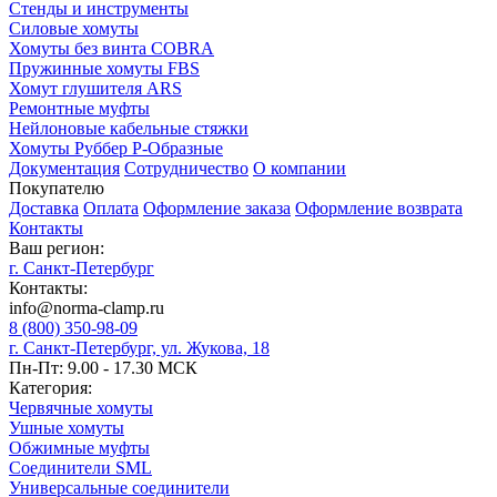
Стенды и инструменты
Силовые хомуты
Хомуты без винта COBRA
Пружинные хомуты FBS
Хомут глушителя ARS
Ремонтные муфты
Нейлоновые кабельные стяжки
Хомуты Руббер Р-Образные
Документация
Сотрудничество
О компании
Покупателю
Доставка
Оплата
Оформление заказа
Оформление возврата
Контакты
Ваш регион:
г. Санкт-Петербург
Контакты:
info@norma-clamp.ru
8 (800) 350-98-09
г. Санкт-Петербург, ул. Жукова, 18
Пн-Пт: 9.00 - 17.30 МСК
Категория:
Червячные хомуты
Ушные хомуты
Обжимные муфты
Соединители SML
Универсальные соединители