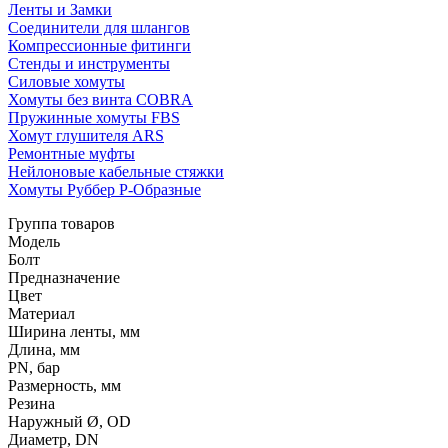
Ленты и Замки
Соединители для шлангов
Компрессионные фитинги
Стенды и инструменты
Силовые хомуты
Хомуты без винта COBRA
Пружинные хомуты FBS
Хомут глушителя ARS
Ремонтные муфты
Нейлоновые кабельные стяжки
Хомуты Руббер Р-Образные
Группа товаров
Модель
Болт
Предназначение
Цвет
Материал
Ширина ленты, мм
Длина, мм
PN, бар
Размерность, мм
Резина
Наружный Ø, OD
Диаметр, DN