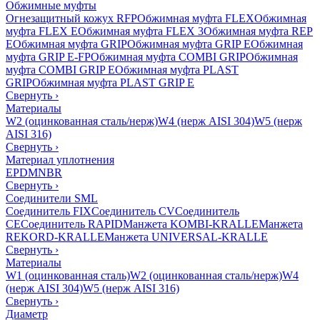
Обжимные муфты
Огнезащитный кожух RFP
Обжимная муфта FLEX
Обжимная
муфта FLEX E
Обжимная муфта FLEX 3
Обжимная муфта REP
E
Обжимная муфта GRIP
Обжимная муфта GRIP E
Обжимная
муфта GRIP E-FP
Обжимная муфта COMBI GRIP
Обжимная
муфта COMBI GRIP E
Обжимная муфта PLAST
GRIP
Обжимная муфта PLAST GRIP E
Свернуть
›
Материалы
W2 (оцинкованная сталь/нерж)
W4 (нерж AISI 304)
W5 (нерж
AISI 316)
Свернуть
›
Материал уплотнения
EPDM
NBR
Свернуть
›
Соединители SML
Соединитель FIX
Соединитель CV
Соединитель
CE
Соединитель RAPID
Манжета KOMBI-KRALLE
Манжета
REKORD-KRALLE
Манжета UNIVERSAL-KRALLE
Свернуть
›
Материалы
W1 (оцинкованная сталь)
W2 (оцинкованная сталь/нерж)
W4
(нерж AISI 304)
W5 (нерж AISI 316)
Свернуть
›
Диаметр