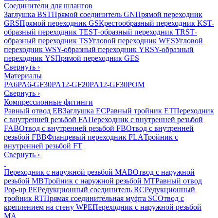
Соединители для шлангов
Заглушка BST
Прямой соединитель GN
Прямой переходник
GRS
Прямой переходник GS
Крестообразный переходник KS
T-
образный переходник TES
Т-образный переходник TRS
Т-
образный переходник TS
Угловой переходник WES
Угловой
переходник WS
Y-образный переходник YRS
Y-образный
переходник YS
Прямой переходник GES
Свернуть
›
Материалы
PA6
PA6-GF30
PA12-GF20
PA12-GF30
POM
Свернуть
›
Компрессионные фитинги
Равный отвод EB
Заглушка EC
Равный тройник ET
Переходник
с внутренней резьбой FA
Переходник с внутренней резьбой
FAB
Отвод с внутренней резьбой FB
Отвод с внутренней
резьбой FBB
Фланцевый переходник FLA
Тройник с
внутренней резьбой FT
Свернуть
›
Переходник с наружной резьбой MAB
Отвод с наружной
резьбой MB
Тройник с наружной резьбой MT
Равный отвод
Pop-up PE
Редукционный соединитель RC
Редукционный
тройник RT
Прямая соединительная муфта SC
Отвод с
креплением на стену WPE
Переходник с наружной резьбой
MA