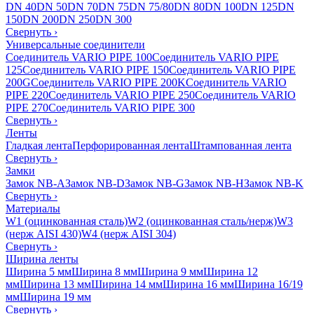
DN 40
DN 50
DN 70
DN 75
DN 75/80
DN 80
DN 100
DN 125
DN
150
DN 200
DN 250
DN 300
Свернуть
›
Универсальные соединители
Соединитель VARIO PIPE 100
Соединитель VARIO PIPE
125
Соединитель VARIO PIPE 150
Соединитель VARIO PIPE
200G
Соединитель VARIO PIPE 200K
Соединитель VARIO
PIPE 220
Соединитель VARIO PIPE 250
Соединитель VARIO
PIPE 270
Соединитель VARIO PIPE 300
Свернуть
›
Ленты
Гладкая лента
Перфорированная лента
Штампованная лента
Свернуть
›
Замки
Замок NB-A
Замок NB-D
Замок NB-G
Замок NB-H
Замок NB-K
Свернуть
›
Материалы
W1 (оцинкованная сталь)
W2 (оцинкованная сталь/нерж)
W3
(нерж AISI 430)
W4 (нерж AISI 304)
Свернуть
›
Ширина ленты
Ширина 5 мм
Ширина 8 мм
Ширина 9 мм
Ширина 12
мм
Ширина 13 мм
Ширина 14 мм
Ширина 16 мм
Ширина 16/19
мм
Ширина 19 мм
Свернуть
›