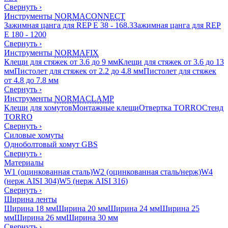
Свернуть
›
Инструменты
NORMACONNECT
Зажимная цанга для REP E 38 - 168.3
Зажимная цанга для REP
E 180 - 1200
Свернуть
›
Инструменты
NORMAFIX
Клещи для стяжек от 3.6 до 9 мм
Клещи для стяжек от 3.6 до 13
мм
Пистолет для стяжек от 2.2 до 4.8 мм
Пистолет для стяжек
от 4.8 до 7.8 мм
Свернуть
›
Инструменты
NORMACLAMP
Клещи для хомутов
Монтажные клещи
Отвертка TORRO
Стенд
TORRO
Свернуть
›
Силовые хомуты
Одноболтовый хомут GBS
Свернуть
›
Материалы
W1 (оцинкованная сталь)
W2 (оцинкованная сталь/нерж)
W4
(нерж AISI 304)
W5 (нерж AISI 316)
Свернуть
›
Ширина ленты
Ширина 18 мм
Ширина 20 мм
Ширина 24 мм
Ширина 25
мм
Ширина 26 мм
Ширина 30 мм
Свернуть
›