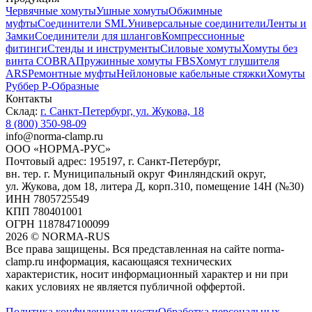
Червячные хомуты
Ушные хомуты
Обжимные
муфты
Соединители SML
Универсальные соединители
Ленты и
Замки
Соединители для шлангов
Компрессионные
фитинги
Стенды и инструменты
Силовые хомуты
Хомуты без
винта COBRA
Пружинные хомуты FBS
Хомут глушителя
ARS
Ремонтные муфты
Нейлоновые кабельные стяжки
Хомуты
Руббер Р-Образные
Контакты
Склад:
г. Санкт-Петербург, ул. Жукова, 18
8 (800) 350-98-09
info@norma-clamp.ru
ООО «НОРМА-РУС»
Почтовый адрес: 195197, г. Санкт-Петербург,
вн. тер. г. Муниципальный округ Финляндский округ,
ул. Жукова, дом 18, литера Д, корп.310, помещение 14Н (№30)
ИНН 7805725549
КПП 780401001
ОГРН 1187847100099
2026
©
NORMA-RUS
Все права защищены. Вся представленная на сайте norma-
clamp.ru информация, касающаяся технических
характеристик, носит информационный характер и ни при
каких условиях не является публичной оффертой.‍
Политика конфиденциальности
Обработка персональных