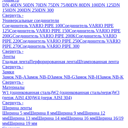
DN 40
DN 50
DN 70
DN 75
DN 75/80
DN 80
DN 100
DN 125
DN
150
DN 200
DN 250
DN 300
Свернуть
›
Универсальные соединители
Соединитель VARIO PIPE 100
Соединитель VARIO PIPE
125
Соединитель VARIO PIPE 150
Соединитель VARIO PIPE
200G
Соединитель VARIO PIPE 200K
Соединитель VARIO
PIPE 220
Соединитель VARIO PIPE 250
Соединитель VARIO
PIPE 270
Соединитель VARIO PIPE 300
Свернуть
›
Ленты
Гладкая лента
Перфорированная лента
Штампованная лента
Свернуть
›
Замки
Замок NB-A
Замок NB-D
Замок NB-G
Замок NB-H
Замок NB-K
Свернуть
›
Материалы
W1 (оцинкованная сталь)
W2 (оцинкованная сталь/нерж)
W3
(нерж AISI 430)
W4 (нерж AISI 304)
Свернуть
›
Ширина ленты
Ширина 5 мм
Ширина 8 мм
Ширина 9 мм
Ширина 12
мм
Ширина 13 мм
Ширина 14 мм
Ширина 16 мм
Ширина 16/19
мм
Ширина 19 мм