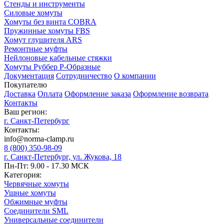
Стенды и инструменты
Силовые хомуты
Хомуты без винта COBRA
Пружинные хомуты FBS
Хомут глушителя ARS
Ремонтные муфты
Нейлоновые кабельные стяжки
Хомуты Руббер Р-Образные
Документация
Сотрудничество
О компании
Покупателю
Доставка
Оплата
Оформление заказа
Оформление возврата
Контакты
Ваш регион:
г. Санкт-Петербург
Контакты:
info@norma-clamp.ru
8 (800) 350-98-09
г. Санкт-Петербург, ул. Жукова, 18
Пн-Пт: 9.00 - 17.30 МСК
Категория:
Червячные хомуты
Ушные хомуты
Обжимные муфты
Соединители SML
Универсальные соединители