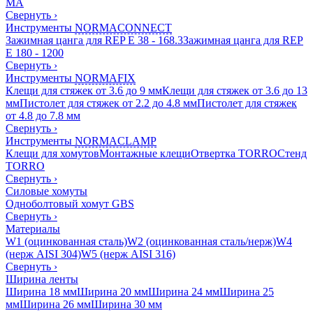
MA
Свернуть
›
Инструменты
NORMACONNECT
Зажимная цанга для REP E 38 - 168.3
Зажимная цанга для REP
E 180 - 1200
Свернуть
›
Инструменты
NORMAFIX
Клещи для стяжек от 3.6 до 9 мм
Клещи для стяжек от 3.6 до 13
мм
Пистолет для стяжек от 2.2 до 4.8 мм
Пистолет для стяжек
от 4.8 до 7.8 мм
Свернуть
›
Инструменты
NORMACLAMP
Клещи для хомутов
Монтажные клещи
Отвертка TORRO
Стенд
TORRO
Свернуть
›
Силовые хомуты
Одноболтовый хомут GBS
Свернуть
›
Материалы
W1 (оцинкованная сталь)
W2 (оцинкованная сталь/нерж)
W4
(нерж AISI 304)
W5 (нерж AISI 316)
Свернуть
›
Ширина ленты
Ширина 18 мм
Ширина 20 мм
Ширина 24 мм
Ширина 25
мм
Ширина 26 мм
Ширина 30 мм