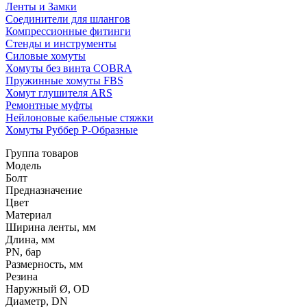
Ленты и Замки
Соединители для шлангов
Компрессионные фитинги
Стенды и инструменты
Силовые хомуты
Хомуты без винта COBRA
Пружинные хомуты FBS
Хомут глушителя ARS
Ремонтные муфты
Нейлоновые кабельные стяжки
Хомуты Руббер Р-Образные
Группа товаров
Модель
Болт
Предназначение
Цвет
Материал
Ширина ленты, мм
Длина, мм
PN, бар
Размерность, мм
Резина
Наружный Ø, OD
Диаметр, DN