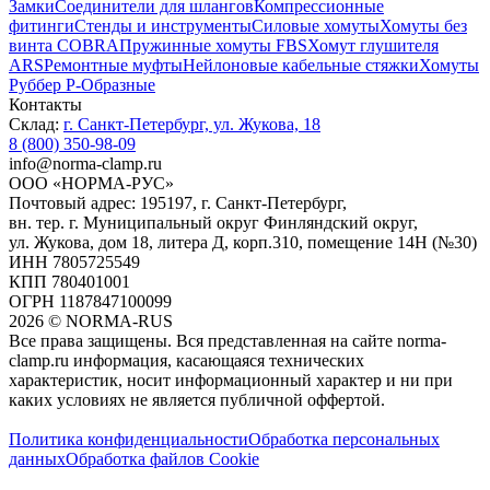
Замки
Соединители для шлангов
Компрессионные
фитинги
Стенды и инструменты
Силовые хомуты
Хомуты без
винта COBRA
Пружинные хомуты FBS
Хомут глушителя
ARS
Ремонтные муфты
Нейлоновые кабельные стяжки
Хомуты
Руббер Р-Образные
Контакты
Склад:
г. Санкт-Петербург, ул. Жукова, 18
8 (800) 350-98-09
info@norma-clamp.ru
ООО «НОРМА-РУС»
Почтовый адрес: 195197, г. Санкт-Петербург,
вн. тер. г. Муниципальный округ Финляндский округ,
ул. Жукова, дом 18, литера Д, корп.310, помещение 14Н (№30)
ИНН 7805725549
КПП 780401001
ОГРН 1187847100099
2026
©
NORMA-RUS
Все права защищены. Вся представленная на сайте norma-
clamp.ru информация, касающаяся технических
характеристик, носит информационный характер и ни при
каких условиях не является публичной оффертой.‍
Политика конфиденциальности
Обработка персональных
данных
Обработка файлов Cookie