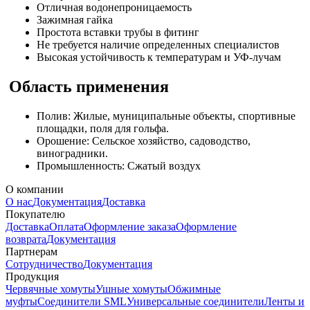
Отличная водонепроницаемость
Зажимная гайка
Простота вставки трубы в фитинг
Не требуется наличие определенных специалистов
Высокая устойчивость к температурам и УФ-лучам
Область применения
Полив: Жилые, муниципальные объекты, спортивные
площадки, поля для гольфа.
Орошение: Сельское хозяйство, садоводство,
виноградники.
Промышленность: Сжатый воздух
О компании
О нас
Документация
Доставка
Покупателю
Доставка
Оплата
Оформление заказа
Оформление
возврата
Документация
Партнерам
Сотрудничество
Документация
Продукция
Червячные хомуты
Ушные хомуты
Обжимные
муфты
Соединители SML
Универсальные соединители
Ленты и