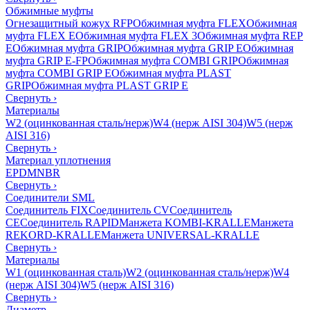
Обжимные муфты
Огнезащитный кожух RFP
Обжимная муфта FLEX
Обжимная
муфта FLEX E
Обжимная муфта FLEX 3
Обжимная муфта REP
E
Обжимная муфта GRIP
Обжимная муфта GRIP E
Обжимная
муфта GRIP E-FP
Обжимная муфта COMBI GRIP
Обжимная
муфта COMBI GRIP E
Обжимная муфта PLAST
GRIP
Обжимная муфта PLAST GRIP E
Свернуть
›
Материалы
W2 (оцинкованная сталь/нерж)
W4 (нерж AISI 304)
W5 (нерж
AISI 316)
Свернуть
›
Материал уплотнения
EPDM
NBR
Свернуть
›
Соединители SML
Соединитель FIX
Соединитель CV
Соединитель
CE
Соединитель RAPID
Манжета KOMBI-KRALLE
Манжета
REKORD-KRALLE
Манжета UNIVERSAL-KRALLE
Свернуть
›
Материалы
W1 (оцинкованная сталь)
W2 (оцинкованная сталь/нерж)
W4
(нерж AISI 304)
W5 (нерж AISI 316)
Свернуть
›
Диаметр