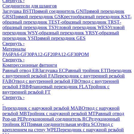
Свернуть
›
Соединители для шлангов
Заглушка BST
Прямой соединитель GN
Прямой переходник
GRS
Прямой переходник GS
Крестообразный переходник KS
T-
образный переходник TES
Т-образный переходник TRS
Т-
образный переходник TS
Угловой переходник WES
Угловой
переходник WS
Y-образный переходник YRS
Y-образный
переходник YS
Прямой переходник GES
Свернуть
›
Материалы
PA6
PA6-GF30
PA12-GF20
PA12-GF30
POM
Свернуть
›
Компрессионные фитинги
Равный отвод EB
Заглушка EC
Равный тройник ET
Переходник
с внутренней резьбой FA
Переходник с внутренней резьбой
FAB
Отвод с внутренней резьбой FB
Отвод с внутренней
резьбой FBB
Фланцевый переходник FLA
Тройник с
внутренней резьбой FT
Свернуть
›
Переходник с наружной резьбой MAB
Отвод с наружной
резьбой MB
Тройник с наружной резьбой MT
Равный отвод
Pop-up PE
Редукционный соединитель RC
Редукционный
тройник RT
Прямая соединительная муфта SC
Отвод с
креплением на стену WPE
Переходник с наружной резьбой