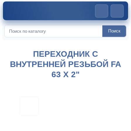
Главная
>
Компрессионные фитинги
>
Переходник с
Поиск
Искать:
внутренней резьбой FA 63 x 2″
ПЕРЕХОДНИК С
ВНУТРЕННЕЙ РЕЗЬБОЙ FA
63 X 2"