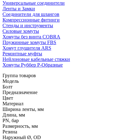
Универсальные соединители
Ленты и Замки
Соединители для шлангов
Компрессионные фитинги
Стенды и инструменты
Силовые хомуты
Хомуты без винта COBRA
Пружинные хомуты FBS
Хомут глушителя ARS
Ремонтные муфты
Нейлоновые кабельные стяжки
Хомуты Руббер Р-Образные
Группа товаров
Модель
Болт
Предназначение
Цвет
Материал
Ширина ленты, мм
Длина, мм
PN, бар
Размерность, мм
Резина
Наружный Ø, OD