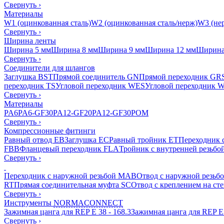
Свернуть
›
Материалы
W1 (оцинкованная сталь)
W2 (оцинкованная сталь/нерж)
W3 (нер
Свернуть
›
Ширина ленты
Ширина 5 мм
Ширина 8 мм
Ширина 9 мм
Ширина 12 мм
Ширина
Свернуть
›
Соединители для шлангов
Заглушка BST
Прямой соединитель GN
Прямой переходник GR
переходник TS
Угловой переходник WES
Угловой переходник 
Свернуть
›
Материалы
PA6
PA6-GF30
PA12-GF20
PA12-GF30
POM
Свернуть
›
Компрессионные фитинги
Равный отвод EB
Заглушка EC
Равный тройник ET
Переходник 
FBB
Фланцевый переходник FLA
Тройник с внутренней резьбо
Свернуть
›
Переходник с наружной резьбой MAB
Отвод с наружной резьб
RT
Прямая соединительная муфта SC
Отвод с креплением на ст
Свернуть
›
Инструменты
NORMACONNECT
Зажимная цанга для REP E 38 - 168.3
Зажимная цанга для REP E 
Свернуть
›