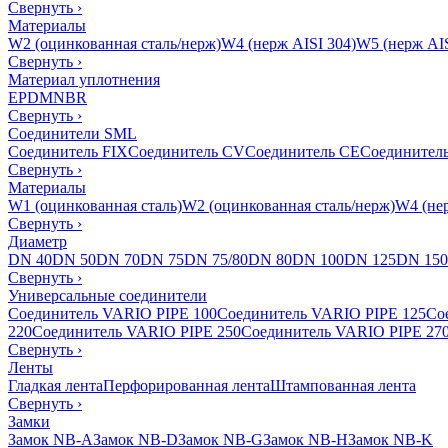
Свернуть
›
Материалы
W2 (оцинкованная сталь/нерж)
W4 (нерж AISI 304)
W5 (нерж AIS
Свернуть
›
Материал уплотнения
EPDM
NBR
Свернуть
›
Соединители SML
Соединитель FIX
Соединитель CV
Соединитель CE
Соединител
Свернуть
›
Материалы
W1 (оцинкованная сталь)
W2 (оцинкованная сталь/нерж)
W4 (нер
Свернуть
›
Диаметр
DN 40
DN 50
DN 70
DN 75
DN 75/80
DN 80
DN 100
DN 125
DN 150
Свернуть
›
Универсальные соединители
Соединитель VARIO PIPE 100
Соединитель VARIO PIPE 125
Со
220
Соединитель VARIO PIPE 250
Соединитель VARIO PIPE 27
Свернуть
›
Ленты
Гладкая лента
Перфорированная лента
Штампованная лента
Свернуть
›
Замки
Замок NB-A
Замок NB-D
Замок NB-G
Замок NB-H
Замок NB-K