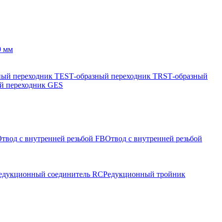
9 мм
ный переходник TES
Т-образный переходник TRS
Т-образный
й переходник GES
твод с внутренней резьбой FB
Отвод с внутренней резьбой
едукционный соединитель RC
Редукционный тройник