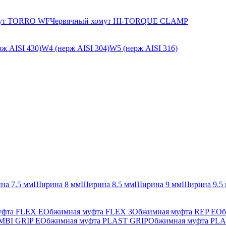
мут TORRO WF
Червячный хомут HI-TORQUE CLAMP
ж AISI 430)
W4 (нерж AISI 304)
W5 (нерж AISI 316)
на 7.5 мм
Ширина 8 мм
Ширина 8.5 мм
Ширина 9 мм
Ширина 9.5
уфта FLEX E
Обжимная муфта FLEX 3
Обжимная муфта REP E
Об
MBI GRIP E
Обжимная муфта PLAST GRIP
Обжимная муфта PLA