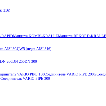
I 316)
ь RAPID
Манжета KOMBI-KRALLE
Манжета REKORD-KRALL
ж AISI 304)
W5 (нерж AISI 316)
DN 200
DN 250
DN 300
единитель VARIO PIPE 150
Соединитель VARIO PIPE 200G
Соед
0
Соединитель VARIO PIPE 300