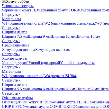
Хомут руббер
Червячные хомуты
Червячный хомут HD
Червячный хомут TORRO
Червячный хо
Свернуть
›
Метериалы
W1 (оцинкованная сталь)
W2 (оцинкованная сталь/нерж)
W3 (нер
Свернуть
›
Ширина ленты
Ширина 7.5 мм
Ширина 9 мм
Ширина 12 мм
Ширина 16 мм
Свернуть
›
Предназначение
Хомуты для шланга
Хомуты для вывесок
Свернуть
›
Ушные хомуты
Ушной двуухий
Ушной одинарный
Ушной с вкладышем
Свернуть
›
Материалы
W1 (оцинкованная сталь)
W4 (нерж AISI 304)
Свернуть
›
Ширина ленты
Ширина 5.5 мм
Ширина 6 мм
Ширина 6.5 мм
Ширина 7 мм
Шири
Свернуть
›
Обжимные муфты
Огнезащитный кожух RFP
Обжимная муфта FLEX
Обжимная м
GRIP E-FP
Обжимная муфта COMBI GRIP
Обжимная муфта CO