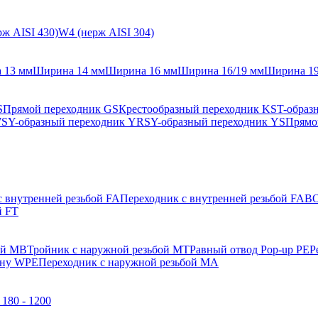
ж AISI 430)
W4 (нерж AISI 304)
 13 мм
Ширина 14 мм
Ширина 16 мм
Ширина 16/19 мм
Ширина 1
S
Прямой переходник GS
Крестообразный переходник KS
T-образ
WS
Y-образный переходник YRS
Y-образный переходник YS
Прямо
с внутренней резьбой FA
Переходник с внутренней резьбой FAB
О
й FT
ой MB
Тройник с наружной резьбой MT
Равный отвод Pop-up PE
Р
ену WPE
Переходник с наружной резьбой MA
180 - 1200