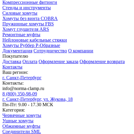
Компрессионные фитинги
Стенды и инструменты
Силовые хомуты
Хомуты без винта COBRA
Пружинные хомуты FBS
Хомут глушителя ARS
Ремонтные муфты
Нейлоновые кабельные стяжки
Хомуты Руббер Р-Образные
Документация
Сотрудничество
О компании
Покупателю
Доставка
Оплата
Оформление заказа
Оформление возврата
Контакты
Ваш регион:
г. Санкт-Петербург
Контакты:
info@norma-clamp.ru
8 (800) 350-98-09
г. Санкт-Петербург, ул. Жукова, 18
Пн-Пт: 9.00 - 17.30 МСК
Категория:
Червячные хомуты
Ушные хомуты
Обжимные муфты
Соединители SML