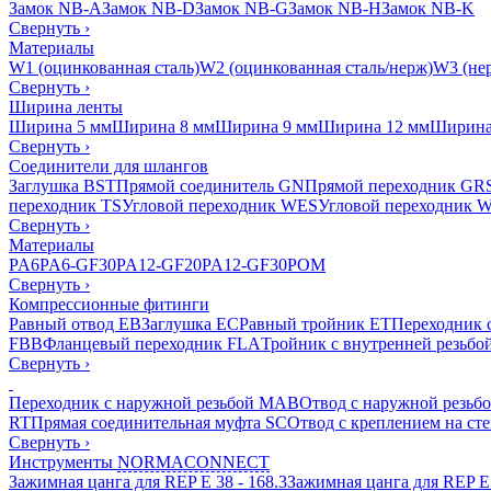
Замок NB-A
Замок NB-D
Замок NB-G
Замок NB-H
Замок NB-K
Свернуть
›
Материалы
W1 (оцинкованная сталь)
W2 (оцинкованная сталь/нерж)
W3 (нер
Свернуть
›
Ширина ленты
Ширина 5 мм
Ширина 8 мм
Ширина 9 мм
Ширина 12 мм
Ширина
Свернуть
›
Соединители для шлангов
Заглушка BST
Прямой соединитель GN
Прямой переходник GR
переходник TS
Угловой переходник WES
Угловой переходник 
Свернуть
›
Материалы
PA6
PA6-GF30
PA12-GF20
PA12-GF30
POM
Свернуть
›
Компрессионные фитинги
Равный отвод EB
Заглушка EC
Равный тройник ET
Переходник 
FBB
Фланцевый переходник FLA
Тройник с внутренней резьбо
Свернуть
›
Переходник с наружной резьбой MAB
Отвод с наружной резьб
RT
Прямая соединительная муфта SC
Отвод с креплением на ст
Свернуть
›
Инструменты
NORMACONNECT
Зажимная цанга для REP E 38 - 168.3
Зажимная цанга для REP E 