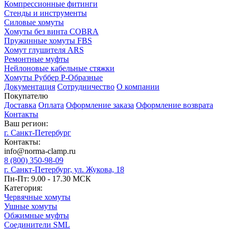
Компрессионные фитинги
Стенды и инструменты
Силовые хомуты
Хомуты без винта COBRA
Пружинные хомуты FBS
Хомут глушителя ARS
Ремонтные муфты
Нейлоновые кабельные стяжки
Хомуты Руббер Р-Образные
Документация
Сотрудничество
О компании
Покупателю
Доставка
Оплата
Оформление заказа
Оформление возврата
Контакты
Ваш регион:
г. Санкт-Петербург
Контакты:
info@norma-clamp.ru
8 (800) 350-98-09
г. Санкт-Петербург, ул. Жукова, 18
Пн-Пт: 9.00 - 17.30 МСК
Категория:
Червячные хомуты
Ушные хомуты
Обжимные муфты
Соединители SML