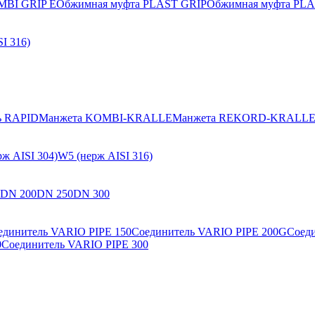
MBI GRIP E
Обжимная муфта PLAST GRIP
Обжимная муфта PLA
I 316)
ь RAPID
Манжета KOMBI-KRALLE
Манжета REKORD-KRALL
ж AISI 304)
W5 (нерж AISI 316)
DN 200
DN 250
DN 300
единитель VARIO PIPE 150
Соединитель VARIO PIPE 200G
Соед
0
Соединитель VARIO PIPE 300