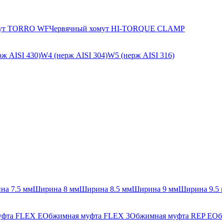
мут TORRO WF
Червячный хомут HI-TORQUE CLAMP
ж AISI 430)
W4 (нерж AISI 304)
W5 (нерж AISI 316)
на 7.5 мм
Ширина 8 мм
Ширина 8.5 мм
Ширина 9 мм
Ширина 9.5
уфта FLEX E
Обжимная муфта FLEX 3
Обжимная муфта REP E
Об