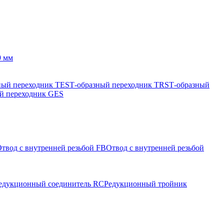
9 мм
ный переходник TES
Т-образный переходник TRS
Т-образный
й переходник GES
твод с внутренней резьбой FB
Отвод с внутренней резьбой
едукционный соединитель RC
Редукционный тройник