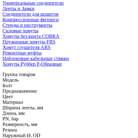
Универсальные соединители
Ленты и Замки
Соединители для шлангов
Компрессионные фитинги
Стенды и инструменты
Силовые хомуты
Хомуты без винта COBRA
Пружинные хомуты FBS
Хомут глушителя ARS
Ремонтные муфты
Нейлоновые кабельные стяжки
Хомуты Руббер Р-Образные
Группа товаров
Модель
Болт
Предназначение
Цвет
Материал
Ширина ленты, мм
Длина, мм
PN, бар
Размерность, мм
Резина
Наружный Ø, OD