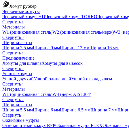
Хомут руббер
Червячные хомуты
Червячный хомут HD
Червячный хомут TORRO
Червячный хо
Свернуть
›
Метериалы
W1 (оцинкованная сталь)
W2 (оцинкованная сталь/нерж)
W3 (нер
Свернуть
›
Ширина ленты
Ширина 7.5 мм
Ширина 9 мм
Ширина 12 мм
Ширина 16 мм
Свернуть
›
Предназначение
Хомуты для шланга
Хомуты для вывесок
Свернуть
›
Ушные хомуты
Ушной двуухий
Ушной одинарный
Ушной с вкладышем
Свернуть
›
Материалы
W1 (оцинкованная сталь)
W4 (нерж AISI 304)
Свернуть
›
Ширина ленты
Ширина 5.5 мм
Ширина 6 мм
Ширина 6.5 мм
Ширина 7 мм
Шири
Свернуть
›
Обжимные муфты
Огнезащитный кожух RFP
Обжимная муфта FLEX
Обжимная м