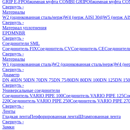
GRIP E-FP
Обжимная муфта COMBI GRIP
Обжимная муфта CO
Свернуть
›
Материалы
W2 (оцинкованная сталь/нерж)
W4 (нерж AISI 304)
W5 (нерж AIS
Свернуть
›
Материал уплотнения
EPDM
NBR
Свернуть
›
Соединители SML
Соединитель FIX
Соединитель CV
Соединитель CE
Соединител
Свернуть
›
Материалы
W1 (оцинкованная сталь)
W2 (оцинкованная сталь/нерж)
W4 (нер
Свернуть
›
Диаметр
DN 40
DN 50
DN 70
DN 75
DN 75/80
DN 80
DN 100
DN 125
DN 150
Свернуть
›
Универсальные соединители
Соединитель VARIO PIPE 100
Соединитель VARIO PIPE 125
Со
220
Соединитель VARIO PIPE 250
Соединитель VARIO PIPE 27
Свернуть
›
Ленты
Гладкая лента
Перфорированная лента
Штампованная лента
Свернуть
›
Замки