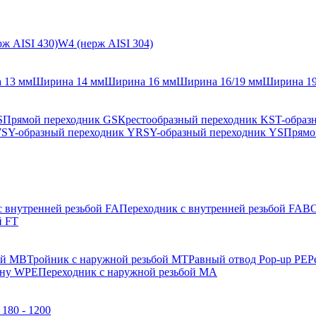
ж AISI 430)
W4 (нерж AISI 304)
 13 мм
Ширина 14 мм
Ширина 16 мм
Ширина 16/19 мм
Ширина 1
S
Прямой переходник GS
Крестообразный переходник KS
T-образ
WS
Y-образный переходник YRS
Y-образный переходник YS
Прямо
с внутренней резьбой FA
Переходник с внутренней резьбой FAB
О
й FT
ой MB
Тройник с наружной резьбой MT
Равный отвод Pop-up PE
Р
ену WPE
Переходник с наружной резьбой MA
180 - 1200