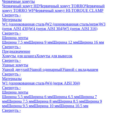
Червячные хомуты
Червячный хомут HD
Червячный хомут TORRO
Червячный
хомут TORRO WF
Червячный хомут HI-TORQUE CLAMP
Свернуть
›
Метериалы
W1 (оцинкованная сталь)
W2 (оцинкованная сталь/нерж)
W3
(нерж AISI 430)
W4 (нерж AISI 304)
W5 (нерж AISI 316)
Свернуть
›
Ширина ленты
Ширина 7.5 мм
Ширина 9 мм
Ширина 12 мм
Ширина 16 мм
Свернуть
›
Предназначение
Хомуты для шланга
Хомуты для вывесок
Свернуть
›
Ушные хомуты
Ушной двуухий
Ушной одинарный
Ушной с вкладышем
Свернуть
›
Материалы
W1 (оцинкованная сталь)
W4 (нерж AISI 304)
Свернуть
›
Ширина ленты
Ширина 5.5 мм
Ширина 6 мм
Ширина 6.5 мм
Ширина 7
мм
Ширина 7.5 мм
Ширина 8 мм
Ширина 8.5 мм
Ширина 9
мм
Ширина 9.5 мм
Ширина 10 мм
Ширина 10.5 мм
Свернуть
›