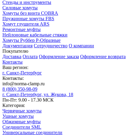
Стенды и инструменты
Силовые хомуты
Хомуты без винта COBRA
Пружинные хомуты FBS
Хомут глушителя ARS
Ремонтные муфты
Нейлоновые кабельные стяжки
Хомуты Руббер Р-Образные
Документация
Сотрудничество
О компании
Покупателю
Доставка
Оплата
Оформление заказа
Оформление возврата
Контакты
Ваш регион:
г. Санкт-Петербург
Контакты:
info@norma-clamp.ru
8 (800) 350-98-09
г. Санкт-Петербург, ул. Жукова, 18
Пн-Пт: 9.00 - 17.30 МСК
Категория:
Червячные хомуты
Ушные хомуты
Обжимные муфты
Соединители SML
Универсальные соединители