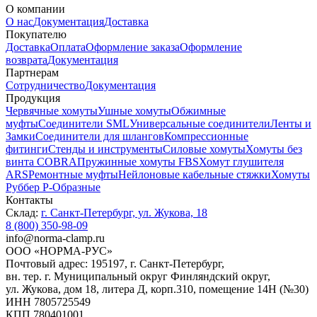
О компании
О нас
Документация
Доставка
Покупателю
Доставка
Оплата
Оформление заказа
Оформление
возврата
Документация
Партнерам
Сотрудничество
Документация
Продукция
Червячные хомуты
Ушные хомуты
Обжимные
муфты
Соединители SML
Универсальные соединители
Ленты и
Замки
Соединители для шлангов
Компрессионные
фитинги
Стенды и инструменты
Силовые хомуты
Хомуты без
винта COBRA
Пружинные хомуты FBS
Хомут глушителя
ARS
Ремонтные муфты
Нейлоновые кабельные стяжки
Хомуты
Руббер Р-Образные
Контакты
Склад:
г. Санкт-Петербург, ул. Жукова, 18
8 (800) 350-98-09
info@norma-clamp.ru
ООО «НОРМА-РУС»
Почтовый адрес: 195197, г. Санкт-Петербург,
вн. тер. г. Муниципальный округ Финляндский округ,
ул. Жукова, дом 18, литера Д, корп.310, помещение 14Н (№30)
ИНН 7805725549
КПП 780401001