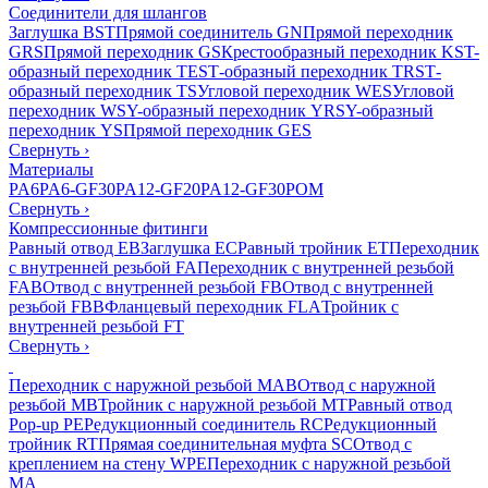
Соединители для шлангов
Заглушка BST
Прямой соединитель GN
Прямой переходник
GRS
Прямой переходник GS
Крестообразный переходник KS
T-
образный переходник TES
Т-образный переходник TRS
Т-
образный переходник TS
Угловой переходник WES
Угловой
переходник WS
Y-образный переходник YRS
Y-образный
переходник YS
Прямой переходник GES
Свернуть
›
Материалы
PA6
PA6-GF30
PA12-GF20
PA12-GF30
POM
Свернуть
›
Компрессионные фитинги
Равный отвод EB
Заглушка EC
Равный тройник ET
Переходник
с внутренней резьбой FA
Переходник с внутренней резьбой
FAB
Отвод с внутренней резьбой FB
Отвод с внутренней
резьбой FBB
Фланцевый переходник FLA
Тройник с
внутренней резьбой FT
Свернуть
›
Переходник с наружной резьбой MAB
Отвод с наружной
резьбой MB
Тройник с наружной резьбой MT
Равный отвод
Pop-up PE
Редукционный соединитель RC
Редукционный
тройник RT
Прямая соединительная муфта SC
Отвод с
креплением на стену WPE
Переходник с наружной резьбой
MA