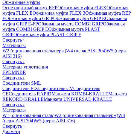
Обжимные муфты
Огнезащитный кожух RFP
Обжимная муфта FLEX
Обжимная
муфта FLEX E
Обжимная муфта FLEX 3
Обжимная муфта REP
E
Обжимная муфта GRIP
Обжимная муфта GRIP E
Обжимная
муфта GRIP E-FP
Обжимная муфта COMBI GRIP
Обжимная
муфта COMBI GRIP E
Обжимная муфта PLAST
GRIP
Обжимная муфта PLAST GRIP E
Свернуть
›
Материалы
W2 (оцинкованная сталь/нерж)
W4 (нерж AISI 304)
W5 (нерж
AISI 316)
Свернуть
›
Материал уплотнения
EPDM
NBR
Свернуть
›
Соединители SML
Соединитель FIX
Соединитель CV
Соединитель
CE
Соединитель RAPID
Манжета KOMBI-KRALLE
Манжета
REKORD-KRALLE
Манжета UNIVERSAL-KRALLE
Свернуть
›
Материалы
W1 (оцинкованная сталь)
W2 (оцинкованная сталь/нерж)
W4
(нерж AISI 304)
W5 (нерж AISI 316)
Свернуть
›
Диаметр