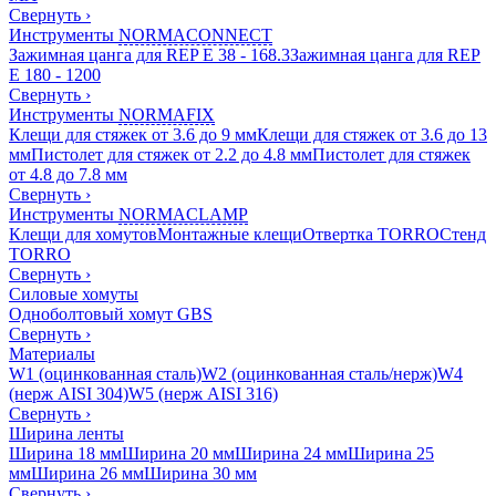
Свернуть
›
Инструменты
NORMACONNECT
Зажимная цанга для REP E 38 - 168.3
Зажимная цанга для REP
E 180 - 1200
Свернуть
›
Инструменты
NORMAFIX
Клещи для стяжек от 3.6 до 9 мм
Клещи для стяжек от 3.6 до 13
мм
Пистолет для стяжек от 2.2 до 4.8 мм
Пистолет для стяжек
от 4.8 до 7.8 мм
Свернуть
›
Инструменты
NORMACLAMP
Клещи для хомутов
Монтажные клещи
Отвертка TORRO
Стенд
TORRO
Свернуть
›
Силовые хомуты
Одноболтовый хомут GBS
Свернуть
›
Материалы
W1 (оцинкованная сталь)
W2 (оцинкованная сталь/нерж)
W4
(нерж AISI 304)
W5 (нерж AISI 316)
Свернуть
›
Ширина ленты
Ширина 18 мм
Ширина 20 мм
Ширина 24 мм
Ширина 25
мм
Ширина 26 мм
Ширина 30 мм
Свернуть
›