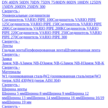
DN 40
DN 50
DN 70
DN 75
DN 75/80
DN 80
DN 100
DN 125
DN
150
DN 200
DN 250
DN 300
Свернуть
›
Универсальные соединители
Соединитель VARIO PIPE 100
Соединитель VARIO PIPE
125
Соединитель VARIO PIPE 150
Соединитель VARIO PIPE
200G
Соединитель VARIO PIPE 200K
Соединитель VARIO
PIPE 220
Соединитель VARIO PIPE 250
Соединитель VARIO
PIPE 270
Соединитель VARIO PIPE 300
Свернуть
›
Ленты
Гладкая лента
Перфорированная лента
Штампованная лента
Свернуть
›
Замки
Замок NB-A
Замок NB-D
Замок NB-G
Замок NB-H
Замок NB-K
Свернуть
›
Материалы
W1 (оцинкованная сталь)
W2 (оцинкованная сталь/нерж)
W3
(нерж AISI 430)
W4 (нерж AISI 304)
Свернуть
›
Ширина ленты
Ширина 5 мм
Ширина 8 мм
Ширина 9 мм
Ширина 12
мм
Ширина 13 мм
Ширина 14 мм
Ширина 16 мм
Ширина 16/19
мм
Ширина 19 мм
Свернуть
›