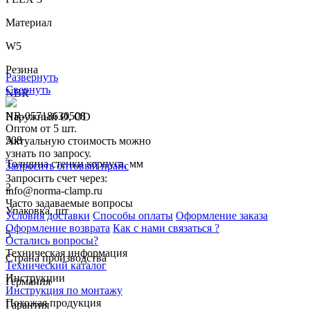
Материал
W5
Резина
Развернуть
Свернуть
NBR
NR-05718630508
Наружный Ø, OD
Оптом от 5 шт.
508
Актуальную стоимость можно
узнать по запросу.
Толщина стенки корпуса, мм
Запросить оптовый прайс
Запросить счет через:
2
info@norma-clamp.ru
Часто задаваемые вопросы
Упаковка, шт
Условия доставки
Способы оплаты
Оформление заказа
Оформление возврата
Как с нами связаться ?
5
Остались вопросы?
Техническая информация
Страна производства
Технический каталог
Инструкции
Германия
Инструкция по монтажу
Похожая продукция
Гарантия