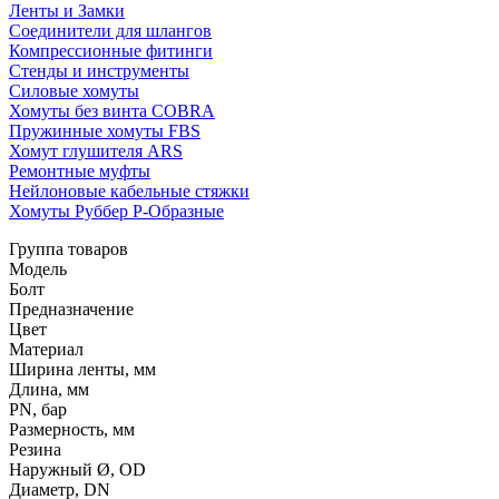
Ленты и Замки
Соединители для шлангов
Компрессионные фитинги
Стенды и инструменты
Силовые хомуты
Хомуты без винта COBRA
Пружинные хомуты FBS
Хомут глушителя ARS
Ремонтные муфты
Нейлоновые кабельные стяжки
Хомуты Руббер Р-Образные
Группа товаров
Модель
Болт
Предназначение
Цвет
Материал
Ширина ленты, мм
Длина, мм
PN, бар
Размерность, мм
Резина
Наружный Ø, OD
Диаметр, DN