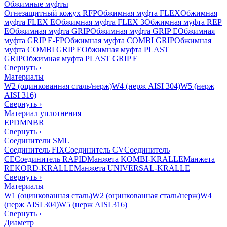
Обжимные муфты
Огнезащитный кожух RFP
Обжимная муфта FLEX
Обжимная
муфта FLEX E
Обжимная муфта FLEX 3
Обжимная муфта REP
E
Обжимная муфта GRIP
Обжимная муфта GRIP E
Обжимная
муфта GRIP E-FP
Обжимная муфта COMBI GRIP
Обжимная
муфта COMBI GRIP E
Обжимная муфта PLAST
GRIP
Обжимная муфта PLAST GRIP E
Свернуть
›
Материалы
W2 (оцинкованная сталь/нерж)
W4 (нерж AISI 304)
W5 (нерж
AISI 316)
Свернуть
›
Материал уплотнения
EPDM
NBR
Свернуть
›
Соединители SML
Соединитель FIX
Соединитель CV
Соединитель
CE
Соединитель RAPID
Манжета KOMBI-KRALLE
Манжета
REKORD-KRALLE
Манжета UNIVERSAL-KRALLE
Свернуть
›
Материалы
W1 (оцинкованная сталь)
W2 (оцинкованная сталь/нерж)
W4
(нерж AISI 304)
W5 (нерж AISI 316)
Свернуть
›
Диаметр