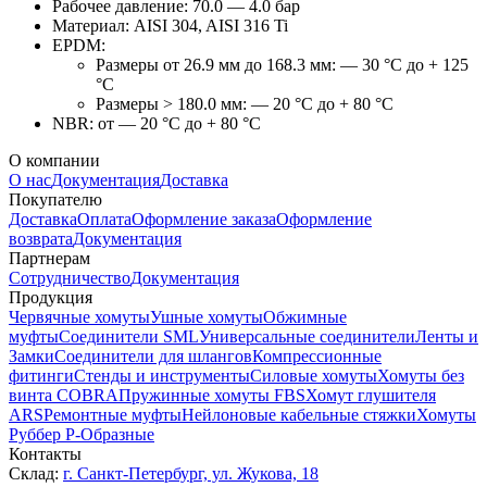
Рабочее давление: 70.0 — 4.0 бар
Материал: AISI 304, AISI 316 Ti
EPDM:
Размеры от 26.9 мм до 168.3 мм: — 30 °C до + 125
°C
Размеры > 180.0 мм: — 20 °C до + 80 °C
NBR: от — 20 °C до + 80 °C
О компании
О нас
Документация
Доставка
Покупателю
Доставка
Оплата
Оформление заказа
Оформление
возврата
Документация
Партнерам
Сотрудничество
Документация
Продукция
Червячные хомуты
Ушные хомуты
Обжимные
муфты
Соединители SML
Универсальные соединители
Ленты и
Замки
Соединители для шлангов
Компрессионные
фитинги
Стенды и инструменты
Силовые хомуты
Хомуты без
винта COBRA
Пружинные хомуты FBS
Хомут глушителя
ARS
Ремонтные муфты
Нейлоновые кабельные стяжки
Хомуты
Руббер Р-Образные
Контакты
Склад:
г. Санкт-Петербург, ул. Жукова, 18