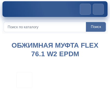
Главная
>
Обжимные муфты
>
Обжимная муфта FLEX 76.1
Поиск
Искать:
W2 EPDM
ОБЖИМНАЯ МУФТА FLEX
76.1 W2 EPDM