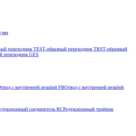
9 мм
ный переходник TES
Т-образный переходник TRS
Т-образный
й переходник GES
твод с внутренней резьбой FB
Отвод с внутренней резьбой
едукционный соединитель RC
Редукционный тройник