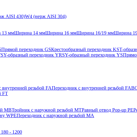
ж AISI 430)
W4 (нерж AISI 304)
 13 мм
Ширина 14 мм
Ширина 16 мм
Ширина 16/19 мм
Ширина 1
S
Прямой переходник GS
Крестообразный переходник KS
T-образ
WS
Y-образный переходник YRS
Y-образный переходник YS
Прямо
с внутренней резьбой FA
Переходник с внутренней резьбой FAB
О
й FT
ой MB
Тройник с наружной резьбой MT
Равный отвод Pop-up PE
Р
ену WPE
Переходник с наружной резьбой MA
180 - 1200