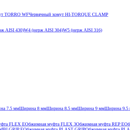
мут TORRO WF
Червячный хомут HI-TORQUE CLAMP
ж AISI 430)
W4 (нерж AISI 304)
W5 (нерж AISI 316)
на 7.5 мм
Ширина 8 мм
Ширина 8.5 мм
Ширина 9 мм
Ширина 9.5
уфта FLEX E
Обжимная муфта FLEX 3
Обжимная муфта REP E
Об
MBI GRIP E
Обжимная муфта PLAST GRIP
Обжимная муфта PLA