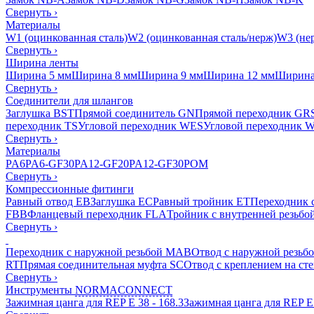
Свернуть
›
Материалы
W1 (оцинкованная сталь)
W2 (оцинкованная сталь/нерж)
W3 (нер
Свернуть
›
Ширина ленты
Ширина 5 мм
Ширина 8 мм
Ширина 9 мм
Ширина 12 мм
Ширина
Свернуть
›
Соединители для шлангов
Заглушка BST
Прямой соединитель GN
Прямой переходник GR
переходник TS
Угловой переходник WES
Угловой переходник 
Свернуть
›
Материалы
PA6
PA6-GF30
PA12-GF20
PA12-GF30
POM
Свернуть
›
Компрессионные фитинги
Равный отвод EB
Заглушка EC
Равный тройник ET
Переходник 
FBB
Фланцевый переходник FLA
Тройник с внутренней резьбо
Свернуть
›
Переходник с наружной резьбой MAB
Отвод с наружной резьб
RT
Прямая соединительная муфта SC
Отвод с креплением на ст
Свернуть
›
Инструменты
NORMACONNECT
Зажимная цанга для REP E 38 - 168.3
Зажимная цанга для REP E 