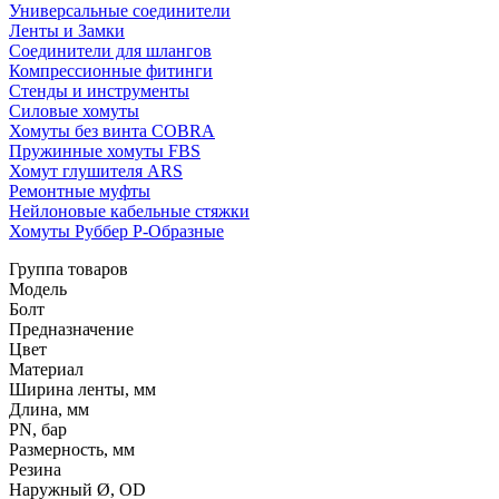
Универсальные соединители
Ленты и Замки
Соединители для шлангов
Компрессионные фитинги
Стенды и инструменты
Силовые хомуты
Хомуты без винта COBRA
Пружинные хомуты FBS
Хомут глушителя ARS
Ремонтные муфты
Нейлоновые кабельные стяжки
Хомуты Руббер Р-Образные
Группа товаров
Модель
Болт
Предназначение
Цвет
Материал
Ширина ленты, мм
Длина, мм
PN, бар
Размерность, мм
Резина
Наружный Ø, OD