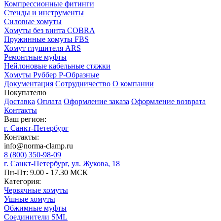
Компрессионные фитинги
Стенды и инструменты
Силовые хомуты
Хомуты без винта COBRA
Пружинные хомуты FBS
Хомут глушителя ARS
Ремонтные муфты
Нейлоновые кабельные стяжки
Хомуты Руббер Р-Образные
Документация
Сотрудничество
О компании
Покупателю
Доставка
Оплата
Оформление заказа
Оформление возврата
Контакты
Ваш регион:
г. Санкт-Петербург
Контакты:
info@norma-clamp.ru
8 (800) 350-98-09
г. Санкт-Петербург, ул. Жукова, 18
Пн-Пт: 9.00 - 17.30 МСК
Категория:
Червячные хомуты
Ушные хомуты
Обжимные муфты
Соединители SML