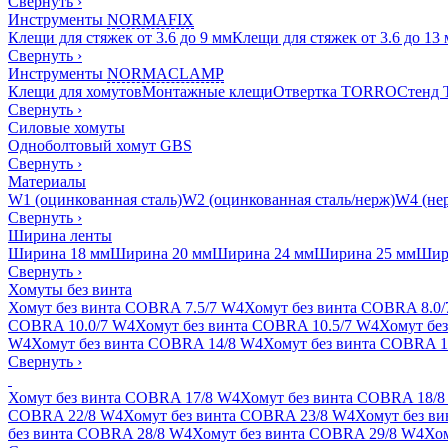
Свернуть
›
Инструменты
NORMAFIX
Клещи для стяжек от 3.6 до 9 мм
Клещи для стяжек от 3.6 до 13
Свернуть
›
Инструменты
NORMACLAMP
Клещи для хомутов
Монтажные клещи
Отвертка TORRO
Стенд
Свернуть
›
Силовые хомуты
Одноболтовый хомут GBS
Свернуть
›
Материалы
W1 (оцинкованная сталь)
W2 (оцинкованная сталь/нерж)
W4 (нер
Свернуть
›
Ширина ленты
Ширина 18 мм
Ширина 20 мм
Ширина 24 мм
Ширина 25 мм
Шир
Свернуть
›
Хомуты без винта
Хомут без винта COBRA 7.5/7 W4
Хомут без винта COBRA 8.0
COBRA 10.0/7 W4
Хомут без винта COBRA 10.5/7 W4
Хомут бе
W4
Хомут без винта COBRA 14/8 W4
Хомут без винта COBRA 1
Свернуть
›
Хомут без винта COBRA 17/8 W4
Хомут без винта COBRA 18/8
COBRA 22/8 W4
Хомут без винта COBRA 23/8 W4
Хомут без в
без винта COBRA 28/8 W4
Хомут без винта COBRA 29/8 W4
Хом