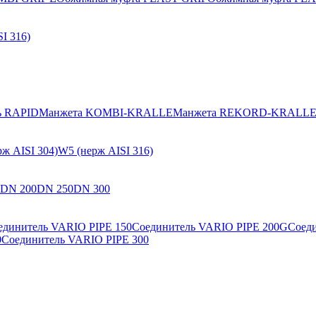
I 316)
ь RAPID
Манжета KOMBI-KRALLE
Манжета REKORD-KRALL
ж AISI 304)
W5 (нерж AISI 316)
DN 200
DN 250
DN 300
единитель VARIO PIPE 150
Соединитель VARIO PIPE 200G
Соед
0
Соединитель VARIO PIPE 300