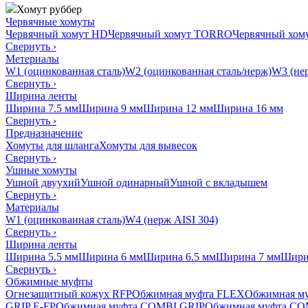
Хомут руббер
Червячные хомуты
Червячный хомут HD
Червячный хомут TORRO
Червячный хо
Свернуть
›
Метериалы
W1 (оцинкованная сталь)
W2 (оцинкованная сталь/нерж)
W3 (нер
Свернуть
›
Ширина ленты
Ширина 7.5 мм
Ширина 9 мм
Ширина 12 мм
Ширина 16 мм
Свернуть
›
Предназначение
Хомуты для шланга
Хомуты для вывесок
Свернуть
›
Ушные хомуты
Ушной двуухий
Ушной одинарный
Ушной с вкладышем
Свернуть
›
Материалы
W1 (оцинкованная сталь)
W4 (нерж AISI 304)
Свернуть
›
Ширина ленты
Ширина 5.5 мм
Ширина 6 мм
Ширина 6.5 мм
Ширина 7 мм
Шири
Свернуть
›
Обжимные муфты
Огнезащитный кожух RFP
Обжимная муфта FLEX
Обжимная м
GRIP E-FP
Обжимная муфта COMBI GRIP
Обжимная муфта CO