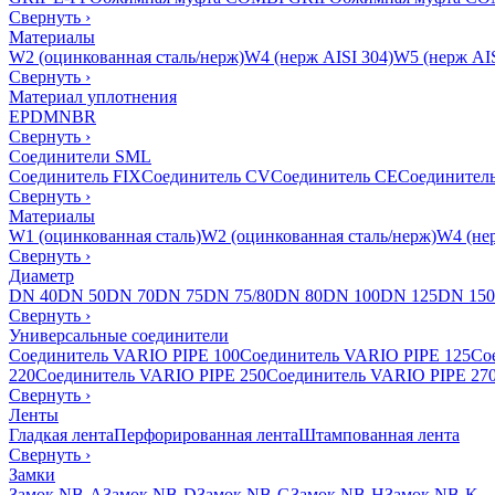
Свернуть
›
Материалы
W2 (оцинкованная сталь/нерж)
W4 (нерж AISI 304)
W5 (нерж AIS
Свернуть
›
Материал уплотнения
EPDM
NBR
Свернуть
›
Соединители SML
Соединитель FIX
Соединитель CV
Соединитель CE
Соединител
Свернуть
›
Материалы
W1 (оцинкованная сталь)
W2 (оцинкованная сталь/нерж)
W4 (нер
Свернуть
›
Диаметр
DN 40
DN 50
DN 70
DN 75
DN 75/80
DN 80
DN 100
DN 125
DN 150
Свернуть
›
Универсальные соединители
Соединитель VARIO PIPE 100
Соединитель VARIO PIPE 125
Со
220
Соединитель VARIO PIPE 250
Соединитель VARIO PIPE 27
Свернуть
›
Ленты
Гладкая лента
Перфорированная лента
Штампованная лента
Свернуть
›
Замки
Замок NB-A
Замок NB-D
Замок NB-G
Замок NB-H
Замок NB-K