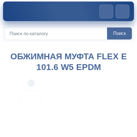
Главная
>
Обжимные муфты
>
Обжимная муфта FLEX E
Поиск
Искать:
101.6 W5 EPDM
ОБЖИМНАЯ МУФТА FLEX E
101.6 W5 EPDM