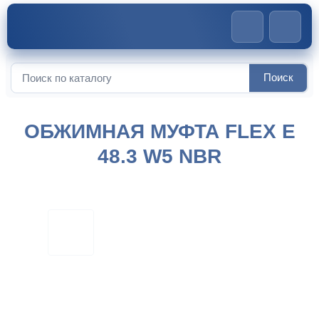
Главная
>
Обжимные муфты
>
Обжимная муфта FLEX E
Поиск
Искать:
48.3 W5 NBR
ОБЖИМНАЯ МУФТА FLEX E
48.3 W5 NBR