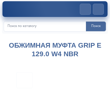
Главная
>
Обжимные муфты
>
Обжимная муфта GRIP E 129.0 W4
Поиск
Искать:
NBR
ОБЖИМНАЯ МУФТА GRIP E
129.0 W4 NBR