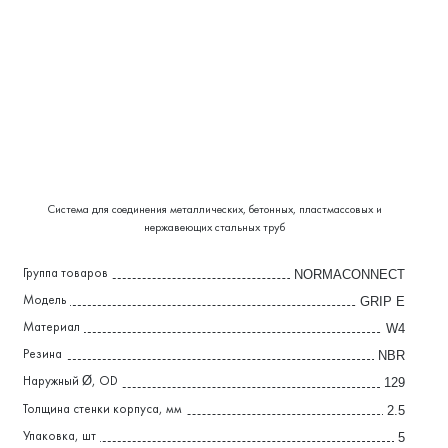
Система для соединения металлических, бетонных, пластмассовых и
нержавеющих стальных труб
NORMACONNECT
Группа товаров
GRIP E
Модель
W4
Материал
NBR
Резина
129
Наружный Ø, OD
2.5
Толщина стенки корпуса, мм
5
Упаковка, шт