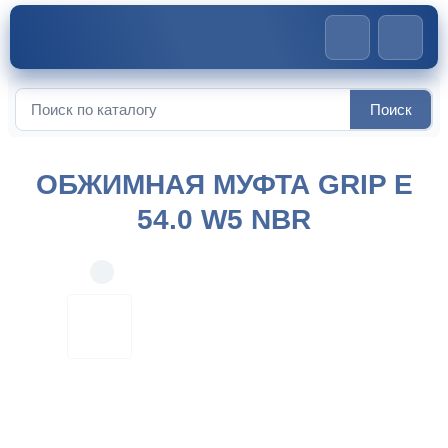
Главная
>
Обжимные муфты
>
Обжимная муфта GRIP E
Поиск
54.0 W5 NBR
Искать:
ОБЖИМНАЯ МУФТА GRIP E
54.0 W5 NBR