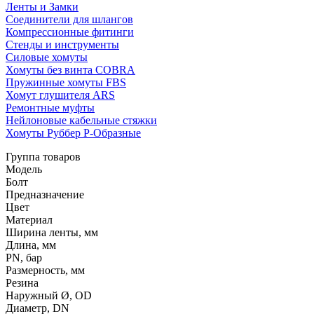
Ленты и Замки
Соединители для шлангов
Компрессионные фитинги
Стенды и инструменты
Силовые хомуты
Хомуты без винта COBRA
Пружинные хомуты FBS
Хомут глушителя ARS
Ремонтные муфты
Нейлоновые кабельные стяжки
Хомуты Руббер Р-Образные
Группа товаров
Модель
Болт
Предназначение
Цвет
Материал
Ширина ленты, мм
Длина, мм
PN, бар
Размерность, мм
Резина
Наружный Ø, OD
Диаметр, DN