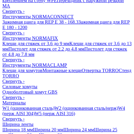
креплением на стену WPE
Переходник с наружной резьбой
MA
Свернуть
›
Инструменты
NORMACONNECT
Зажимная цанга для REP E 38 - 168.3
Зажимная цанга для REP
E 180 - 1200
Свернуть
›
Инструменты
NORMAFIX
Клещи для стяжек от 3.6 до 9 мм
Клещи для стяжек от 3.6 до 13
мм
Пистолет для стяжек от 2.2 до 4.8 мм
Пистолет для стяжек
от 4.8 до 7.8 мм
Свернуть
›
Инструменты
NORMACLAMP
Клещи для хомутов
Монтажные клещи
Отвертка TORRO
Стенд
TORRO
Свернуть
›
Силовые хомуты
Одноболтовый хомут GBS
Свернуть
›
Материалы
W1 (оцинкованная сталь)
W2 (оцинкованная сталь/нерж)
W4
(нерж AISI 304)
W5 (нерж AISI 316)
Свернуть
›
Ширина ленты
Ширина 18 мм
Ширина 20 мм
Ширина 24 мм
Ширина 25