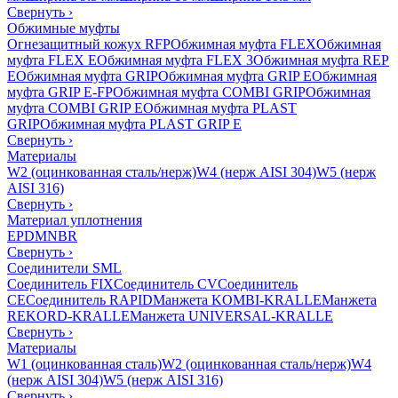
Свернуть
›
Обжимные муфты
Огнезащитный кожух RFP
Обжимная муфта FLEX
Обжимная
муфта FLEX E
Обжимная муфта FLEX 3
Обжимная муфта REP
E
Обжимная муфта GRIP
Обжимная муфта GRIP E
Обжимная
муфта GRIP E-FP
Обжимная муфта COMBI GRIP
Обжимная
муфта COMBI GRIP E
Обжимная муфта PLAST
GRIP
Обжимная муфта PLAST GRIP E
Свернуть
›
Материалы
W2 (оцинкованная сталь/нерж)
W4 (нерж AISI 304)
W5 (нерж
AISI 316)
Свернуть
›
Материал уплотнения
EPDM
NBR
Свернуть
›
Соединители SML
Соединитель FIX
Соединитель CV
Соединитель
CE
Соединитель RAPID
Манжета KOMBI-KRALLE
Манжета
REKORD-KRALLE
Манжета UNIVERSAL-KRALLE
Свернуть
›
Материалы
W1 (оцинкованная сталь)
W2 (оцинкованная сталь/нерж)
W4
(нерж AISI 304)
W5 (нерж AISI 316)
Свернуть
›