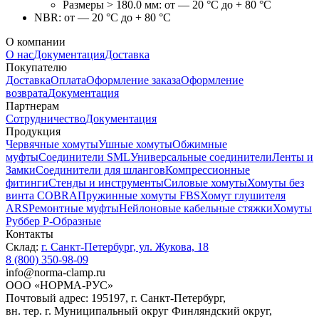
Размеры > 180.0 мм: от — 20 °C до + 80 °C
NBR: от — 20 °C до + 80 °C
О компании
О нас
Документация
Доставка
Покупателю
Доставка
Оплата
Оформление заказа
Оформление
возврата
Документация
Партнерам
Сотрудничество
Документация
Продукция
Червячные хомуты
Ушные хомуты
Обжимные
муфты
Соединители SML
Универсальные соединители
Ленты и
Замки
Соединители для шлангов
Компрессионные
фитинги
Стенды и инструменты
Силовые хомуты
Хомуты без
винта COBRA
Пружинные хомуты FBS
Хомут глушителя
ARS
Ремонтные муфты
Нейлоновые кабельные стяжки
Хомуты
Руббер Р-Образные
Контакты
Склад:
г. Санкт-Петербург, ул. Жукова, 18
8 (800) 350-98-09
info@norma-clamp.ru
ООО «НОРМА-РУС»
Почтовый адрес: 195197, г. Санкт-Петербург,
вн. тер. г. Муниципальный округ Финляндский округ,