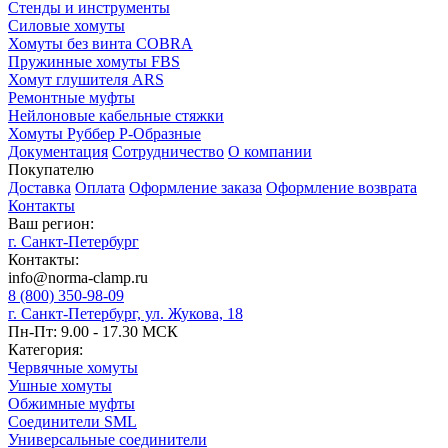
Стенды и инструменты
Силовые хомуты
Хомуты без винта COBRA
Пружинные хомуты FBS
Хомут глушителя ARS
Ремонтные муфты
Нейлоновые кабельные стяжки
Хомуты Руббер Р-Образные
Документация
Сотрудничество
О компании
Покупателю
Доставка
Оплата
Оформление заказа
Оформление возврата
Контакты
Ваш регион:
г. Санкт-Петербург
Контакты:
info@norma-clamp.ru
8 (800) 350-98-09
г. Санкт-Петербург, ул. Жукова, 18
Пн-Пт: 9.00 - 17.30 МСК
Категория:
Червячные хомуты
Ушные хомуты
Обжимные муфты
Соединители SML
Универсальные соединители