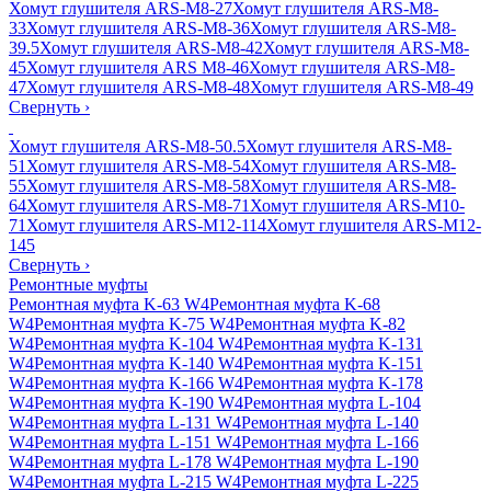
Хомут глушителя ARS-M8-27
Хомут глушителя ARS-M8-
33
Хомут глушителя ARS-M8-36
Хомут глушителя ARS-M8-
39.5
Хомут глушителя ARS-M8-42
Хомут глушителя ARS-M8-
45
Хомут глушителя ARS M8-46
Хомут глушителя ARS-M8-
47
Хомут глушителя ARS-M8-48
Хомут глушителя ARS-M8-49
Свернуть
›
Хомут глушителя ARS-M8-50.5
Хомут глушителя ARS-M8-
51
Хомут глушителя ARS-M8-54
Хомут глушителя ARS-M8-
55
Хомут глушителя ARS-M8-58
Хомут глушителя ARS-M8-
64
Хомут глушителя ARS-M8-71
Хомут глушителя ARS-M10-
71
Хомут глушителя ARS-M12-114
Хомут глушителя ARS-M12-
145
Свернуть
›
Ремонтные муфты
Ремонтная муфта K-63 W4
Ремонтная муфта K-68
W4
Ремонтная муфта K-75 W4
Ремонтная муфта K-82
W4
Ремонтная муфта K-104 W4
Ремонтная муфта K-131
W4
Ремонтная муфта K-140 W4
Ремонтная муфта K-151
W4
Ремонтная муфта K-166 W4
Ремонтная муфта K-178
W4
Ремонтная муфта K-190 W4
Ремонтная муфта L-104
W4
Ремонтная муфта L-131 W4
Ремонтная муфта L-140
W4
Ремонтная муфта L-151 W4
Ремонтная муфта L-166
W4
Ремонтная муфта L-178 W4
Ремонтная муфта L-190
W4
Ремонтная муфта L-215 W4
Ремонтная муфта L-225