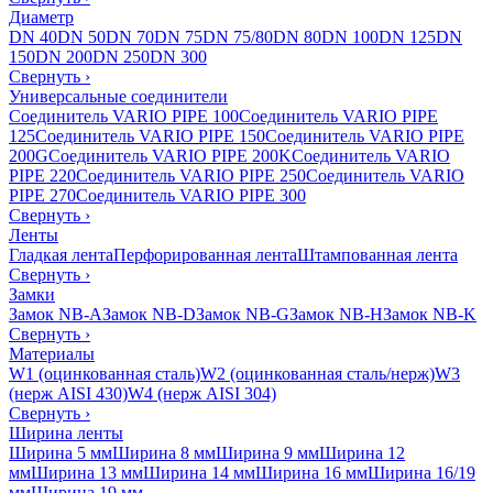
Диаметр
DN 40
DN 50
DN 70
DN 75
DN 75/80
DN 80
DN 100
DN 125
DN
150
DN 200
DN 250
DN 300
Свернуть
›
Универсальные соединители
Соединитель VARIO PIPE 100
Соединитель VARIO PIPE
125
Соединитель VARIO PIPE 150
Соединитель VARIO PIPE
200G
Соединитель VARIO PIPE 200K
Соединитель VARIO
PIPE 220
Соединитель VARIO PIPE 250
Соединитель VARIO
PIPE 270
Соединитель VARIO PIPE 300
Свернуть
›
Ленты
Гладкая лента
Перфорированная лента
Штампованная лента
Свернуть
›
Замки
Замок NB-A
Замок NB-D
Замок NB-G
Замок NB-H
Замок NB-K
Свернуть
›
Материалы
W1 (оцинкованная сталь)
W2 (оцинкованная сталь/нерж)
W3
(нерж AISI 430)
W4 (нерж AISI 304)
Свернуть
›
Ширина ленты
Ширина 5 мм
Ширина 8 мм
Ширина 9 мм
Ширина 12
мм
Ширина 13 мм
Ширина 14 мм
Ширина 16 мм
Ширина 16/19
мм
Ширина 19 мм