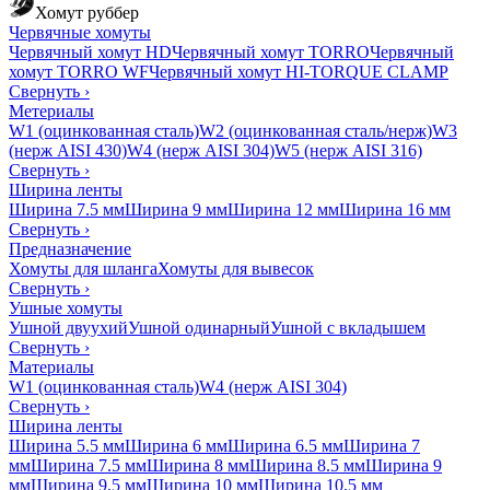
Хомут руббер
Червячные хомуты
Червячный хомут HD
Червячный хомут TORRO
Червячный
хомут TORRO WF
Червячный хомут HI-TORQUE CLAMP
Свернуть
›
Метериалы
W1 (оцинкованная сталь)
W2 (оцинкованная сталь/нерж)
W3
(нерж AISI 430)
W4 (нерж AISI 304)
W5 (нерж AISI 316)
Свернуть
›
Ширина ленты
Ширина 7.5 мм
Ширина 9 мм
Ширина 12 мм
Ширина 16 мм
Свернуть
›
Предназначение
Хомуты для шланга
Хомуты для вывесок
Свернуть
›
Ушные хомуты
Ушной двуухий
Ушной одинарный
Ушной с вкладышем
Свернуть
›
Материалы
W1 (оцинкованная сталь)
W4 (нерж AISI 304)
Свернуть
›
Ширина ленты
Ширина 5.5 мм
Ширина 6 мм
Ширина 6.5 мм
Ширина 7
мм
Ширина 7.5 мм
Ширина 8 мм
Ширина 8.5 мм
Ширина 9
мм
Ширина 9.5 мм
Ширина 10 мм
Ширина 10.5 мм