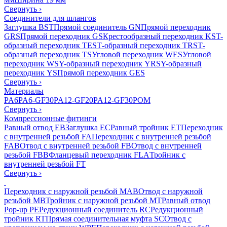
Свернуть
›
Соединители для шлангов
Заглушка BST
Прямой соединитель GN
Прямой переходник
GRS
Прямой переходник GS
Крестообразный переходник KS
T-
образный переходник TES
Т-образный переходник TRS
Т-
образный переходник TS
Угловой переходник WES
Угловой
переходник WS
Y-образный переходник YRS
Y-образный
переходник YS
Прямой переходник GES
Свернуть
›
Материалы
PA6
PA6-GF30
PA12-GF20
PA12-GF30
POM
Свернуть
›
Компрессионные фитинги
Равный отвод EB
Заглушка EC
Равный тройник ET
Переходник
с внутренней резьбой FA
Переходник с внутренней резьбой
FAB
Отвод с внутренней резьбой FB
Отвод с внутренней
резьбой FBB
Фланцевый переходник FLA
Тройник с
внутренней резьбой FT
Свернуть
›
Переходник с наружной резьбой MAB
Отвод с наружной
резьбой MB
Тройник с наружной резьбой MT
Равный отвод
Pop-up PE
Редукционный соединитель RC
Редукционный
тройник RT
Прямая соединительная муфта SC
Отвод с