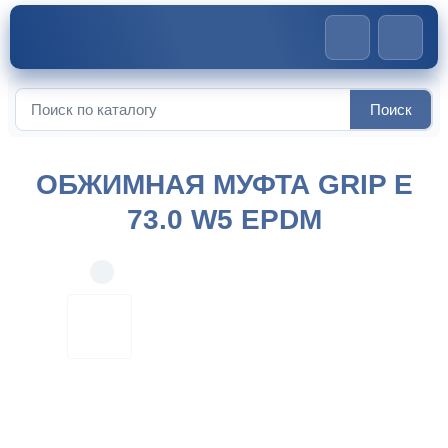
Главная
>
Обжимные муфты
>
Обжимная муфта GRIP E
Поиск
73.0 W5 EPDM
Искать:
ОБЖИМНАЯ МУФТА GRIP E
73.0 W5 EPDM