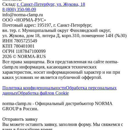
Склад:
г. Санкт-Петербург, ул. Жукова, 18
8 (800) 350-98-09
info@norma-clamp.ru
ООО «НОРМА-РУС»
Почтовый адрес: 195197, г. Санкт-Петербург,
вн. тер. г. Муниципальный округ Финляндский округ,
ул. Жукова, дом 18, литера Д, корп.310, помещение 14Н (№30)
ИНН 7805725549
КПП 780401001
ОГРН 1187847100099
2026
©
NORMA-RUS
Все права защищены. Вся представленная на сайте norma-
clamp.ru информация, касающаяся технических
характеристик, носит информационный характер и ни при
каких условиях не является публичной оффертой.‍
Политика конфиденциальности
Обработка персональных
данных
Обработка файлов Cookie
norma-clamp.ru - Официальный дистрибьютор NORMA
GROUP в России.
Отправить заявку
Вы можете оставить заявку, заполнив форму. Мы свяжемся с
вами в ближайшее время.