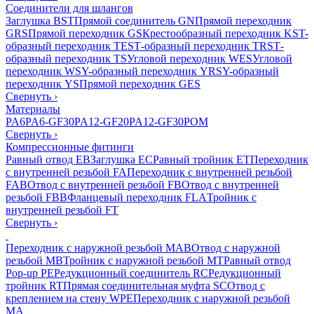
Соединители для шлангов
Заглушка BST
Прямой соединитель GN
Прямой переходник
GRS
Прямой переходник GS
Крестообразный переходник KS
T-
образный переходник TES
Т-образный переходник TRS
Т-
образный переходник TS
Угловой переходник WES
Угловой
переходник WS
Y-образный переходник YRS
Y-образный
переходник YS
Прямой переходник GES
Свернуть
›
Материалы
PA6
PA6-GF30
PA12-GF20
PA12-GF30
POM
Свернуть
›
Компрессионные фитинги
Равный отвод EB
Заглушка EC
Равный тройник ET
Переходник
с внутренней резьбой FA
Переходник с внутренней резьбой
FAB
Отвод с внутренней резьбой FB
Отвод с внутренней
резьбой FBB
Фланцевый переходник FLA
Тройник с
внутренней резьбой FT
Свернуть
›
Переходник с наружной резьбой MAB
Отвод с наружной
резьбой MB
Тройник с наружной резьбой MT
Равный отвод
Pop-up PE
Редукционный соединитель RC
Редукционный
тройник RT
Прямая соединительная муфта SC
Отвод с
креплением на стену WPE
Переходник с наружной резьбой
MA