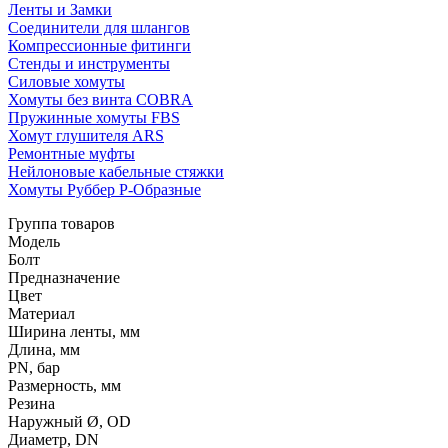
Ленты и Замки
Соединители для шлангов
Компрессионные фитинги
Стенды и инструменты
Силовые хомуты
Хомуты без винта COBRA
Пружинные хомуты FBS
Хомут глушителя ARS
Ремонтные муфты
Нейлоновые кабельные стяжки
Хомуты Руббер Р-Образные
Группа товаров
Модель
Болт
Предназначение
Цвет
Материал
Ширина ленты, мм
Длина, мм
PN, бар
Размерность, мм
Резина
Наружный Ø, OD
Диаметр, DN