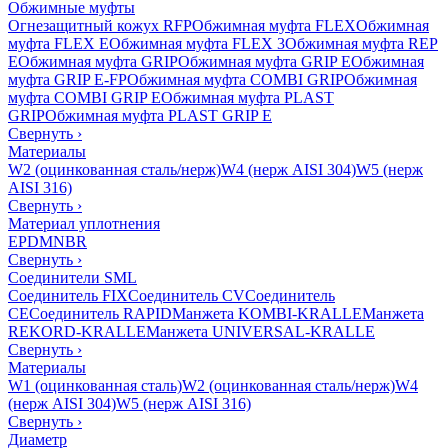
Обжимные муфты
Огнезащитный кожух RFP
Обжимная муфта FLEX
Обжимная
муфта FLEX E
Обжимная муфта FLEX 3
Обжимная муфта REP
E
Обжимная муфта GRIP
Обжимная муфта GRIP E
Обжимная
муфта GRIP E-FP
Обжимная муфта COMBI GRIP
Обжимная
муфта COMBI GRIP E
Обжимная муфта PLAST
GRIP
Обжимная муфта PLAST GRIP E
Свернуть
›
Материалы
W2 (оцинкованная сталь/нерж)
W4 (нерж AISI 304)
W5 (нерж
AISI 316)
Свернуть
›
Материал уплотнения
EPDM
NBR
Свернуть
›
Соединители SML
Соединитель FIX
Соединитель CV
Соединитель
CE
Соединитель RAPID
Манжета KOMBI-KRALLE
Манжета
REKORD-KRALLE
Манжета UNIVERSAL-KRALLE
Свернуть
›
Материалы
W1 (оцинкованная сталь)
W2 (оцинкованная сталь/нерж)
W4
(нерж AISI 304)
W5 (нерж AISI 316)
Свернуть
›
Диаметр