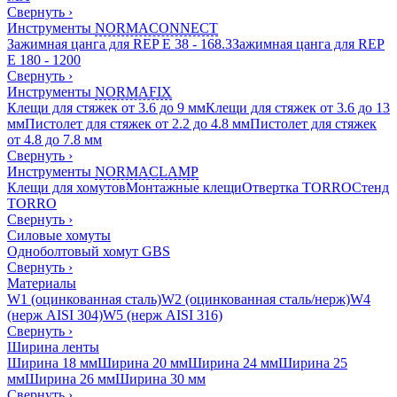
Свернуть
›
Инструменты
NORMACONNECT
Зажимная цанга для REP E 38 - 168.3
Зажимная цанга для REP
E 180 - 1200
Свернуть
›
Инструменты
NORMAFIX
Клещи для стяжек от 3.6 до 9 мм
Клещи для стяжек от 3.6 до 13
мм
Пистолет для стяжек от 2.2 до 4.8 мм
Пистолет для стяжек
от 4.8 до 7.8 мм
Свернуть
›
Инструменты
NORMACLAMP
Клещи для хомутов
Монтажные клещи
Отвертка TORRO
Стенд
TORRO
Свернуть
›
Силовые хомуты
Одноболтовый хомут GBS
Свернуть
›
Материалы
W1 (оцинкованная сталь)
W2 (оцинкованная сталь/нерж)
W4
(нерж AISI 304)
W5 (нерж AISI 316)
Свернуть
›
Ширина ленты
Ширина 18 мм
Ширина 20 мм
Ширина 24 мм
Ширина 25
мм
Ширина 26 мм
Ширина 30 мм
Свернуть
›