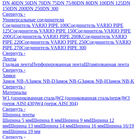
DN 40
DN 50
DN 70
DN 75
DN 75/80
DN 80
DN 100
DN 125
DN
150
DN 200
DN 250
DN 300
Свернуть
›
Универсальные соединители
Соединитель VARIO PIPE 100
Соединитель VARIO PIPE
125
Соединитель VARIO PIPE 150
Соединитель VARIO PIPE
200G
Соединитель VARIO PIPE 200K
Соединитель VARIO
PIPE 220
Соединитель VARIO PIPE 250
Соединитель VARIO
PIPE 270
Соединитель VARIO PIPE 300
Свернуть
›
Ленты
Гладкая лента
Перфорированная лента
Штампованная лента
Свернуть
›
Замки
Замок NB-A
Замок NB-D
Замок NB-G
Замок NB-H
Замок NB-K
Свернуть
›
Материалы
W1 (оцинкованная сталь)
W2 (оцинкованная сталь/нерж)
W3
(нерж AISI 430)
W4 (нерж AISI 304)
Свернуть
›
Ширина ленты
Ширина 5 мм
Ширина 8 мм
Ширина 9 мм
Ширина 12
мм
Ширина 13 мм
Ширина 14 мм
Ширина 16 мм
Ширина 16/19
мм
Ширина 19 мм
Свернуть
›