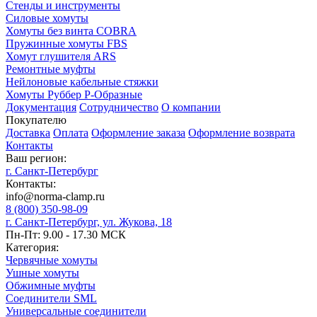
Стенды и инструменты
Силовые хомуты
Хомуты без винта COBRA
Пружинные хомуты FBS
Хомут глушителя ARS
Ремонтные муфты
Нейлоновые кабельные стяжки
Хомуты Руббер Р-Образные
Документация
Сотрудничество
О компании
Покупателю
Доставка
Оплата
Оформление заказа
Оформление возврата
Контакты
Ваш регион:
г. Санкт-Петербург
Контакты:
info@norma-clamp.ru
8 (800) 350-98-09
г. Санкт-Петербург, ул. Жукова, 18
Пн-Пт: 9.00 - 17.30 МСК
Категория:
Червячные хомуты
Ушные хомуты
Обжимные муфты
Соединители SML
Универсальные соединители