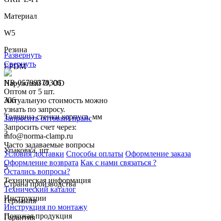
Материал
W5
Резина
Развернуть
Свернуть
EPDM
NR-05799370306
Наружный Ø, OD
Оптом от 5 шт.
306
Актуальную стоимость можно
узнать по запросу.
Толщина стенки корпуса, мм
Запросить оптовый прайс
Запросить счет через:
3
info@norma-clamp.ru
Часто задаваемые вопросы
Упаковка, шт
Условия доставки
Способы оплаты
Оформление заказа
Оформление возврата
Как с нами связаться ?
5
Остались вопросы?
Техническая информация
Страна производства
Технический каталог
Инструкции
Германия
Инструкция по монтажу
Похожая продукция
Гарантия