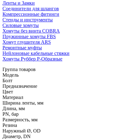
Ленты и Замки
Соединители для шлангов
Компрессионные фитинги
Стенды и инструменты
Силовые хомуты
Хомуты без винта COBRA
Пружинные хомуты FBS
Хомут глушителя ARS
Ремонтные муфты
Нейлоновые кабельные стяжки
Хомуты Руббер Р-Образные
Группа товаров
Модель
Болт
Предназначение
Цвет
Материал
Ширина ленты, мм
Длина, мм
PN, бар
Размерность, мм
Резина
Наружный Ø, OD
Диаметр, DN