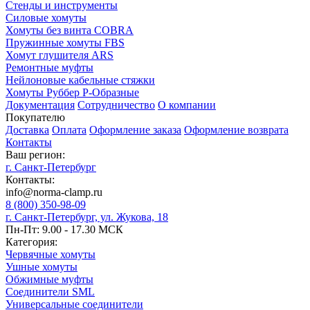
Стенды и инструменты
Силовые хомуты
Хомуты без винта COBRA
Пружинные хомуты FBS
Хомут глушителя ARS
Ремонтные муфты
Нейлоновые кабельные стяжки
Хомуты Руббер Р-Образные
Документация
Сотрудничество
О компании
Покупателю
Доставка
Оплата
Оформление заказа
Оформление возврата
Контакты
Ваш регион:
г. Санкт-Петербург
Контакты:
info@norma-clamp.ru
8 (800) 350-98-09
г. Санкт-Петербург, ул. Жукова, 18
Пн-Пт: 9.00 - 17.30 МСК
Категория:
Червячные хомуты
Ушные хомуты
Обжимные муфты
Соединители SML
Универсальные соединители