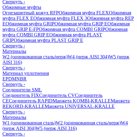
Свернуть
›
Обжимные муфты
Огнезащитный кожух RFP
Обжимная муфта FLEX
Обжимная
муфта FLEX E
Обжимная муфта FLEX 3
Обжимная муфта REP
E
Обжимная муфта GRIP
Обжимная муфта GRIP E
Обжимная
муфта GRIP E-FP
Обжимная муфта COMBI GRIP
Обжимная
муфта COMBI GRIP E
Обжимная муфта PLAST
GRIP
Обжимная муфта PLAST GRIP E
Свернуть
›
Материалы
W2 (оцинкованная сталь/нерж)
W4 (нерж AISI 304)
W5 (нерж
AISI 316)
Свернуть
›
Материал уплотнения
EPDM
NBR
Свернуть
›
Соединители SML
Соединитель FIX
Соединитель CV
Соединитель
CE
Соединитель RAPID
Манжета KOMBI-KRALLE
Манжета
REKORD-KRALLE
Манжета UNIVERSAL-KRALLE
Свернуть
›
Материалы
W1 (оцинкованная сталь)
W2 (оцинкованная сталь/нерж)
W4
(нерж AISI 304)
W5 (нерж AISI 316)
Свернуть
›