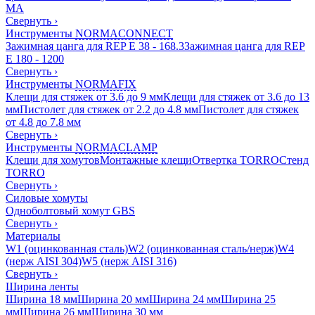
MA
Свернуть
›
Инструменты
NORMACONNECT
Зажимная цанга для REP E 38 - 168.3
Зажимная цанга для REP
E 180 - 1200
Свернуть
›
Инструменты
NORMAFIX
Клещи для стяжек от 3.6 до 9 мм
Клещи для стяжек от 3.6 до 13
мм
Пистолет для стяжек от 2.2 до 4.8 мм
Пистолет для стяжек
от 4.8 до 7.8 мм
Свернуть
›
Инструменты
NORMACLAMP
Клещи для хомутов
Монтажные клещи
Отвертка TORRO
Стенд
TORRO
Свернуть
›
Силовые хомуты
Одноболтовый хомут GBS
Свернуть
›
Материалы
W1 (оцинкованная сталь)
W2 (оцинкованная сталь/нерж)
W4
(нерж AISI 304)
W5 (нерж AISI 316)
Свернуть
›
Ширина ленты
Ширина 18 мм
Ширина 20 мм
Ширина 24 мм
Ширина 25
мм
Ширина 26 мм
Ширина 30 мм