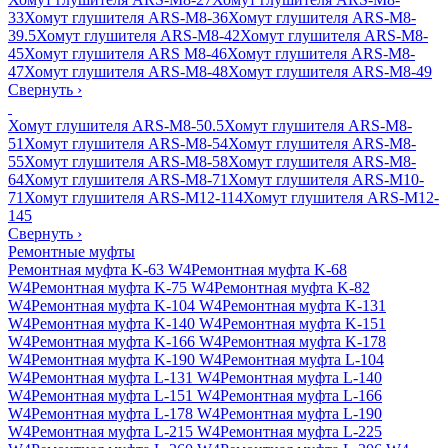
33
Хомут глушителя ARS-M8-36
Хомут глушителя ARS-M8-
39.5
Хомут глушителя ARS-M8-42
Хомут глушителя ARS-M8-
45
Хомут глушителя ARS M8-46
Хомут глушителя ARS-M8-
47
Хомут глушителя ARS-M8-48
Хомут глушителя ARS-M8-49
Свернуть
›
Хомут глушителя ARS-M8-50.5
Хомут глушителя ARS-M8-
51
Хомут глушителя ARS-M8-54
Хомут глушителя ARS-M8-
55
Хомут глушителя ARS-M8-58
Хомут глушителя ARS-M8-
64
Хомут глушителя ARS-M8-71
Хомут глушителя ARS-M10-
71
Хомут глушителя ARS-M12-114
Хомут глушителя ARS-M12-
145
Свернуть
›
Ремонтные муфты
Ремонтная муфта K-63 W4
Ремонтная муфта K-68
W4
Ремонтная муфта K-75 W4
Ремонтная муфта K-82
W4
Ремонтная муфта K-104 W4
Ремонтная муфта K-131
W4
Ремонтная муфта K-140 W4
Ремонтная муфта K-151
W4
Ремонтная муфта K-166 W4
Ремонтная муфта K-178
W4
Ремонтная муфта K-190 W4
Ремонтная муфта L-104
W4
Ремонтная муфта L-131 W4
Ремонтная муфта L-140
W4
Ремонтная муфта L-151 W4
Ремонтная муфта L-166
W4
Ремонтная муфта L-178 W4
Ремонтная муфта L-190
W4
Ремонтная муфта L-215 W4
Ремонтная муфта L-225