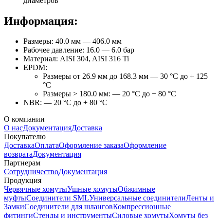
диаметров
Информация:
Размеры: 40.0 мм — 406.0 мм
Рабочее давление: 16.0 — 6.0 бар
Материал: AISI 304, AISI 316 Ti
EPDM:
Размеры от 26.9 мм до 168.3 мм — 30 °C до + 125
°C
Размеры > 180.0 мм: — 20 °C до + 80 °C
NBR: — 20 °C до + 80 °C
О компании
О нас
Документация
Доставка
Покупателю
Доставка
Оплата
Оформление заказа
Оформление
возврата
Документация
Партнерам
Сотрудничество
Документация
Продукция
Червячные хомуты
Ушные хомуты
Обжимные
муфты
Соединители SML
Универсальные соединители
Ленты и
Замки
Соединители для шлангов
Компрессионные
фитинги
Стенды и инструменты
Силовые хомуты
Хомуты без