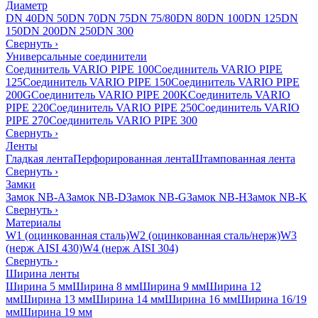
Диаметр
DN 40
DN 50
DN 70
DN 75
DN 75/80
DN 80
DN 100
DN 125
DN
150
DN 200
DN 250
DN 300
Свернуть
›
Универсальные соединители
Соединитель VARIO PIPE 100
Соединитель VARIO PIPE
125
Соединитель VARIO PIPE 150
Соединитель VARIO PIPE
200G
Соединитель VARIO PIPE 200K
Соединитель VARIO
PIPE 220
Соединитель VARIO PIPE 250
Соединитель VARIO
PIPE 270
Соединитель VARIO PIPE 300
Свернуть
›
Ленты
Гладкая лента
Перфорированная лента
Штампованная лента
Свернуть
›
Замки
Замок NB-A
Замок NB-D
Замок NB-G
Замок NB-H
Замок NB-K
Свернуть
›
Материалы
W1 (оцинкованная сталь)
W2 (оцинкованная сталь/нерж)
W3
(нерж AISI 430)
W4 (нерж AISI 304)
Свернуть
›
Ширина ленты
Ширина 5 мм
Ширина 8 мм
Ширина 9 мм
Ширина 12
мм
Ширина 13 мм
Ширина 14 мм
Ширина 16 мм
Ширина 16/19
мм
Ширина 19 мм