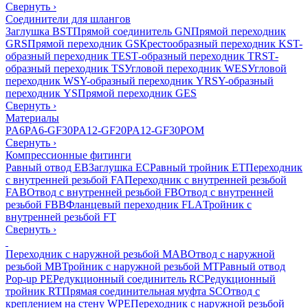
Свернуть
›
Соединители для шлангов
Заглушка BST
Прямой соединитель GN
Прямой переходник
GRS
Прямой переходник GS
Крестообразный переходник KS
T-
образный переходник TES
Т-образный переходник TRS
Т-
образный переходник TS
Угловой переходник WES
Угловой
переходник WS
Y-образный переходник YRS
Y-образный
переходник YS
Прямой переходник GES
Свернуть
›
Материалы
PA6
PA6-GF30
PA12-GF20
PA12-GF30
POM
Свернуть
›
Компрессионные фитинги
Равный отвод EB
Заглушка EC
Равный тройник ET
Переходник
с внутренней резьбой FA
Переходник с внутренней резьбой
FAB
Отвод с внутренней резьбой FB
Отвод с внутренней
резьбой FBB
Фланцевый переходник FLA
Тройник с
внутренней резьбой FT
Свернуть
›
Переходник с наружной резьбой MAB
Отвод с наружной
резьбой MB
Тройник с наружной резьбой MT
Равный отвод
Pop-up PE
Редукционный соединитель RC
Редукционный
тройник RT
Прямая соединительная муфта SC
Отвод с
креплением на стену WPE
Переходник с наружной резьбой