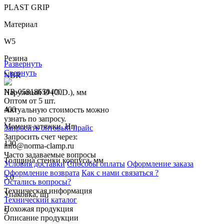
PLAST GRIP
Материал
W5
Резина
Развернуть
Свернуть
NBR
NR-05818650400
Наружный Ø (O.D.), мм
Оптом от 5 шт.
400
Актуальную стоимость можно
узнать по запросу.
Момент затяжки, Hm
Запросить оптовый прайс
Запросить счет через:
120
info@norma-clamp.ru
Часто задаваемые вопросы
Толщина стенки корпуса, мм
Условия доставки
Способы оплаты
Оформление заказа
Оформление возврата
Как с нами связаться ?
3.0
Остались вопросы?
Техническая информация
Упаковка, шт
Технический каталог
Похожая продукция
5
Описание продукции