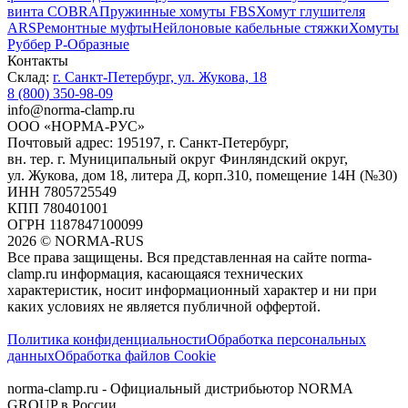
винта COBRA
Пружинные хомуты FBS
Хомут глушителя
ARS
Ремонтные муфты
Нейлоновые кабельные стяжки
Хомуты
Руббер Р-Образные
Контакты
Склад:
г. Санкт-Петербург, ул. Жукова, 18
8 (800) 350-98-09
info@norma-clamp.ru
ООО «НОРМА-РУС»
Почтовый адрес: 195197, г. Санкт-Петербург,
вн. тер. г. Муниципальный округ Финляндский округ,
ул. Жукова, дом 18, литера Д, корп.310, помещение 14Н (№30)
ИНН 7805725549
КПП 780401001
ОГРН 1187847100099
2026
©
NORMA-RUS
Все права защищены. Вся представленная на сайте norma-
clamp.ru информация, касающаяся технических
характеристик, носит информационный характер и ни при
каких условиях не является публичной оффертой.‍
Политика конфиденциальности
Обработка персональных
данных
Обработка файлов Cookie
norma-clamp.ru - Официальный дистрибьютор NORMA
GROUP в России.