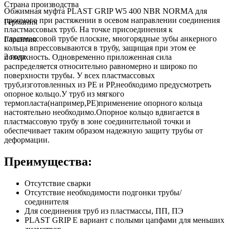
Страна производства
Обжимная муфта PLAST GRIP W5 400 NBR NORMA для
прочного при растяжении в осевом направлении соединения
Германия
пластмассовых труб. На точке присоединения к
пластмассовой трубе плоские, многорядные зубы анкерного
Гарантия
кольца впрессовываются в трубу, защищая при этом ее
2 года
поверхность. Одновременно приложенная сила
распределяется относительно равномерно и широко по
поверхности трубы. У всех пластмассовых
труб,изготовленных из РЕ и РР,необходимо предусмотреть
опорное кольцо.У труб из мягкого
термопласта(например,РЕ)применение опорного кольца
настоятельно необходимо.Опорное кольцо вдвигается в
пластмассовую трубу в зоне соединительной точки и
обеспечивает таким образом надежную защиту трубы от
деформации.
Преимущества:
Отсутствие сварки
Отсутствие необходимости подгонки трубы/
соединителя
Для соединения труб из пластмассы, ПП, ПЭ
PLAST GRIP E вариант с полыми цапфами для меньших