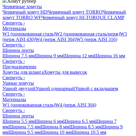
Хомут руббер
Червячные хомуты
Червячный хомут HD
Червячный хомут TORRO
Червячный
хомут TORRO WF
Червячный хомут HI-TORQUE CLAMP
Свернуть
›
Метериалы
W1 (оцинкованная сталь)
W2 (оцинкованная сталь/нерж)
W3
(нерж AISI 430)
W4 (нерж AISI 304)
W5 (нерж AISI 316)
Свернуть
›
Ширина ленты
Ширина 7.5 мм
Ширина 9 мм
Ширина 12 мм
Ширина 16 мм
Свернуть
›
Предназначение
Хомуты для шланга
Хомуты для вывесок
Свернуть
›
Ушные хомуты
Ушной двуухий
Ушной одинарный
Ушной с вкладышем
Свернуть
›
Материалы
W1 (оцинкованная сталь)
W4 (нерж AISI 304)
Свернуть
›
Ширина ленты
Ширина 5.5 мм
Ширина 6 мм
Ширина 6.5 мм
Ширина 7
мм
Ширина 7.5 мм
Ширина 8 мм
Ширина 8.5 мм
Ширина 9
мм
Ширина 9.5 мм
Ширина 10 мм
Ширина 10.5 мм