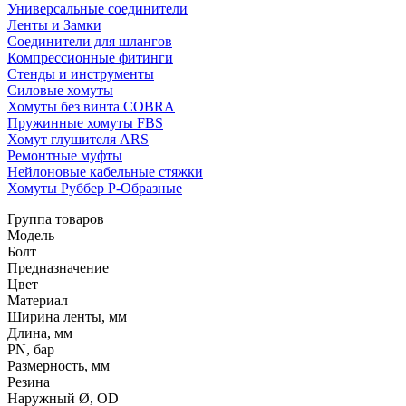
Универсальные соединители
Ленты и Замки
Соединители для шлангов
Компрессионные фитинги
Стенды и инструменты
Силовые хомуты
Хомуты без винта COBRA
Пружинные хомуты FBS
Хомут глушителя ARS
Ремонтные муфты
Нейлоновые кабельные стяжки
Хомуты Руббер Р-Образные
Группа товаров
Модель
Болт
Предназначение
Цвет
Материал
Ширина ленты, мм
Длина, мм
PN, бар
Размерность, мм
Резина
Наружный Ø, OD