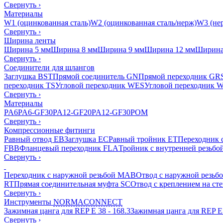
Свернуть
›
Материалы
W1 (оцинкованная сталь)
W2 (оцинкованная сталь/нерж)
W3 (нер
Свернуть
›
Ширина ленты
Ширина 5 мм
Ширина 8 мм
Ширина 9 мм
Ширина 12 мм
Ширина
Свернуть
›
Соединители для шлангов
Заглушка BST
Прямой соединитель GN
Прямой переходник GR
переходник TS
Угловой переходник WES
Угловой переходник 
Свернуть
›
Материалы
PA6
PA6-GF30
PA12-GF20
PA12-GF30
POM
Свернуть
›
Компрессионные фитинги
Равный отвод EB
Заглушка EC
Равный тройник ET
Переходник 
FBB
Фланцевый переходник FLA
Тройник с внутренней резьбо
Свернуть
›
Переходник с наружной резьбой MAB
Отвод с наружной резьб
RT
Прямая соединительная муфта SC
Отвод с креплением на ст
Свернуть
›
Инструменты
NORMACONNECT
Зажимная цанга для REP E 38 - 168.3
Зажимная цанга для REP E 
Свернуть
›