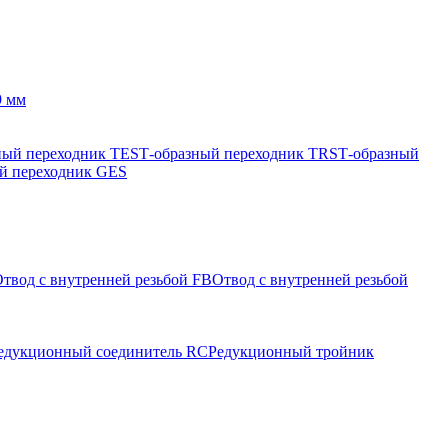
9 мм
ный переходник TES
Т-образный переходник TRS
Т-образный
й переходник GES
твод с внутренней резьбой FB
Отвод с внутренней резьбой
едукционный соединитель RC
Редукционный тройник