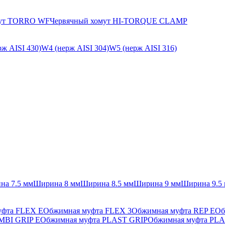
мут TORRO WF
Червячный хомут HI-TORQUE CLAMP
ж AISI 430)
W4 (нерж AISI 304)
W5 (нерж AISI 316)
на 7.5 мм
Ширина 8 мм
Ширина 8.5 мм
Ширина 9 мм
Ширина 9.5
уфта FLEX E
Обжимная муфта FLEX 3
Обжимная муфта REP E
Об
MBI GRIP E
Обжимная муфта PLAST GRIP
Обжимная муфта PLA