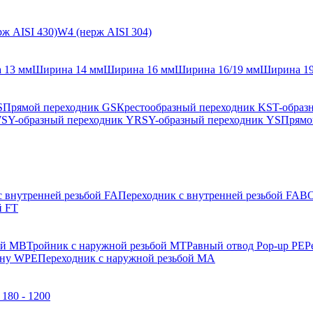
ж AISI 430)
W4 (нерж AISI 304)
 13 мм
Ширина 14 мм
Ширина 16 мм
Ширина 16/19 мм
Ширина 1
S
Прямой переходник GS
Крестообразный переходник KS
T-образ
WS
Y-образный переходник YRS
Y-образный переходник YS
Прямо
с внутренней резьбой FA
Переходник с внутренней резьбой FAB
О
й FT
ой MB
Тройник с наружной резьбой MT
Равный отвод Pop-up PE
Р
ену WPE
Переходник с наружной резьбой MA
180 - 1200