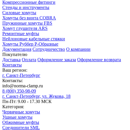
Компрессионные фитинги
Стенды и инструменты
Силовые хомуты
Хомуты без винта COBRA
Пружинные хомуты FBS
Хомут глушителя ARS
Ремонтные муфты
Нейлоновые кабельные стяжки
Хомуты Руббер Р-Образные
Документация
Сотрудничество
О компании
Покупателю
Доставка
Оплата
Оформление заказа
Оформление возврата
Контакты
Ваш регион:
г. Санкт-Петербург
Контакты:
info@norma-clamp.ru
8 (800) 350-98-09
г. Санкт-Петербург, ул. Жукова, 18
Пн-Пт: 9.00 - 17.30 МСК
Категория:
Червячные хомуты
Ушные хомуты
Обжимные муфты
Соединители SML