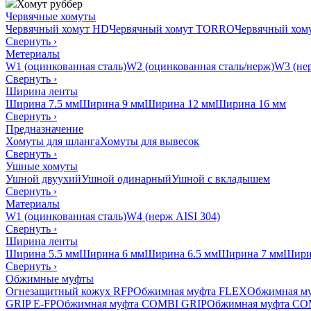
Хомут руббер
Червячные хомуты
Червячный хомут HD
Червячный хомут TORRO
Червячный хо
Свернуть
›
Метериалы
W1 (оцинкованная сталь)
W2 (оцинкованная сталь/нерж)
W3 (нер
Свернуть
›
Ширина ленты
Ширина 7.5 мм
Ширина 9 мм
Ширина 12 мм
Ширина 16 мм
Свернуть
›
Предназначение
Хомуты для шланга
Хомуты для вывесок
Свернуть
›
Ушные хомуты
Ушной двуухий
Ушной одинарный
Ушной с вкладышем
Свернуть
›
Материалы
W1 (оцинкованная сталь)
W4 (нерж AISI 304)
Свернуть
›
Ширина ленты
Ширина 5.5 мм
Ширина 6 мм
Ширина 6.5 мм
Ширина 7 мм
Шири
Свернуть
›
Обжимные муфты
Огнезащитный кожух RFP
Обжимная муфта FLEX
Обжимная м
GRIP E-FP
Обжимная муфта COMBI GRIP
Обжимная муфта CO