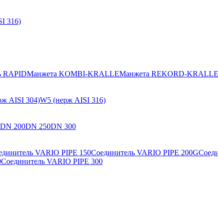
I 316)
ь RAPID
Манжета KOMBI-KRALLE
Манжета REKORD-KRALL
ж AISI 304)
W5 (нерж AISI 316)
DN 200
DN 250
DN 300
единитель VARIO PIPE 150
Соединитель VARIO PIPE 200G
Соед
0
Соединитель VARIO PIPE 300