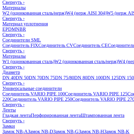
Свернуть
›
Материалы
W2 (оцинкованная сталь/нерж)
W4 (нерж AISI 304)
W5 (нерж AIS
Свернуть
›
Материал уплотнения
EPDM
NBR
Свернуть
›
Соединители SML
Соединитель FIX
Соединитель CV
Соединитель CE
Соединител
Свернуть
›
Материалы
W1 (оцинкованная сталь)
W2 (оцинкованная сталь/нерж)
W4 (нер
Свернуть
›
Диаметр
DN 40
DN 50
DN 70
DN 75
DN 75/80
DN 80
DN 100
DN 125
DN 150
Свернуть
›
Универсальные соединители
Соединитель VARIO PIPE 100
Соединитель VARIO PIPE 125
Со
220
Соединитель VARIO PIPE 250
Соединитель VARIO PIPE 27
Свернуть
›
Ленты
Гладкая лента
Перфорированная лента
Штампованная лента
Свернуть
›
Замки
Замок NB-A
Замок NB-D
Замок NB-G
Замок NB-H
Замок NB-K