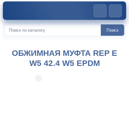
Главная
>
Обжимные муфты
>
Обжимная муфта REP E W5
Поиск
Искать:
42.4 W5 EPDM
ОБЖИМНАЯ МУФТА REP E
W5 42.4 W5 EPDM