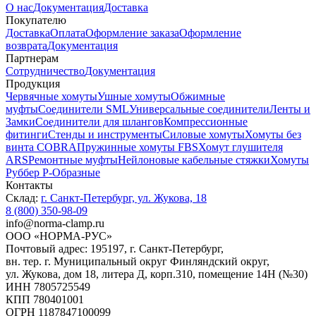
О нас
Документация
Доставка
Покупателю
Доставка
Оплата
Оформление заказа
Оформление
возврата
Документация
Партнерам
Сотрудничество
Документация
Продукция
Червячные хомуты
Ушные хомуты
Обжимные
муфты
Соединители SML
Универсальные соединители
Ленты и
Замки
Соединители для шлангов
Компрессионные
фитинги
Стенды и инструменты
Силовые хомуты
Хомуты без
винта COBRA
Пружинные хомуты FBS
Хомут глушителя
ARS
Ремонтные муфты
Нейлоновые кабельные стяжки
Хомуты
Руббер Р-Образные
Контакты
Склад:
г. Санкт-Петербург, ул. Жукова, 18
8 (800) 350-98-09
info@norma-clamp.ru
ООО «НОРМА-РУС»
Почтовый адрес: 195197, г. Санкт-Петербург,
вн. тер. г. Муниципальный округ Финляндский округ,
ул. Жукова, дом 18, литера Д, корп.310, помещение 14Н (№30)
ИНН 7805725549
КПП 780401001
ОГРН 1187847100099