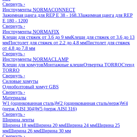
Свернуть
›
Инструменты
NORMACONNECT
Зажимная цанга для REP E 38 - 168.3
Зажимная цанга для REP
E 180 - 1200
Свернуть
›
Инструменты
NORMAFIX
Клещи для стяжек от 3.6 до 9 мм
Клещи для стяжек от 3.6 до 13
мм
Пистолет для стяжек от 2.2 до 4.8 мм
Пистолет для стяжек
от 4.8 до 7.8 мм
Свернуть
›
Инструменты
NORMACLAMP
Клещи для хомутов
Монтажные клещи
Отвертка TORRO
Стенд
TORRO
Свернуть
›
Силовые хомуты
Одноболтовый хомут GBS
Свернуть
›
Материалы
W1 (оцинкованная сталь)
W2 (оцинкованная сталь/нерж)
W4
(нерж AISI 304)
W5 (нерж AISI 316)
Свернуть
›
Ширина ленты
Ширина 18 мм
Ширина 20 мм
Ширина 24 мм
Ширина 25
мм
Ширина 26 мм
Ширина 30 мм
Свернуть
›