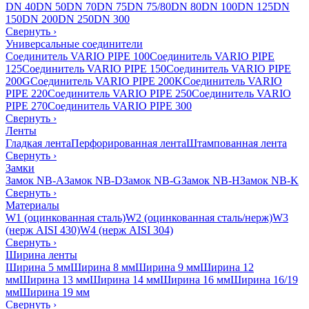
DN 40
DN 50
DN 70
DN 75
DN 75/80
DN 80
DN 100
DN 125
DN
150
DN 200
DN 250
DN 300
Свернуть
›
Универсальные соединители
Соединитель VARIO PIPE 100
Соединитель VARIO PIPE
125
Соединитель VARIO PIPE 150
Соединитель VARIO PIPE
200G
Соединитель VARIO PIPE 200K
Соединитель VARIO
PIPE 220
Соединитель VARIO PIPE 250
Соединитель VARIO
PIPE 270
Соединитель VARIO PIPE 300
Свернуть
›
Ленты
Гладкая лента
Перфорированная лента
Штампованная лента
Свернуть
›
Замки
Замок NB-A
Замок NB-D
Замок NB-G
Замок NB-H
Замок NB-K
Свернуть
›
Материалы
W1 (оцинкованная сталь)
W2 (оцинкованная сталь/нерж)
W3
(нерж AISI 430)
W4 (нерж AISI 304)
Свернуть
›
Ширина ленты
Ширина 5 мм
Ширина 8 мм
Ширина 9 мм
Ширина 12
мм
Ширина 13 мм
Ширина 14 мм
Ширина 16 мм
Ширина 16/19
мм
Ширина 19 мм
Свернуть
›