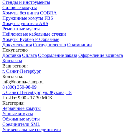
Стенды и инструменты
Силовые хомуты
Хомуты без винта COBRA
Пружинные хомуты FBS
Хомут глушителя ARS
Ремонтные муфты
Нейлоновые кабельные стяжки
Хомуты Руббер Р-Образные
Документация
Сотрудничество
О компании
Покупателю
Доставка
Оплата
Оформление заказа
Оформление возврата
Контакты
Ваш регион:
г. Санкт-Петербург
Контакты:
info@norma-clamp.ru
8 (800) 350-98-09
г. Санкт-Петербург, ул. Жукова, 18
Пн-Пт: 9.00 - 17.30 МСК
Категория:
Червячные хомуты
Ушные хомуты
Обжимные муфты
Соединители SML
Универсальные соединители