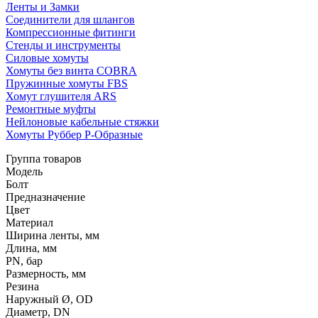
Ленты и Замки
Соединители для шлангов
Компрессионные фитинги
Стенды и инструменты
Силовые хомуты
Хомуты без винта COBRA
Пружинные хомуты FBS
Хомут глушителя ARS
Ремонтные муфты
Нейлоновые кабельные стяжки
Хомуты Руббер Р-Образные
Группа товаров
Модель
Болт
Предназначение
Цвет
Материал
Ширина ленты, мм
Длина, мм
PN, бар
Размерность, мм
Резина
Наружный Ø, OD
Диаметр, DN