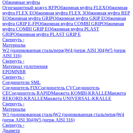
Обжимные муфты
Огнезащитный кожух RFP
Обжимная муфта FLEX
Обжимная
муфта FLEX E
Обжимная муфта FLEX 3
Обжимная муфта REP
E
Обжимная муфта GRIP
Обжимная муфта GRIP E
Обжимная
муфта GRIP E-FP
Обжимная муфта COMBI GRIP
Обжимная
муфта COMBI GRIP E
Обжимная муфта PLAST
GRIP
Обжимная муфта PLAST GRIP E
Свернуть
›
Материалы
W2 (оцинкованная сталь/нерж)
W4 (нерж AISI 304)
W5 (нерж
AISI 316)
Свернуть
›
Материал уплотнения
EPDM
NBR
Свернуть
›
Соединители SML
Соединитель FIX
Соединитель CV
Соединитель
CE
Соединитель RAPID
Манжета KOMBI-KRALLE
Манжета
REKORD-KRALLE
Манжета UNIVERSAL-KRALLE
Свернуть
›
Материалы
W1 (оцинкованная сталь)
W2 (оцинкованная сталь/нерж)
W4
(нерж AISI 304)
W5 (нерж AISI 316)
Свернуть
›
Диаметр