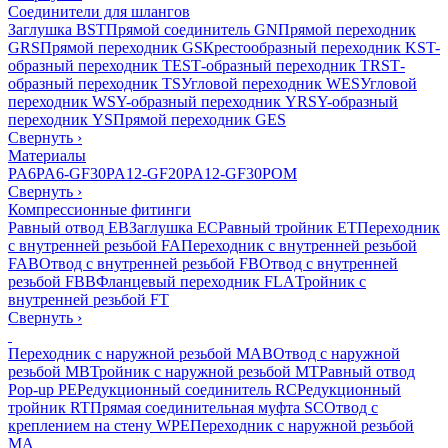
Соединители для шлангов
Заглушка BST
Прямой соединитель GN
Прямой переходник
GRS
Прямой переходник GS
Крестообразный переходник KS
T-
образный переходник TES
Т-образный переходник TRS
Т-
образный переходник TS
Угловой переходник WES
Угловой
переходник WS
Y-образный переходник YRS
Y-образный
переходник YS
Прямой переходник GES
Свернуть
›
Материалы
PA6
PA6-GF30
PA12-GF20
PA12-GF30
POM
Свернуть
›
Компрессионные фитинги
Равный отвод EB
Заглушка EC
Равный тройник ET
Переходник
с внутренней резьбой FA
Переходник с внутренней резьбой
FAB
Отвод с внутренней резьбой FB
Отвод с внутренней
резьбой FBB
Фланцевый переходник FLA
Тройник с
внутренней резьбой FT
Свернуть
›
Переходник с наружной резьбой MAB
Отвод с наружной
резьбой MB
Тройник с наружной резьбой MT
Равный отвод
Pop-up PE
Редукционный соединитель RC
Редукционный
тройник RT
Прямая соединительная муфта SC
Отвод с
креплением на стену WPE
Переходник с наружной резьбой
MA