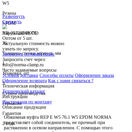
W5
Резина
Развернуть
Свернуть
EPDM
NR-05729360076
Наружный Ø, OD
Оптом от 5 шт.
76
Актуальную стоимость можно
узнать по запросу.
Толщина стенки корпуса, мм
Запросить оптовый прайс
Запросить счет через:
1
info@norma-clamp.ru
Часто задаваемые вопросы
Упаковка, шт
Условия доставки
Способы оплаты
Оформление заказа
Оформление возврата
Как с нами связаться ?
5
Техническая информация
Технический каталог
Страна производства
Инструкции
Инструкция по монтажу
Германия
Описание продукции
Гарантия
Обжимная муфта REP E W5 76.1 W5 EPDM NORMA
представляет собой соединитель, не прочный при
2 года
растяжении в осевом направлении. С помощью этого