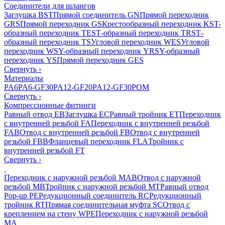
Соединители для шлангов
Заглушка BST
Прямой соединитель GN
Прямой переходник
GRS
Прямой переходник GS
Крестообразный переходник KS
T-
образный переходник TES
Т-образный переходник TRS
Т-
образный переходник TS
Угловой переходник WES
Угловой
переходник WS
Y-образный переходник YRS
Y-образный
переходник YS
Прямой переходник GES
Свернуть
›
Материалы
PA6
PA6-GF30
PA12-GF20
PA12-GF30
POM
Свернуть
›
Компрессионные фитинги
Равный отвод EB
Заглушка EC
Равный тройник ET
Переходник
с внутренней резьбой FA
Переходник с внутренней резьбой
FAB
Отвод с внутренней резьбой FB
Отвод с внутренней
резьбой FBB
Фланцевый переходник FLA
Тройник с
внутренней резьбой FT
Свернуть
›
Переходник с наружной резьбой MAB
Отвод с наружной
резьбой MB
Тройник с наружной резьбой MT
Равный отвод
Pop-up PE
Редукционный соединитель RC
Редукционный
тройник RT
Прямая соединительная муфта SC
Отвод с
креплением на стену WPE
Переходник с наружной резьбой
MA