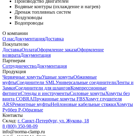
Производство двигателей
Водяные контуры (охлаждение и нагрев)
Дренаж топливных систем
Воздуховоды
Водопроводы
О компании
О нас
Документация
Доставка
Покупателю
Доставка
Оплата
Оформление заказа
Оформление
возврата
Документация
Партнерам
Сотрудничество
Документация
Продукция
Червячные хомуты
Ушные хомуты
Обжимные
муфты
Соединители SML
Универсальные соединители
Ленты и
Замки
Соединители для шлангов
Компрессионные
фитинги
Стенды и инструменты
Силовые хомуты
Хомуты без
винта COBRA
Пружинные хомуты FBS
Хомут глушителя
ARS
Ремонтные муфты
Нейлоновые кабельные стяжки
Хомуты
Руббер Р-Образные
Контакты
Склад:
г. Санкт-Петербург, ул. Жукова, 18
8 (800) 350-98-09
info@norma-clamp.ru