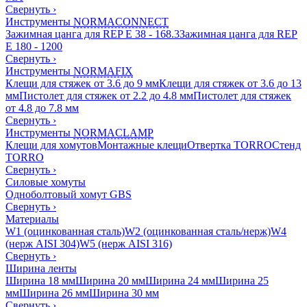
Свернуть
›
Инструменты
NORMACONNECT
Зажимная цанга для REP E 38 - 168.3
Зажимная цанга для REP
E 180 - 1200
Свернуть
›
Инструменты
NORMAFIX
Клещи для стяжек от 3.6 до 9 мм
Клещи для стяжек от 3.6 до 13
мм
Пистолет для стяжек от 2.2 до 4.8 мм
Пистолет для стяжек
от 4.8 до 7.8 мм
Свернуть
›
Инструменты
NORMACLAMP
Клещи для хомутов
Монтажные клещи
Отвертка TORRO
Стенд
TORRO
Свернуть
›
Силовые хомуты
Одноболтовый хомут GBS
Свернуть
›
Материалы
W1 (оцинкованная сталь)
W2 (оцинкованная сталь/нерж)
W4
(нерж AISI 304)
W5 (нерж AISI 316)
Свернуть
›
Ширина ленты
Ширина 18 мм
Ширина 20 мм
Ширина 24 мм
Ширина 25
мм
Ширина 26 мм
Ширина 30 мм
Свернуть
›