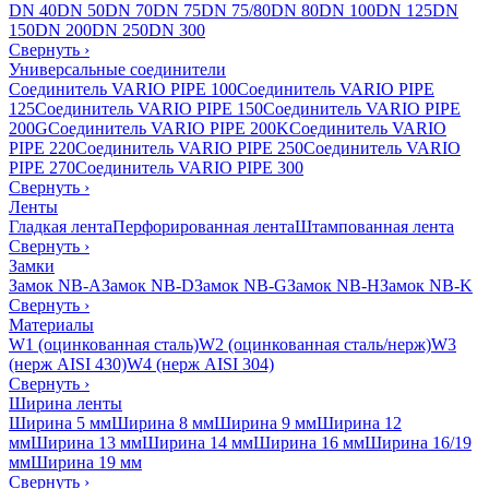
DN 40
DN 50
DN 70
DN 75
DN 75/80
DN 80
DN 100
DN 125
DN
150
DN 200
DN 250
DN 300
Свернуть
›
Универсальные соединители
Соединитель VARIO PIPE 100
Соединитель VARIO PIPE
125
Соединитель VARIO PIPE 150
Соединитель VARIO PIPE
200G
Соединитель VARIO PIPE 200K
Соединитель VARIO
PIPE 220
Соединитель VARIO PIPE 250
Соединитель VARIO
PIPE 270
Соединитель VARIO PIPE 300
Свернуть
›
Ленты
Гладкая лента
Перфорированная лента
Штампованная лента
Свернуть
›
Замки
Замок NB-A
Замок NB-D
Замок NB-G
Замок NB-H
Замок NB-K
Свернуть
›
Материалы
W1 (оцинкованная сталь)
W2 (оцинкованная сталь/нерж)
W3
(нерж AISI 430)
W4 (нерж AISI 304)
Свернуть
›
Ширина ленты
Ширина 5 мм
Ширина 8 мм
Ширина 9 мм
Ширина 12
мм
Ширина 13 мм
Ширина 14 мм
Ширина 16 мм
Ширина 16/19
мм
Ширина 19 мм
Свернуть
›