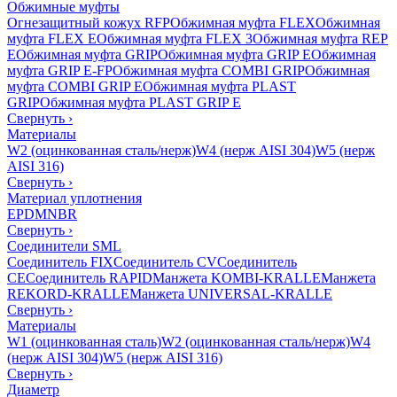
Обжимные муфты
Огнезащитный кожух RFP
Обжимная муфта FLEX
Обжимная
муфта FLEX E
Обжимная муфта FLEX 3
Обжимная муфта REP
E
Обжимная муфта GRIP
Обжимная муфта GRIP E
Обжимная
муфта GRIP E-FP
Обжимная муфта COMBI GRIP
Обжимная
муфта COMBI GRIP E
Обжимная муфта PLAST
GRIP
Обжимная муфта PLAST GRIP E
Свернуть
›
Материалы
W2 (оцинкованная сталь/нерж)
W4 (нерж AISI 304)
W5 (нерж
AISI 316)
Свернуть
›
Материал уплотнения
EPDM
NBR
Свернуть
›
Соединители SML
Соединитель FIX
Соединитель CV
Соединитель
CE
Соединитель RAPID
Манжета KOMBI-KRALLE
Манжета
REKORD-KRALLE
Манжета UNIVERSAL-KRALLE
Свернуть
›
Материалы
W1 (оцинкованная сталь)
W2 (оцинкованная сталь/нерж)
W4
(нерж AISI 304)
W5 (нерж AISI 316)
Свернуть
›
Диаметр