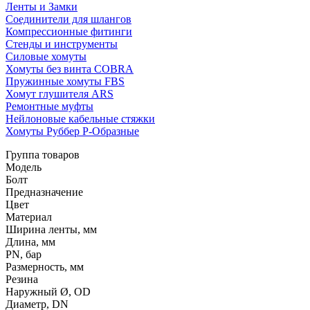
Ленты и Замки
Соединители для шлангов
Компрессионные фитинги
Стенды и инструменты
Силовые хомуты
Хомуты без винта COBRA
Пружинные хомуты FBS
Хомут глушителя ARS
Ремонтные муфты
Нейлоновые кабельные стяжки
Хомуты Руббер Р-Образные
Группа товаров
Модель
Болт
Предназначение
Цвет
Материал
Ширина ленты, мм
Длина, мм
PN, бар
Размерность, мм
Резина
Наружный Ø, OD
Диаметр, DN