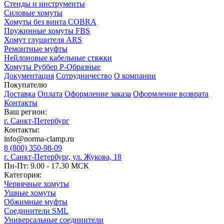
Стенды и инструменты
Силовые хомуты
Хомуты без винта COBRA
Пружинные хомуты FBS
Хомут глушителя ARS
Ремонтные муфты
Нейлоновые кабельные стяжки
Хомуты Руббер Р-Образные
Документация
Сотрудничество
О компании
Покупателю
Доставка
Оплата
Оформление заказа
Оформление возврата
Контакты
Ваш регион:
г. Санкт-Петербург
Контакты:
info@norma-clamp.ru
8 (800) 350-98-09
г. Санкт-Петербург, ул. Жукова, 18
Пн-Пт: 9.00 - 17.30 МСК
Категория:
Червячные хомуты
Ушные хомуты
Обжимные муфты
Соединители SML
Универсальные соединители