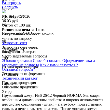
Развернуть
Свернуть
C 75 S
NR-01128024026
Диаметр, DN
36.03 руб
26
Оптом от 100 шт.
Розничная цена за 1 шт.
Наружный Ø, OD
Актуальную стоимость можно
узнать по запросу.
28
Запросить счет
Запросить счет через:
Упаковка, шт
info@norma-clamp.ru
Часто задаваемые вопросы
100
Условия доставки
Способы оплаты
Оформление заказа
Оформление возврата
Как с нами связаться ?
Страна производства
Остались вопросы?
Техническая информация
Германия
Технический каталог
Похожая продукция
Гарантия
Описание продукции
2 года
Пружинный хомут FBS 26/12 Черный NORMA благодаря
особенным динамическим свойствам широко используются
для систем соединения «шланг – патрубок», подвергаемых
сильным перепадам температуры. После монтажа хомут