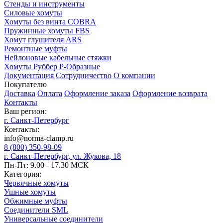
Стенды и инструменты
Силовые хомуты
Хомуты без винта COBRA
Пружинные хомуты FBS
Хомут глушителя ARS
Ремонтные муфты
Нейлоновые кабельные стяжки
Хомуты Руббер Р-Образные
Документация
Сотрудничество
О компании
Покупателю
Доставка
Оплата
Оформление заказа
Оформление возврата
Контакты
Ваш регион:
г. Санкт-Петербург
Контакты:
info@norma-clamp.ru
8 (800) 350-98-09
г. Санкт-Петербург, ул. Жукова, 18
Пн-Пт: 9.00 - 17.30 МСК
Категория:
Червячные хомуты
Ушные хомуты
Обжимные муфты
Соединители SML
Универсальные соединители