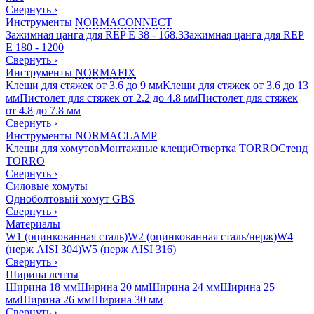
Свернуть
›
Инструменты
NORMACONNECT
Зажимная цанга для REP E 38 - 168.3
Зажимная цанга для REP
E 180 - 1200
Свернуть
›
Инструменты
NORMAFIX
Клещи для стяжек от 3.6 до 9 мм
Клещи для стяжек от 3.6 до 13
мм
Пистолет для стяжек от 2.2 до 4.8 мм
Пистолет для стяжек
от 4.8 до 7.8 мм
Свернуть
›
Инструменты
NORMACLAMP
Клещи для хомутов
Монтажные клещи
Отвертка TORRO
Стенд
TORRO
Свернуть
›
Силовые хомуты
Одноболтовый хомут GBS
Свернуть
›
Материалы
W1 (оцинкованная сталь)
W2 (оцинкованная сталь/нерж)
W4
(нерж AISI 304)
W5 (нерж AISI 316)
Свернуть
›
Ширина ленты
Ширина 18 мм
Ширина 20 мм
Ширина 24 мм
Ширина 25
мм
Ширина 26 мм
Ширина 30 мм
Свернуть
›