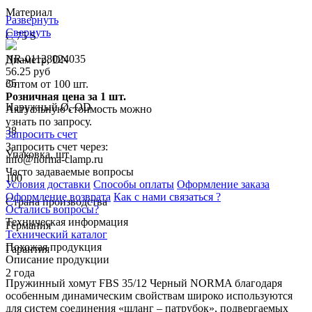
Материал
Развернуть
Свернуть
C 75 S
NR-01128024035
Диаметр, DN
56.25 руб
35
Оптом от 100 шт.
Розничная цена за 1 шт.
Наружный Ø, OD
Актуальную стоимость можно
узнать по запросу.
38
Запросить счет
Запросить счет через:
Упаковка, шт
info@norma-clamp.ru
Часто задаваемые вопросы
100
Условия доставки
Способы оплаты
Оформление заказа
Оформление возврата
Как с нами связаться ?
Страна производства
Остались вопросы?
Техническая информация
Германия
Технический каталог
Похожая продукция
Гарантия
Описание продукции
2 года
Пружинный хомут FBS 35/12 Черный NORMA благодаря
особенным динамическим свойствам широко используются
для систем соединения «шланг – патрубок», подвергаемых