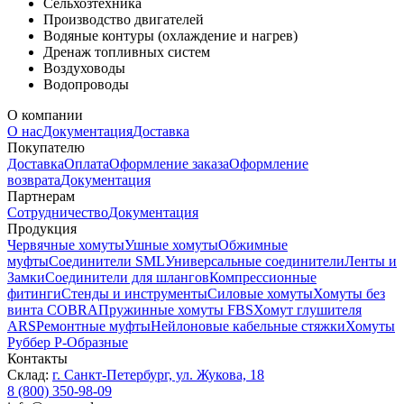
Сельхозтехника
Производство двигателей
Водяные контуры (охлаждение и нагрев)
Дренаж топливных систем
Воздуховоды
Водопроводы
О компании
О нас
Документация
Доставка
Покупателю
Доставка
Оплата
Оформление заказа
Оформление
возврата
Документация
Партнерам
Сотрудничество
Документация
Продукция
Червячные хомуты
Ушные хомуты
Обжимные
муфты
Соединители SML
Универсальные соединители
Ленты и
Замки
Соединители для шлангов
Компрессионные
фитинги
Стенды и инструменты
Силовые хомуты
Хомуты без
винта COBRA
Пружинные хомуты FBS
Хомут глушителя
ARS
Ремонтные муфты
Нейлоновые кабельные стяжки
Хомуты
Руббер Р-Образные
Контакты
Склад:
г. Санкт-Петербург, ул. Жукова, 18
8 (800) 350-98-09