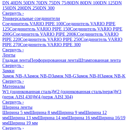
DN 40
DN 50
DN 70
DN 75
DN 75/80
DN 80
DN 100
DN 125
DN
150
DN 200
DN 250
DN 300
Свернуть
›
Универсальные соединители
Соединитель VARIO PIPE 100
Соединитель VARIO PIPE
125
Соединитель VARIO PIPE 150
Соединитель VARIO PIPE
200G
Соединитель VARIO PIPE 200K
Соединитель VARIO
PIPE 220
Соединитель VARIO PIPE 250
Соединитель VARIO
PIPE 270
Соединитель VARIO PIPE 300
Свернуть
›
Ленты
Гладкая лента
Перфорированная лента
Штампованная лента
Свернуть
›
Замки
Замок NB-A
Замок NB-D
Замок NB-G
Замок NB-H
Замок NB-K
Свернуть
›
Материалы
W1 (оцинкованная сталь)
W2 (оцинкованная сталь/нерж)
W3
(нерж AISI 430)
W4 (нерж AISI 304)
Свернуть
›
Ширина ленты
Ширина 5 мм
Ширина 8 мм
Ширина 9 мм
Ширина 12
мм
Ширина 13 мм
Ширина 14 мм
Ширина 16 мм
Ширина 16/19
мм
Ширина 19 мм
Свернуть
›