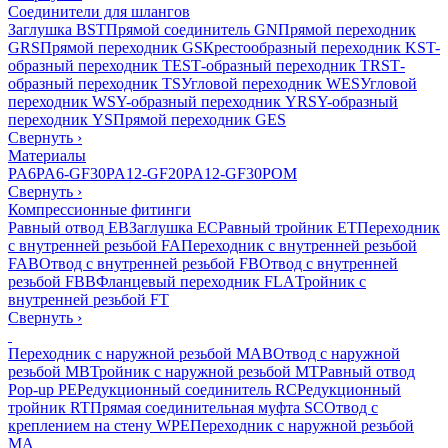
Соединители для шлангов
Заглушка BST
Прямой соединитель GN
Прямой переходник
GRS
Прямой переходник GS
Крестообразный переходник KS
T-
образный переходник TES
Т-образный переходник TRS
Т-
образный переходник TS
Угловой переходник WES
Угловой
переходник WS
Y-образный переходник YRS
Y-образный
переходник YS
Прямой переходник GES
Свернуть
›
Материалы
PA6
PA6-GF30
PA12-GF20
PA12-GF30
POM
Свернуть
›
Компрессионные фитинги
Равный отвод EB
Заглушка EC
Равный тройник ET
Переходник
с внутренней резьбой FA
Переходник с внутренней резьбой
FAB
Отвод с внутренней резьбой FB
Отвод с внутренней
резьбой FBB
Фланцевый переходник FLA
Тройник с
внутренней резьбой FT
Свернуть
›
Переходник с наружной резьбой MAB
Отвод с наружной
резьбой MB
Тройник с наружной резьбой MT
Равный отвод
Pop-up PE
Редукционный соединитель RC
Редукционный
тройник RT
Прямая соединительная муфта SC
Отвод с
креплением на стену WPE
Переходник с наружной резьбой
MA