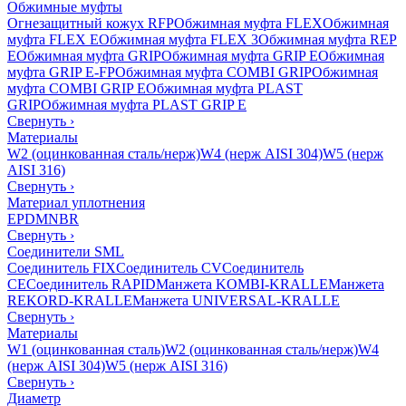
Обжимные муфты
Огнезащитный кожух RFP
Обжимная муфта FLEX
Обжимная
муфта FLEX E
Обжимная муфта FLEX 3
Обжимная муфта REP
E
Обжимная муфта GRIP
Обжимная муфта GRIP E
Обжимная
муфта GRIP E-FP
Обжимная муфта COMBI GRIP
Обжимная
муфта COMBI GRIP E
Обжимная муфта PLAST
GRIP
Обжимная муфта PLAST GRIP E
Свернуть
›
Материалы
W2 (оцинкованная сталь/нерж)
W4 (нерж AISI 304)
W5 (нерж
AISI 316)
Свернуть
›
Материал уплотнения
EPDM
NBR
Свернуть
›
Соединители SML
Соединитель FIX
Соединитель CV
Соединитель
CE
Соединитель RAPID
Манжета KOMBI-KRALLE
Манжета
REKORD-KRALLE
Манжета UNIVERSAL-KRALLE
Свернуть
›
Материалы
W1 (оцинкованная сталь)
W2 (оцинкованная сталь/нерж)
W4
(нерж AISI 304)
W5 (нерж AISI 316)
Свернуть
›
Диаметр