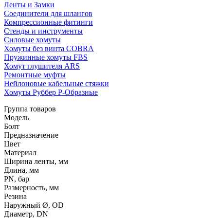
Ленты и Замки
Соединители для шлангов
Компрессионные фитинги
Стенды и инструменты
Силовые хомуты
Хомуты без винта COBRA
Пружинные хомуты FBS
Хомут глушителя ARS
Ремонтные муфты
Нейлоновые кабельные стяжки
Хомуты Руббер Р-Образные
Группа товаров
Модель
Болт
Предназначение
Цвет
Материал
Ширина ленты, мм
Длина, мм
PN, бар
Размерность, мм
Резина
Наружный Ø, OD
Диаметр, DN