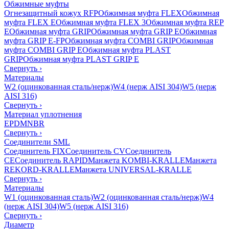
Обжимные муфты
Огнезащитный кожух RFP
Обжимная муфта FLEX
Обжимная
муфта FLEX E
Обжимная муфта FLEX 3
Обжимная муфта REP
E
Обжимная муфта GRIP
Обжимная муфта GRIP E
Обжимная
муфта GRIP E-FP
Обжимная муфта COMBI GRIP
Обжимная
муфта COMBI GRIP E
Обжимная муфта PLAST
GRIP
Обжимная муфта PLAST GRIP E
Свернуть
›
Материалы
W2 (оцинкованная сталь/нерж)
W4 (нерж AISI 304)
W5 (нерж
AISI 316)
Свернуть
›
Материал уплотнения
EPDM
NBR
Свернуть
›
Соединители SML
Соединитель FIX
Соединитель CV
Соединитель
CE
Соединитель RAPID
Манжета KOMBI-KRALLE
Манжета
REKORD-KRALLE
Манжета UNIVERSAL-KRALLE
Свернуть
›
Материалы
W1 (оцинкованная сталь)
W2 (оцинкованная сталь/нерж)
W4
(нерж AISI 304)
W5 (нерж AISI 316)
Свернуть
›
Диаметр