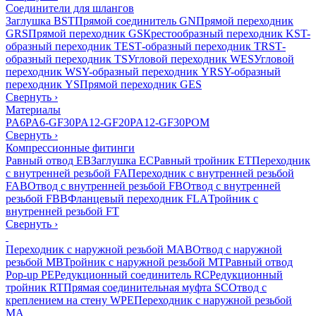
Соединители для шлангов
Заглушка BST
Прямой соединитель GN
Прямой переходник
GRS
Прямой переходник GS
Крестообразный переходник KS
T-
образный переходник TES
Т-образный переходник TRS
Т-
образный переходник TS
Угловой переходник WES
Угловой
переходник WS
Y-образный переходник YRS
Y-образный
переходник YS
Прямой переходник GES
Свернуть
›
Материалы
PA6
PA6-GF30
PA12-GF20
PA12-GF30
POM
Свернуть
›
Компрессионные фитинги
Равный отвод EB
Заглушка EC
Равный тройник ET
Переходник
с внутренней резьбой FA
Переходник с внутренней резьбой
FAB
Отвод с внутренней резьбой FB
Отвод с внутренней
резьбой FBB
Фланцевый переходник FLA
Тройник с
внутренней резьбой FT
Свернуть
›
Переходник с наружной резьбой MAB
Отвод с наружной
резьбой MB
Тройник с наружной резьбой MT
Равный отвод
Pop-up PE
Редукционный соединитель RC
Редукционный
тройник RT
Прямая соединительная муфта SC
Отвод с
креплением на стену WPE
Переходник с наружной резьбой
MA