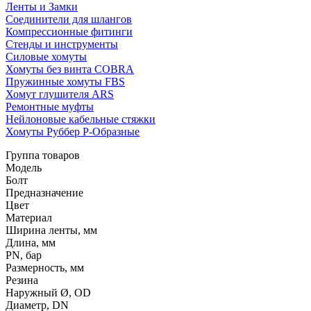
Ленты и Замки
Соединители для шлангов
Компрессионные фитинги
Стенды и инструменты
Силовые хомуты
Хомуты без винта COBRA
Пружинные хомуты FBS
Хомут глушителя ARS
Ремонтные муфты
Нейлоновые кабельные стяжки
Хомуты Руббер Р-Образные
Группа товаров
Модель
Болт
Предназначение
Цвет
Материал
Ширина ленты, мм
Длина, мм
PN, бар
Размерность, мм
Резина
Наружный Ø, OD
Диаметр, DN