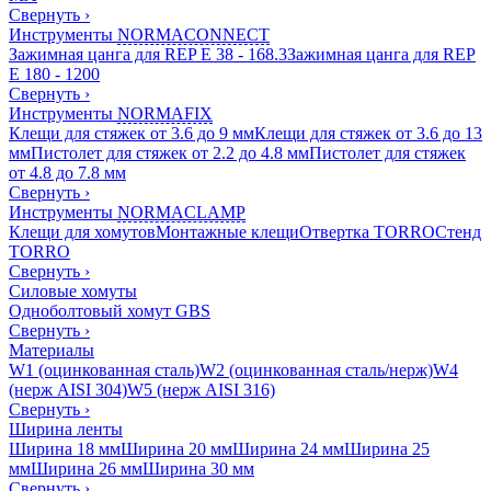
Свернуть
›
Инструменты
NORMACONNECT
Зажимная цанга для REP E 38 - 168.3
Зажимная цанга для REP
E 180 - 1200
Свернуть
›
Инструменты
NORMAFIX
Клещи для стяжек от 3.6 до 9 мм
Клещи для стяжек от 3.6 до 13
мм
Пистолет для стяжек от 2.2 до 4.8 мм
Пистолет для стяжек
от 4.8 до 7.8 мм
Свернуть
›
Инструменты
NORMACLAMP
Клещи для хомутов
Монтажные клещи
Отвертка TORRO
Стенд
TORRO
Свернуть
›
Силовые хомуты
Одноболтовый хомут GBS
Свернуть
›
Материалы
W1 (оцинкованная сталь)
W2 (оцинкованная сталь/нерж)
W4
(нерж AISI 304)
W5 (нерж AISI 316)
Свернуть
›
Ширина ленты
Ширина 18 мм
Ширина 20 мм
Ширина 24 мм
Ширина 25
мм
Ширина 26 мм
Ширина 30 мм
Свернуть
›