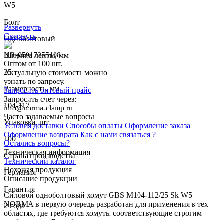
W5
Болт
Развернуть
Свернуть
Одноболтовый
NR-05917255108
Ширина ленты, мм
Оптом от 100 шт.
25
Актуальную стоимость можно
узнать по запросу.
Размерность, мм
Запросить оптовый прайс
Запросить счет через:
104-112
info@norma-clamp.ru
Часто задаваемые вопросы
Упаковка, шт
Условия доставки
Способы оплаты
Оформление заказа
Оформление возврата
Как с нами связаться ?
100
Остались вопросы?
Техническая информация
Страна производства
Технический каталог
Похожая продукция
Германия
Описание продукции
Гарантия
Силовой одноболтовый хомут GBS M104-112/25 Sk W5
NORMA в первую очередь разработан для применения в тех
2 года
областях, где требуются хомуты соответствующие строгим