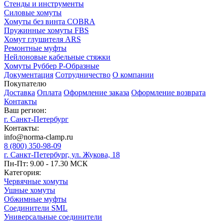
Стенды и инструменты
Силовые хомуты
Хомуты без винта COBRA
Пружинные хомуты FBS
Хомут глушителя ARS
Ремонтные муфты
Нейлоновые кабельные стяжки
Хомуты Руббер Р-Образные
Документация
Сотрудничество
О компании
Покупателю
Доставка
Оплата
Оформление заказа
Оформление возврата
Контакты
Ваш регион:
г. Санкт-Петербург
Контакты:
info@norma-clamp.ru
8 (800) 350-98-09
г. Санкт-Петербург, ул. Жукова, 18
Пн-Пт: 9.00 - 17.30 МСК
Категория:
Червячные хомуты
Ушные хомуты
Обжимные муфты
Соединители SML
Универсальные соединители