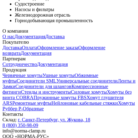
Судостроение
Насосы и фильтры
Железнодорожная отрасль
Горнодобывающая промышленность
О компании
О нас
Документация
Доставка
Покупателю
Доставка
Оплата
Оформление заказа
Оформление
возврата
Документация
Партнерам
Сотрудничество
Документация
Продукция
Червячные хомуты
Ушные хомуты
Обжимные
муфты
Соединители SML
Универсальные соединители
Ленты и
Замки
Соединители для шлангов
Компрессионные
фитинги
Стенды и инструменты
Силовые хомуты
Хомуты без
винта COBRA
Пружинные хомуты FBS
Хомут глушителя
ARS
Ремонтные муфты
Нейлоновые кабельные стяжки
Хомуты
Руббер Р-Образные
Контакты
Склад:
г. Санкт-Петербург, ул. Жукова, 18
8 (800) 350-98-09
info@norma-clamp.ru
ООО «НОРМА-РУС»