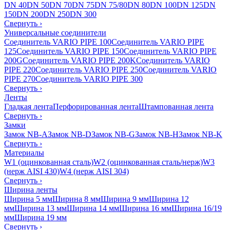
DN 40
DN 50
DN 70
DN 75
DN 75/80
DN 80
DN 100
DN 125
DN
150
DN 200
DN 250
DN 300
Свернуть
›
Универсальные соединители
Соединитель VARIO PIPE 100
Соединитель VARIO PIPE
125
Соединитель VARIO PIPE 150
Соединитель VARIO PIPE
200G
Соединитель VARIO PIPE 200K
Соединитель VARIO
PIPE 220
Соединитель VARIO PIPE 250
Соединитель VARIO
PIPE 270
Соединитель VARIO PIPE 300
Свернуть
›
Ленты
Гладкая лента
Перфорированная лента
Штампованная лента
Свернуть
›
Замки
Замок NB-A
Замок NB-D
Замок NB-G
Замок NB-H
Замок NB-K
Свернуть
›
Материалы
W1 (оцинкованная сталь)
W2 (оцинкованная сталь/нерж)
W3
(нерж AISI 430)
W4 (нерж AISI 304)
Свернуть
›
Ширина ленты
Ширина 5 мм
Ширина 8 мм
Ширина 9 мм
Ширина 12
мм
Ширина 13 мм
Ширина 14 мм
Ширина 16 мм
Ширина 16/19
мм
Ширина 19 мм
Свернуть
›