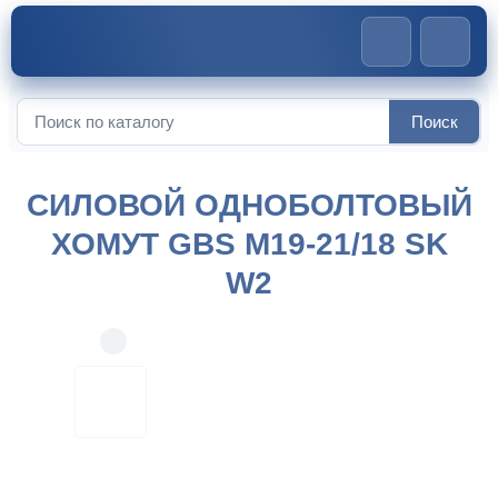
Главная
>
Силовые хомуты
>
Силовой одноболтовый хомут
Поиск
GBS M19-21/18 Sk W2
Искать:
СИЛОВОЙ ОДНОБОЛТОВЫЙ
ХОМУТ GBS M19-21/18 SK
W2