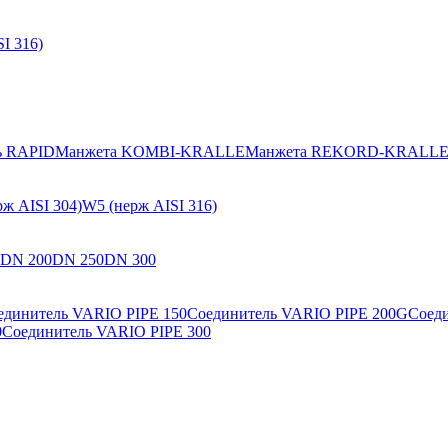
I 316)
ь RAPID
Манжета KOMBI-KRALLE
Манжета REKORD-KRALL
ж AISI 304)
W5 (нерж AISI 316)
DN 200
DN 250
DN 300
единитель VARIO PIPE 150
Соединитель VARIO PIPE 200G
Соед
0
Соединитель VARIO PIPE 300