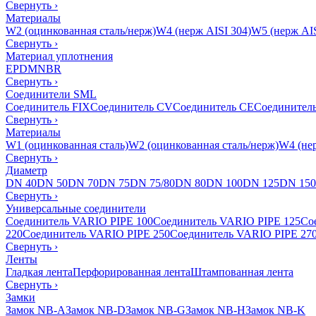
Свернуть
›
Материалы
W2 (оцинкованная сталь/нерж)
W4 (нерж AISI 304)
W5 (нерж AIS
Свернуть
›
Материал уплотнения
EPDM
NBR
Свернуть
›
Соединители SML
Соединитель FIX
Соединитель CV
Соединитель CE
Соединител
Свернуть
›
Материалы
W1 (оцинкованная сталь)
W2 (оцинкованная сталь/нерж)
W4 (нер
Свернуть
›
Диаметр
DN 40
DN 50
DN 70
DN 75
DN 75/80
DN 80
DN 100
DN 125
DN 150
Свернуть
›
Универсальные соединители
Соединитель VARIO PIPE 100
Соединитель VARIO PIPE 125
Со
220
Соединитель VARIO PIPE 250
Соединитель VARIO PIPE 27
Свернуть
›
Ленты
Гладкая лента
Перфорированная лента
Штампованная лента
Свернуть
›
Замки
Замок NB-A
Замок NB-D
Замок NB-G
Замок NB-H
Замок NB-K