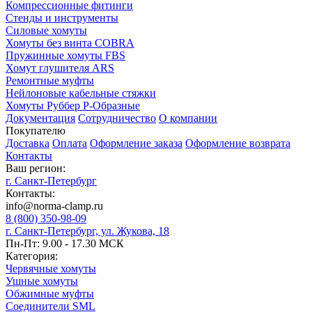
Компрессионные фитинги
Стенды и инструменты
Силовые хомуты
Хомуты без винта COBRA
Пружинные хомуты FBS
Хомут глушителя ARS
Ремонтные муфты
Нейлоновые кабельные стяжки
Хомуты Руббер Р-Образные
Документация
Сотрудничество
О компании
Покупателю
Доставка
Оплата
Оформление заказа
Оформление возврата
Контакты
Ваш регион:
г. Санкт-Петербург
Контакты:
info@norma-clamp.ru
8 (800) 350-98-09
г. Санкт-Петербург, ул. Жукова, 18
Пн-Пт: 9.00 - 17.30 МСК
Категория:
Червячные хомуты
Ушные хомуты
Обжимные муфты
Соединители SML