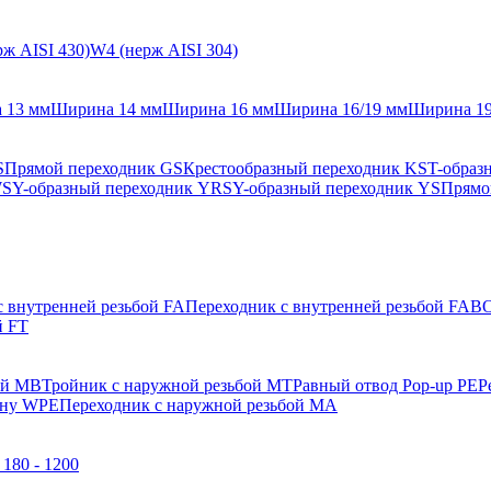
ж AISI 430)
W4 (нерж AISI 304)
 13 мм
Ширина 14 мм
Ширина 16 мм
Ширина 16/19 мм
Ширина 1
S
Прямой переходник GS
Крестообразный переходник KS
T-образ
WS
Y-образный переходник YRS
Y-образный переходник YS
Прямо
с внутренней резьбой FA
Переходник с внутренней резьбой FAB
О
й FT
ой MB
Тройник с наружной резьбой MT
Равный отвод Pop-up PE
Р
ену WPE
Переходник с наружной резьбой MA
180 - 1200