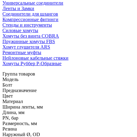
Универсальные соединители
Ленты и Замки
Соединители для шлангов
Компрессионные фитинги
Стенды и инструменты
Силовые хомуты
Хомуты без винта COBRA
Пружинные хомуты FBS
Хомут глушителя ARS
Ремонтные муфты
Нейлоновые кабельные стяжки
Хомуты Руббер Р-Образные
Группа товаров
Модель
Болт
Предназначение
Цвет
Материал
Ширина ленты, мм
Длина, мм
PN, бар
Размерность, мм
Резина
Наружный Ø, OD