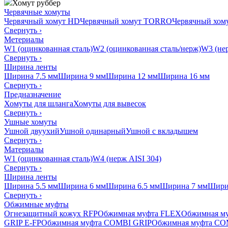
Хомут руббер
Червячные хомуты
Червячный хомут HD
Червячный хомут TORRO
Червячный хо
Свернуть
›
Метериалы
W1 (оцинкованная сталь)
W2 (оцинкованная сталь/нерж)
W3 (нер
Свернуть
›
Ширина ленты
Ширина 7.5 мм
Ширина 9 мм
Ширина 12 мм
Ширина 16 мм
Свернуть
›
Предназначение
Хомуты для шланга
Хомуты для вывесок
Свернуть
›
Ушные хомуты
Ушной двуухий
Ушной одинарный
Ушной с вкладышем
Свернуть
›
Материалы
W1 (оцинкованная сталь)
W4 (нерж AISI 304)
Свернуть
›
Ширина ленты
Ширина 5.5 мм
Ширина 6 мм
Ширина 6.5 мм
Ширина 7 мм
Шири
Свернуть
›
Обжимные муфты
Огнезащитный кожух RFP
Обжимная муфта FLEX
Обжимная м
GRIP E-FP
Обжимная муфта COMBI GRIP
Обжимная муфта CO