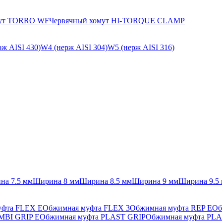
мут TORRO WF
Червячный хомут HI-TORQUE CLAMP
ж AISI 430)
W4 (нерж AISI 304)
W5 (нерж AISI 316)
на 7.5 мм
Ширина 8 мм
Ширина 8.5 мм
Ширина 9 мм
Ширина 9.5
уфта FLEX E
Обжимная муфта FLEX 3
Обжимная муфта REP E
Об
MBI GRIP E
Обжимная муфта PLAST GRIP
Обжимная муфта PLA