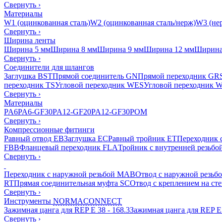
Свернуть
›
Материалы
W1 (оцинкованная сталь)
W2 (оцинкованная сталь/нерж)
W3 (нер
Свернуть
›
Ширина ленты
Ширина 5 мм
Ширина 8 мм
Ширина 9 мм
Ширина 12 мм
Ширина
Свернуть
›
Соединители для шлангов
Заглушка BST
Прямой соединитель GN
Прямой переходник GR
переходник TS
Угловой переходник WES
Угловой переходник 
Свернуть
›
Материалы
PA6
PA6-GF30
PA12-GF20
PA12-GF30
POM
Свернуть
›
Компрессионные фитинги
Равный отвод EB
Заглушка EC
Равный тройник ET
Переходник 
FBB
Фланцевый переходник FLA
Тройник с внутренней резьбо
Свернуть
›
Переходник с наружной резьбой MAB
Отвод с наружной резьб
RT
Прямая соединительная муфта SC
Отвод с креплением на ст
Свернуть
›
Инструменты
NORMACONNECT
Зажимная цанга для REP E 38 - 168.3
Зажимная цанга для REP E 
Свернуть
›