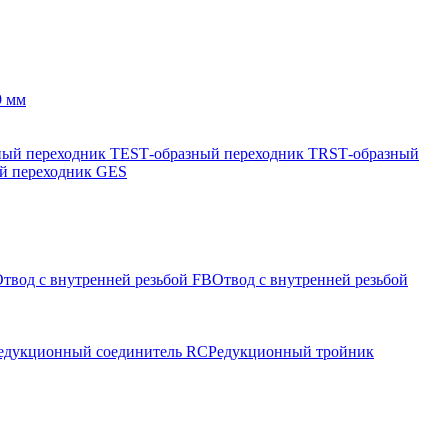
9 мм
ный переходник TES
Т-образный переходник TRS
Т-образный
й переходник GES
твод с внутренней резьбой FB
Отвод с внутренней резьбой
едукционный соединитель RC
Редукционный тройник