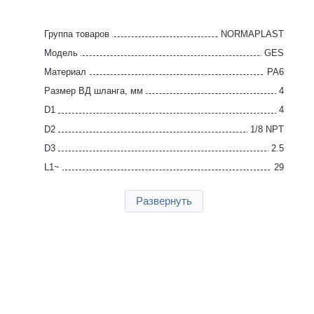
Группа товаров
NORMAPLAST
Модель
GES
Материал
PA6
Размер ВД шланга, мм
4
D1
4
D2
1/8 NPT
D3
2.5
L1~
29
SW
10
Развернуть
Упаковка, шт
100
Страна производства
Германия
Гарантия
2 года