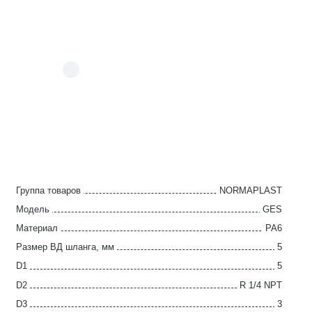
Группа товаров
NORMAPLAST
Модель
GES
Материал
PA6
Размер ВД шланга, мм
5
D1
5
D2
R 1/4 NPT
D3
3