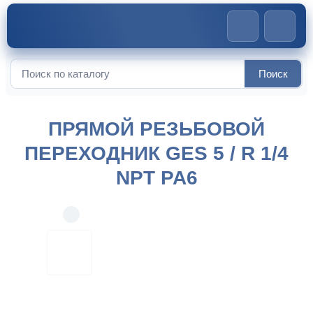
Главная
>
Соединители для шлангов
>
Прямой резьбовой
Поиск
Искать:
переходник GES 5 / R 1/4 NPT PA6
ПРЯМОЙ РЕЗЬБОВОЙ
ПЕРЕХОДНИК GES 5 / R 1/4
NPT PA6