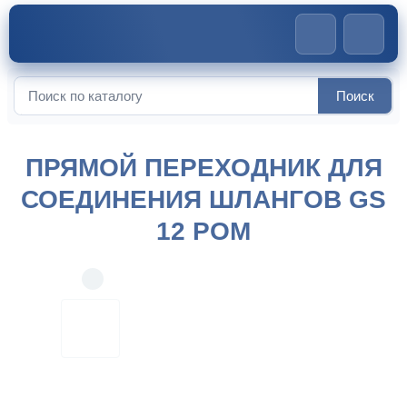
Главная
>
Соединители для шлангов
>
Прямой переходник
Поиск
Искать:
для соединения шлангов GS 12 POM
ПРЯМОЙ ПЕРЕХОДНИК ДЛЯ
СОЕДИНЕНИЯ ШЛАНГОВ GS
12 POM