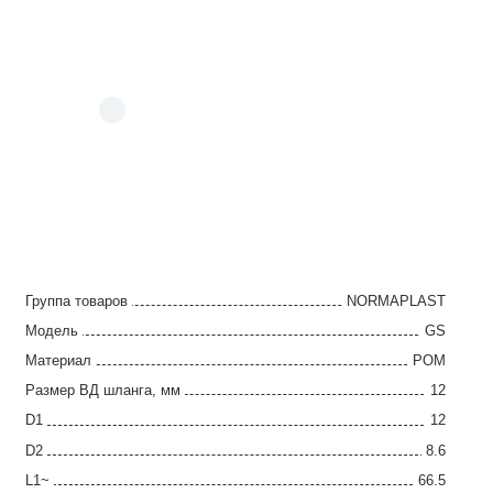
Группа товаров
NORMAPLAST
Модель
GS
Материал
POM
Размер ВД шланга, мм
12
D1
12
D2
8.6
L1~
66.5