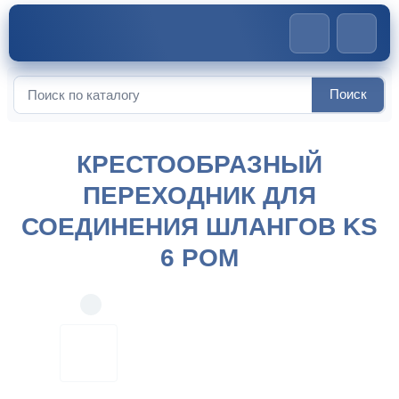
Главная
>
Соединители для шлангов
>
Крестообразный
Поиск
Искать:
переходник для соединения шлангов KS 6 POM
КРЕСТООБРАЗНЫЙ
ПЕРЕХОДНИК ДЛЯ
СОЕДИНЕНИЯ ШЛАНГОВ KS
6 POM