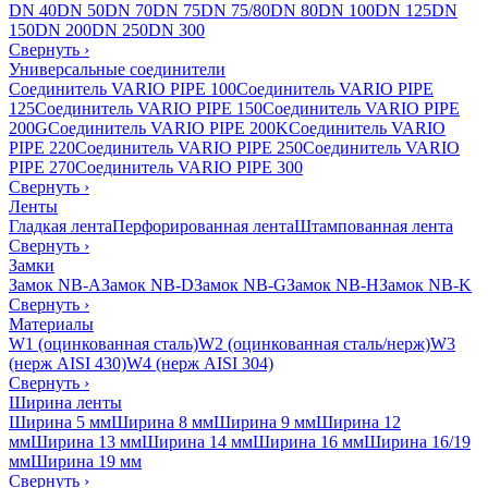
DN 40
DN 50
DN 70
DN 75
DN 75/80
DN 80
DN 100
DN 125
DN
150
DN 200
DN 250
DN 300
Свернуть
›
Универсальные соединители
Соединитель VARIO PIPE 100
Соединитель VARIO PIPE
125
Соединитель VARIO PIPE 150
Соединитель VARIO PIPE
200G
Соединитель VARIO PIPE 200K
Соединитель VARIO
PIPE 220
Соединитель VARIO PIPE 250
Соединитель VARIO
PIPE 270
Соединитель VARIO PIPE 300
Свернуть
›
Ленты
Гладкая лента
Перфорированная лента
Штампованная лента
Свернуть
›
Замки
Замок NB-A
Замок NB-D
Замок NB-G
Замок NB-H
Замок NB-K
Свернуть
›
Материалы
W1 (оцинкованная сталь)
W2 (оцинкованная сталь/нерж)
W3
(нерж AISI 430)
W4 (нерж AISI 304)
Свернуть
›
Ширина ленты
Ширина 5 мм
Ширина 8 мм
Ширина 9 мм
Ширина 12
мм
Ширина 13 мм
Ширина 14 мм
Ширина 16 мм
Ширина 16/19
мм
Ширина 19 мм
Свернуть
›