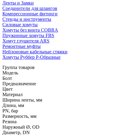
Ленты и Замки
Соединители для шлангов
Компрессионные фитинги
Стенды и инструменты
Силовые хомуты
Хомуты без винта COBRA
Пружинные хомуты FBS
Хомут глушителя ARS
Ремонтные муфты
Нейлоновые кабельные стяжки
Хомуты Руббер Р-Образные
Группа товаров
Модель
Болт
Предназначение
Цвет
Материал
Ширина ленты, мм
Длина, мм
PN, бар
Размерность, мм
Резина
Наружный Ø, OD
Диаметр, DN