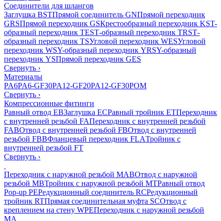
Соединители для шлангов
Заглушка BST
Прямой соединитель GN
Прямой переходник
GRS
Прямой переходник GS
Крестообразный переходник KS
T-
образный переходник TES
Т-образный переходник TRS
Т-
образный переходник TS
Угловой переходник WES
Угловой
переходник WS
Y-образный переходник YRS
Y-образный
переходник YS
Прямой переходник GES
Свернуть
›
Материалы
PA6
PA6-GF30
PA12-GF20
PA12-GF30
POM
Свернуть
›
Компрессионные фитинги
Равный отвод EB
Заглушка EC
Равный тройник ET
Переходник
с внутренней резьбой FA
Переходник с внутренней резьбой
FAB
Отвод с внутренней резьбой FB
Отвод с внутренней
резьбой FBB
Фланцевый переходник FLA
Тройник с
внутренней резьбой FT
Свернуть
›
Переходник с наружной резьбой MAB
Отвод с наружной
резьбой MB
Тройник с наружной резьбой MT
Равный отвод
Pop-up PE
Редукционный соединитель RC
Редукционный
тройник RT
Прямая соединительная муфта SC
Отвод с
креплением на стену WPE
Переходник с наружной резьбой
MA