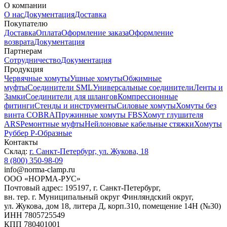
О компании
О нас
Документация
Доставка
Покупателю
Доставка
Оплата
Оформление заказа
Оформление
возврата
Документация
Партнерам
Сотрудничество
Документация
Продукция
Червячные хомуты
Ушные хомуты
Обжимные
муфты
Соединители SML
Универсальные соединители
Ленты и
Замки
Соединители для шлангов
Компрессионные
фитинги
Стенды и инструменты
Силовые хомуты
Хомуты без
винта COBRA
Пружинные хомуты FBS
Хомут глушителя
ARS
Ремонтные муфты
Нейлоновые кабельные стяжки
Хомуты
Руббер Р-Образные
Контакты
Склад:
г. Санкт-Петербург, ул. Жукова, 18
8 (800) 350-98-09
info@norma-clamp.ru
ООО «НОРМА-РУС»
Почтовый адрес: 195197, г. Санкт-Петербург,
вн. тер. г. Муниципальный округ Финляндский округ,
ул. Жукова, дом 18, литера Д, корп.310, помещение 14Н (№30)
ИНН 7805725549
КПП 780401001