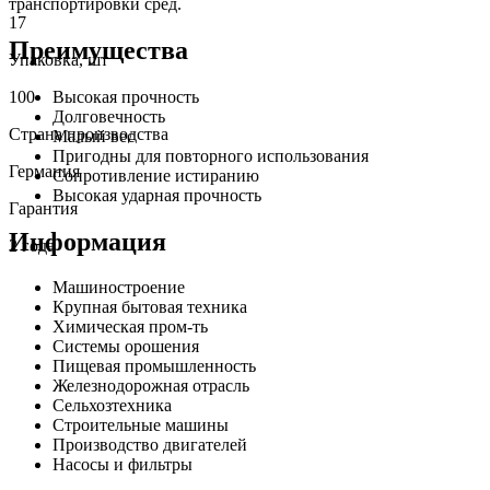
транспортировки сред.
17
Преимущества
Упаковка, шт
Высокая прочность
100
Долговечность
Страна производства
Малый вес
Пригодны для повторного использования
Германия
Сопротивление истиранию
Высокая ударная прочность
Гарантия
Информация
2 года
Машиностроение
Крупная бытовая техника
Химическая пром-ть
Системы орошения
Пищевая промышленность
Железнодорожная отрасль
Сельхозтехника
Строительные машины
Производство двигателей
Насосы и фильтры