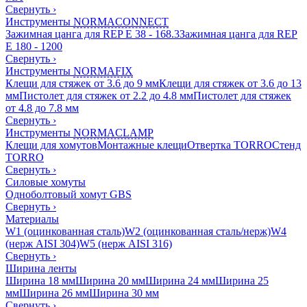
Свернуть
›
Инструменты
NORMACONNECT
Зажимная цанга для REP E 38 - 168.3
Зажимная цанга для REP
E 180 - 1200
Свернуть
›
Инструменты
NORMAFIX
Клещи для стяжек от 3.6 до 9 мм
Клещи для стяжек от 3.6 до 13
мм
Пистолет для стяжек от 2.2 до 4.8 мм
Пистолет для стяжек
от 4.8 до 7.8 мм
Свернуть
›
Инструменты
NORMACLAMP
Клещи для хомутов
Монтажные клещи
Отвертка TORRO
Стенд
TORRO
Свернуть
›
Силовые хомуты
Одноболтовый хомут GBS
Свернуть
›
Материалы
W1 (оцинкованная сталь)
W2 (оцинкованная сталь/нерж)
W4
(нерж AISI 304)
W5 (нерж AISI 316)
Свернуть
›
Ширина ленты
Ширина 18 мм
Ширина 20 мм
Ширина 24 мм
Ширина 25
мм
Ширина 26 мм
Ширина 30 мм
Свернуть
›