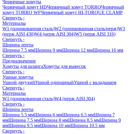
Червячные хомуты
Червячный хомут HD
Червячный хомут TORRO
Червячный
хомут TORRO WF
Червячный хомут HI-TORQUE CLAMP
Свернуть
›
Метериалы
W1 (оцинкованная сталь)
W2 (оцинкованная сталь/нерж)
W3
(нерж AISI 430)
W4 (нерж AISI 304)
W5 (нерж AISI 316)
Свернуть
›
Ширина ленты
Ширина 7.5 мм
Ширина 9 мм
Ширина 12 мм
Ширина 16 мм
Свернуть
›
Предназначение
Хомуты для шланга
Хомуты для вывесок
Свернуть
›
Ушные хомуты
Ушной двуухий
Ушной одинарный
Ушной с вкладышем
Свернуть
›
Материалы
W1 (оцинкованная сталь)
W4 (нерж AISI 304)
Свернуть
›
Ширина ленты
Ширина 5.5 мм
Ширина 6 мм
Ширина 6.5 мм
Ширина 7
мм
Ширина 7.5 мм
Ширина 8 мм
Ширина 8.5 мм
Ширина 9
мм
Ширина 9.5 мм
Ширина 10 мм
Ширина 10.5 мм
Свернуть
›