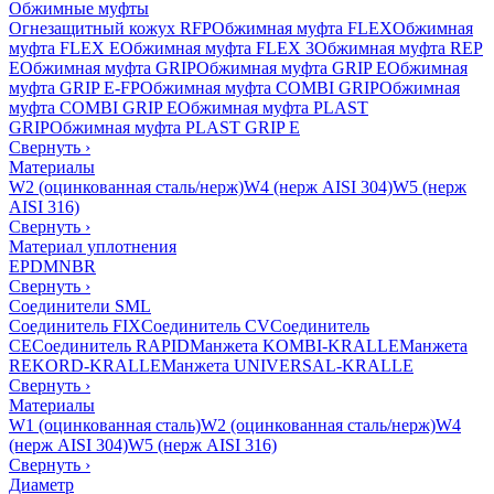
Обжимные муфты
Огнезащитный кожух RFP
Обжимная муфта FLEX
Обжимная
муфта FLEX E
Обжимная муфта FLEX 3
Обжимная муфта REP
E
Обжимная муфта GRIP
Обжимная муфта GRIP E
Обжимная
муфта GRIP E-FP
Обжимная муфта COMBI GRIP
Обжимная
муфта COMBI GRIP E
Обжимная муфта PLAST
GRIP
Обжимная муфта PLAST GRIP E
Свернуть
›
Материалы
W2 (оцинкованная сталь/нерж)
W4 (нерж AISI 304)
W5 (нерж
AISI 316)
Свернуть
›
Материал уплотнения
EPDM
NBR
Свернуть
›
Соединители SML
Соединитель FIX
Соединитель CV
Соединитель
CE
Соединитель RAPID
Манжета KOMBI-KRALLE
Манжета
REKORD-KRALLE
Манжета UNIVERSAL-KRALLE
Свернуть
›
Материалы
W1 (оцинкованная сталь)
W2 (оцинкованная сталь/нерж)
W4
(нерж AISI 304)
W5 (нерж AISI 316)
Свернуть
›
Диаметр