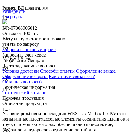
Размер ВД шланга, мм
Развернуть
Свернуть
12
NR-07308906012
D1
Оптом от 100 шт.
12
Актуальную стоимость можно
узнать по запросу.
D2
Запросить оптовый прайс
Запросить счет через:
M 16 x 1.5 con.
info@norma-clamp.ru
Часто задаваемые вопросы
D3
Условия доставки
Способы оплаты
Оформление заказа
Оформление возврата
Как с нами связаться ?
8.6
Остались вопросы?
Техническая информация
L1~
Технический каталог
Похожая продукция
40.5
Описание продукции
L4~
Угловой резьбовой переходник WES 12 / M 16 x 1.5 PA6 это
испытанные пластмассовые элементы соединения шлангов и
30
труб, с помощью которых обеспечивается безопасное,
надежное и недорогое соединение линий для
SW