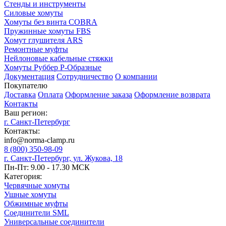
Стенды и инструменты
Силовые хомуты
Хомуты без винта COBRA
Пружинные хомуты FBS
Хомут глушителя ARS
Ремонтные муфты
Нейлоновые кабельные стяжки
Хомуты Руббер Р-Образные
Документация
Сотрудничество
О компании
Покупателю
Доставка
Оплата
Оформление заказа
Оформление возврата
Контакты
Ваш регион:
г. Санкт-Петербург
Контакты:
info@norma-clamp.ru
8 (800) 350-98-09
г. Санкт-Петербург, ул. Жукова, 18
Пн-Пт: 9.00 - 17.30 МСК
Категория:
Червячные хомуты
Ушные хомуты
Обжимные муфты
Соединители SML
Универсальные соединители