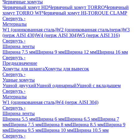
Червячные хомуты
Червячный хомут HD
Червячный хомут TORRO
Червячный
хомут TORRO WF
Червячный хомут HI-TORQUE CLAMP
Свернуть
›
Метериалы
W1 (оцинкованная сталь)
W2 (оцинкованная сталь/нерж)
W3
(нерж AISI 430)
W4 (нерж AISI 304)
W5 (нерж AISI 316)
Свернуть
›
Ширина ленты
Ширина 7.5 мм
Ширина 9 мм
Ширина 12 мм
Ширина 16 мм
Свернуть
›
Предназначение
Хомуты для шланга
Хомуты для вывесок
Свернуть
›
Ушные хомуты
Ушной двуухий
Ушной одинарный
Ушной с вкладышем
Свернуть
›
Материалы
W1 (оцинкованная сталь)
W4 (нерж AISI 304)
Свернуть
›
Ширина ленты
Ширина 5.5 мм
Ширина 6 мм
Ширина 6.5 мм
Ширина 7
мм
Ширина 7.5 мм
Ширина 8 мм
Ширина 8.5 мм
Ширина 9
мм
Ширина 9.5 мм
Ширина 10 мм
Ширина 10.5 мм
Свернуть
›