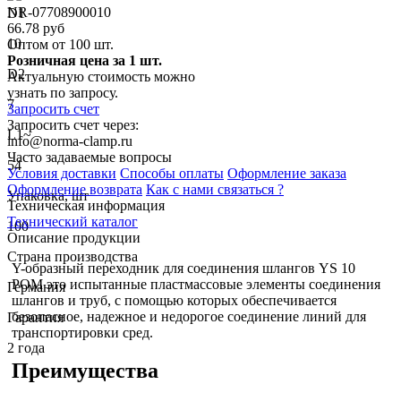
NR-07708900010
D1
66.78 руб
10
Оптом от 100 шт.
Розничная цена за 1 шт.
D2
Актуальную стоимость можно
узнать по запросу.
7
Запросить счет
Запросить счет через:
L1~
info@norma-clamp.ru
Часто задаваемые вопросы
54
Условия доставки
Способы оплаты
Оформление заказа
Оформление возврата
Как с нами связаться ?
Упаковка, шт
Техническая информация
Технический каталог
100
Описание продукции
Страна производства
Y-образный переходник для соединения шлангов YS 10
POM это испытанные пластмассовые элементы соединения
Германия
шлангов и труб, с помощью которых обеспечивается
безопасное, надежное и недорогое соединение линий для
Гарантия
транспортировки сред.
2 года
Преимущества