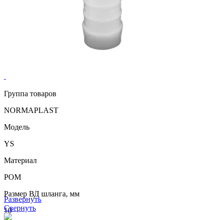
Группа товаров
NORMAPLAST
Модель
YS
Материал
POM
Размер ВД шланга, мм
Развернуть
Свернуть
10