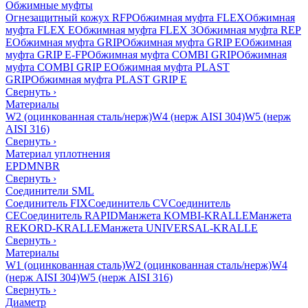
Обжимные муфты
Огнезащитный кожух RFP
Обжимная муфта FLEX
Обжимная
муфта FLEX E
Обжимная муфта FLEX 3
Обжимная муфта REP
E
Обжимная муфта GRIP
Обжимная муфта GRIP E
Обжимная
муфта GRIP E-FP
Обжимная муфта COMBI GRIP
Обжимная
муфта COMBI GRIP E
Обжимная муфта PLAST
GRIP
Обжимная муфта PLAST GRIP E
Свернуть
›
Материалы
W2 (оцинкованная сталь/нерж)
W4 (нерж AISI 304)
W5 (нерж
AISI 316)
Свернуть
›
Материал уплотнения
EPDM
NBR
Свернуть
›
Соединители SML
Соединитель FIX
Соединитель CV
Соединитель
CE
Соединитель RAPID
Манжета KOMBI-KRALLE
Манжета
REKORD-KRALLE
Манжета UNIVERSAL-KRALLE
Свернуть
›
Материалы
W1 (оцинкованная сталь)
W2 (оцинкованная сталь/нерж)
W4
(нерж AISI 304)
W5 (нерж AISI 316)
Свернуть
›
Диаметр