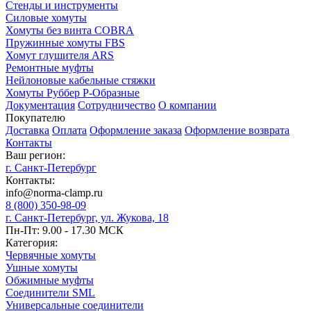
Стенды и инструменты
Силовые хомуты
Хомуты без винта COBRA
Пружинные хомуты FBS
Хомут глушителя ARS
Ремонтные муфты
Нейлоновые кабельные стяжки
Хомуты Руббер Р-Образные
Документация
Сотрудничество
О компании
Покупателю
Доставка
Оплата
Оформление заказа
Оформление возврата
Контакты
Ваш регион:
г. Санкт-Петербург
Контакты:
info@norma-clamp.ru
8 (800) 350-98-09
г. Санкт-Петербург, ул. Жукова, 18
Пн-Пт: 9.00 - 17.30 МСК
Категория:
Червячные хомуты
Ушные хомуты
Обжимные муфты
Соединители SML
Универсальные соединители