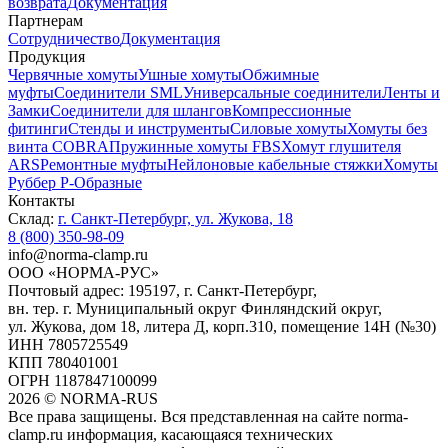
возврата
Документация
Партнерам
Сотрудничество
Документация
Продукция
Червячные хомуты
Ушные хомуты
Обжимные
муфты
Соединители SML
Универсальные соединители
Ленты и
Замки
Соединители для шлангов
Компрессионные
фитинги
Стенды и инструменты
Силовые хомуты
Хомуты без
винта COBRA
Пружинные хомуты FBS
Хомут глушителя
ARS
Ремонтные муфты
Нейлоновые кабельные стяжки
Хомуты
Руббер Р-Образные
Контакты
Склад:
г. Санкт-Петербург, ул. Жукова, 18
8 (800) 350-98-09
info@norma-clamp.ru
ООО «НОРМА-РУС»
Почтовый адрес: 195197, г. Санкт-Петербург,
вн. тер. г. Муниципальный округ Финляндский округ,
ул. Жукова, дом 18, литера Д, корп.310, помещение 14Н (№30)
ИНН 7805725549
КПП 780401001
ОГРН 1187847100099
2026
©
NORMA-RUS
Все права защищены. Вся представленная на сайте norma-
clamp.ru информация, касающаяся технических