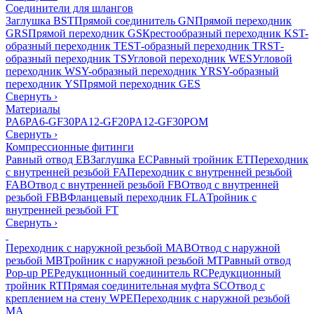
Соединители для шлангов
Заглушка BST
Прямой соединитель GN
Прямой переходник
GRS
Прямой переходник GS
Крестообразный переходник KS
T-
образный переходник TES
Т-образный переходник TRS
Т-
образный переходник TS
Угловой переходник WES
Угловой
переходник WS
Y-образный переходник YRS
Y-образный
переходник YS
Прямой переходник GES
Свернуть
›
Материалы
PA6
PA6-GF30
PA12-GF20
PA12-GF30
POM
Свернуть
›
Компрессионные фитинги
Равный отвод EB
Заглушка EC
Равный тройник ET
Переходник
с внутренней резьбой FA
Переходник с внутренней резьбой
FAB
Отвод с внутренней резьбой FB
Отвод с внутренней
резьбой FBB
Фланцевый переходник FLA
Тройник с
внутренней резьбой FT
Свернуть
›
Переходник с наружной резьбой MAB
Отвод с наружной
резьбой MB
Тройник с наружной резьбой MT
Равный отвод
Pop-up PE
Редукционный соединитель RC
Редукционный
тройник RT
Прямая соединительная муфта SC
Отвод с
креплением на стену WPE
Переходник с наружной резьбой
MA