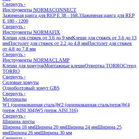
Свернуть
›
Инструменты
NORMACONNECT
Зажимная цанга для REP E 38 - 168.3
Зажимная цанга для REP
E 180 - 1200
Свернуть
›
Инструменты
NORMAFIX
Клещи для стяжек от 3.6 до 9 мм
Клещи для стяжек от 3.6 до 13
мм
Пистолет для стяжек от 2.2 до 4.8 мм
Пистолет для стяжек
от 4.8 до 7.8 мм
Свернуть
›
Инструменты
NORMACLAMP
Клещи для хомутов
Монтажные клещи
Отвертка TORRO
Стенд
TORRO
Свернуть
›
Силовые хомуты
Одноболтовый хомут GBS
Свернуть
›
Материалы
W1 (оцинкованная сталь)
W2 (оцинкованная сталь/нерж)
W4
(нерж AISI 304)
W5 (нерж AISI 316)
Свернуть
›
Ширина ленты
Ширина 18 мм
Ширина 20 мм
Ширина 24 мм
Ширина 25
мм
Ширина 26 мм
Ширина 30 мм
Свернуть
›