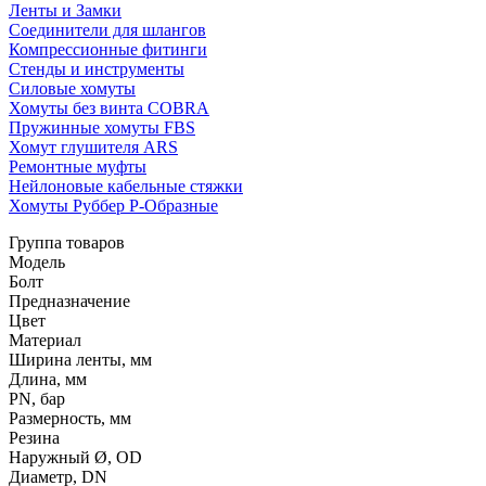
Ленты и Замки
Соединители для шлангов
Компрессионные фитинги
Стенды и инструменты
Силовые хомуты
Хомуты без винта COBRA
Пружинные хомуты FBS
Хомут глушителя ARS
Ремонтные муфты
Нейлоновые кабельные стяжки
Хомуты Руббер Р-Образные
Группа товаров
Модель
Болт
Предназначение
Цвет
Материал
Ширина ленты, мм
Длина, мм
PN, бар
Размерность, мм
Резина
Наружный Ø, OD
Диаметр, DN