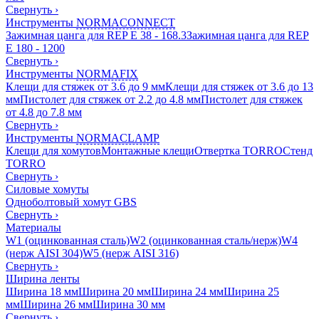
Свернуть
›
Инструменты
NORMACONNECT
Зажимная цанга для REP E 38 - 168.3
Зажимная цанга для REP
E 180 - 1200
Свернуть
›
Инструменты
NORMAFIX
Клещи для стяжек от 3.6 до 9 мм
Клещи для стяжек от 3.6 до 13
мм
Пистолет для стяжек от 2.2 до 4.8 мм
Пистолет для стяжек
от 4.8 до 7.8 мм
Свернуть
›
Инструменты
NORMACLAMP
Клещи для хомутов
Монтажные клещи
Отвертка TORRO
Стенд
TORRO
Свернуть
›
Силовые хомуты
Одноболтовый хомут GBS
Свернуть
›
Материалы
W1 (оцинкованная сталь)
W2 (оцинкованная сталь/нерж)
W4
(нерж AISI 304)
W5 (нерж AISI 316)
Свернуть
›
Ширина ленты
Ширина 18 мм
Ширина 20 мм
Ширина 24 мм
Ширина 25
мм
Ширина 26 мм
Ширина 30 мм
Свернуть
›