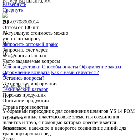
Размер ВД шланга, мм
Развернуть
Свернуть
14
NR-07708900014
D1
Оптом от 100 шт.
14
Актуальную стоимость можно
узнать по запросу.
D2
Запросить оптовый прайс
Запросить счет через:
10
info@norma-clamp.ru
Часто задаваемые вопросы
L1~
Условия доставки
Способы оплаты
Оформление заказа
Оформление возврата
Как с нами связаться ?
65
Остались вопросы?
Техническая информация
Упаковка, шт
Технический каталог
Похожая продукция
100
Описание продукции
Страна производства
Y-образный переходник для соединения шлангов YS 14 POM
это испытанные пластмассовые элементы соединения
Германия
шлангов и труб, с помощью которых обеспечивается
безопасное, надежное и недорогое соединение линий для
Гарантия
транспортировки сред.
2 года