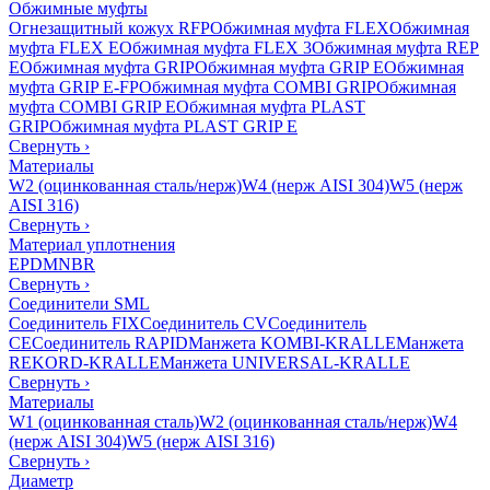
Обжимные муфты
Огнезащитный кожух RFP
Обжимная муфта FLEX
Обжимная
муфта FLEX E
Обжимная муфта FLEX 3
Обжимная муфта REP
E
Обжимная муфта GRIP
Обжимная муфта GRIP E
Обжимная
муфта GRIP E-FP
Обжимная муфта COMBI GRIP
Обжимная
муфта COMBI GRIP E
Обжимная муфта PLAST
GRIP
Обжимная муфта PLAST GRIP E
Свернуть
›
Материалы
W2 (оцинкованная сталь/нерж)
W4 (нерж AISI 304)
W5 (нерж
AISI 316)
Свернуть
›
Материал уплотнения
EPDM
NBR
Свернуть
›
Соединители SML
Соединитель FIX
Соединитель CV
Соединитель
CE
Соединитель RAPID
Манжета KOMBI-KRALLE
Манжета
REKORD-KRALLE
Манжета UNIVERSAL-KRALLE
Свернуть
›
Материалы
W1 (оцинкованная сталь)
W2 (оцинкованная сталь/нерж)
W4
(нерж AISI 304)
W5 (нерж AISI 316)
Свернуть
›
Диаметр