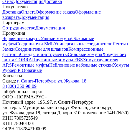
О нас
Документация
Доставка
Покупателю
Доставка
Оплата
Оформление заказа
Оформление
возврата
Документация
Партнерам
Сотрудничество
Документация
Продукция
Червячные хомуты
Ушные хомуты
Обжимные
муфты
Соединители SML
Универсальные соединители
Ленты и
Замки
Соединители для шлангов
Компрессионные
фитинги
Стенды и инструменты
Силовые хомуты
Хомуты без
винта COBRA
Пружинные хомуты FBS
Хомут глушителя
ARS
Ремонтные муфты
Нейлоновые кабельные стяжки
Хомуты
Руббер Р-Образные
Контакты
Склад:
г. Санкт-Петербург, ул. Жукова, 18
8 (800) 350-98-09
info@norma-clamp.ru
ООО «НОРМА-РУС»
Почтовый адрес: 195197, г. Санкт-Петербург,
вн. тер. г. Муниципальный округ Финляндский округ,
ул. Жукова, дом 18, литера Д, корп.310, помещение 14Н (№30)
ИНН 7805725549
КПП 780401001
ОГРН 1187847100099