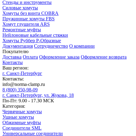
Стенды и инструменты
Силовые хомуты
Хомуты без винта COBRA
Пружинные хомуты FBS
Хомут глушителя ARS
Ремонтные муфты
Нейлоновые кабельные стяжки
Хомуты Руббер Р-Образные
Документация
Сотрудничество
О компании
Покупателю
Доставка
Оплата
Оформление заказа
Оформление возврата
Контакты
Ваш регион:
г. Санкт-Петербург
Контакты:
info@norma-clamp.ru
8 (800) 350-98-09
г. Санкт-Петербург, ул. Жукова, 18
Пн-Пт: 9.00 - 17.30 МСК
Категория:
Червячные хомуты
Ушные хомуты
Обжимные муфты
Соединители SML
Универсальные соединители