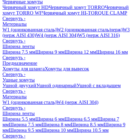
Червячные хомуты
Червячный хомут HD
Червячный хомут TORRO
Червячный
хомут TORRO WF
Червячный хомут HI-TORQUE CLAMP
Свернуть
›
Метериалы
W1 (оцинкованная сталь)
W2 (оцинкованная сталь/нерж)
W3
(нерж AISI 430)
W4 (нерж AISI 304)
W5 (нерж AISI 316)
Свернуть
›
Ширина ленты
Ширина 7.5 мм
Ширина 9 мм
Ширина 12 мм
Ширина 16 мм
Свернуть
›
Предназначение
Хомуты для шланга
Хомуты для вывесок
Свернуть
›
Ушные хомуты
Ушной двуухий
Ушной одинарный
Ушной с вкладышем
Свернуть
›
Материалы
W1 (оцинкованная сталь)
W4 (нерж AISI 304)
Свернуть
›
Ширина ленты
Ширина 5.5 мм
Ширина 6 мм
Ширина 6.5 мм
Ширина 7
мм
Ширина 7.5 мм
Ширина 8 мм
Ширина 8.5 мм
Ширина 9
мм
Ширина 9.5 мм
Ширина 10 мм
Ширина 10.5 мм
Свернуть
›