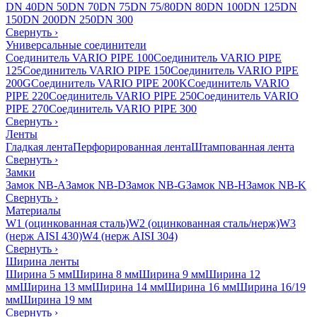
DN 40
DN 50
DN 70
DN 75
DN 75/80
DN 80
DN 100
DN 125
DN
150
DN 200
DN 250
DN 300
Свернуть
›
Универсальные соединители
Соединитель VARIO PIPE 100
Соединитель VARIO PIPE
125
Соединитель VARIO PIPE 150
Соединитель VARIO PIPE
200G
Соединитель VARIO PIPE 200K
Соединитель VARIO
PIPE 220
Соединитель VARIO PIPE 250
Соединитель VARIO
PIPE 270
Соединитель VARIO PIPE 300
Свернуть
›
Ленты
Гладкая лента
Перфорированная лента
Штампованная лента
Свернуть
›
Замки
Замок NB-A
Замок NB-D
Замок NB-G
Замок NB-H
Замок NB-K
Свернуть
›
Материалы
W1 (оцинкованная сталь)
W2 (оцинкованная сталь/нерж)
W3
(нерж AISI 430)
W4 (нерж AISI 304)
Свернуть
›
Ширина ленты
Ширина 5 мм
Ширина 8 мм
Ширина 9 мм
Ширина 12
мм
Ширина 13 мм
Ширина 14 мм
Ширина 16 мм
Ширина 16/19
мм
Ширина 19 мм
Свернуть
›