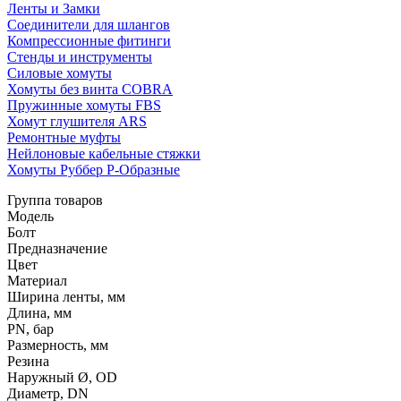
Ленты и Замки
Соединители для шлангов
Компрессионные фитинги
Стенды и инструменты
Силовые хомуты
Хомуты без винта COBRA
Пружинные хомуты FBS
Хомут глушителя ARS
Ремонтные муфты
Нейлоновые кабельные стяжки
Хомуты Руббер Р-Образные
Группа товаров
Модель
Болт
Предназначение
Цвет
Материал
Ширина ленты, мм
Длина, мм
PN, бар
Размерность, мм
Резина
Наружный Ø, OD
Диаметр, DN