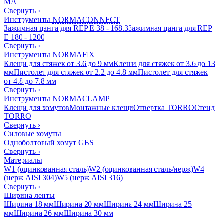
MA
Свернуть
›
Инструменты
NORMACONNECT
Зажимная цанга для REP E 38 - 168.3
Зажимная цанга для REP
E 180 - 1200
Свернуть
›
Инструменты
NORMAFIX
Клещи для стяжек от 3.6 до 9 мм
Клещи для стяжек от 3.6 до 13
мм
Пистолет для стяжек от 2.2 до 4.8 мм
Пистолет для стяжек
от 4.8 до 7.8 мм
Свернуть
›
Инструменты
NORMACLAMP
Клещи для хомутов
Монтажные клещи
Отвертка TORRO
Стенд
TORRO
Свернуть
›
Силовые хомуты
Одноболтовый хомут GBS
Свернуть
›
Материалы
W1 (оцинкованная сталь)
W2 (оцинкованная сталь/нерж)
W4
(нерж AISI 304)
W5 (нерж AISI 316)
Свернуть
›
Ширина ленты
Ширина 18 мм
Ширина 20 мм
Ширина 24 мм
Ширина 25
мм
Ширина 26 мм
Ширина 30 мм