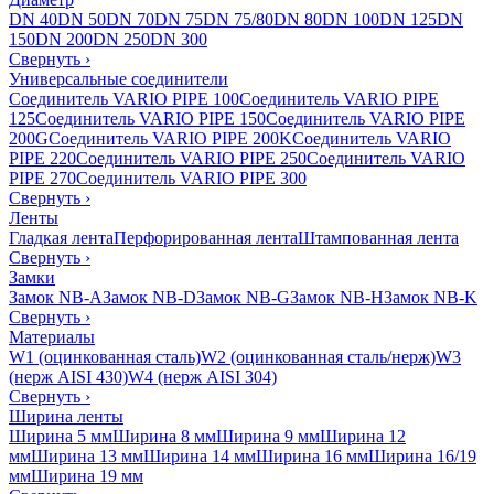
DN 40
DN 50
DN 70
DN 75
DN 75/80
DN 80
DN 100
DN 125
DN
150
DN 200
DN 250
DN 300
Свернуть
›
Универсальные соединители
Соединитель VARIO PIPE 100
Соединитель VARIO PIPE
125
Соединитель VARIO PIPE 150
Соединитель VARIO PIPE
200G
Соединитель VARIO PIPE 200K
Соединитель VARIO
PIPE 220
Соединитель VARIO PIPE 250
Соединитель VARIO
PIPE 270
Соединитель VARIO PIPE 300
Свернуть
›
Ленты
Гладкая лента
Перфорированная лента
Штампованная лента
Свернуть
›
Замки
Замок NB-A
Замок NB-D
Замок NB-G
Замок NB-H
Замок NB-K
Свернуть
›
Материалы
W1 (оцинкованная сталь)
W2 (оцинкованная сталь/нерж)
W3
(нерж AISI 430)
W4 (нерж AISI 304)
Свернуть
›
Ширина ленты
Ширина 5 мм
Ширина 8 мм
Ширина 9 мм
Ширина 12
мм
Ширина 13 мм
Ширина 14 мм
Ширина 16 мм
Ширина 16/19
мм
Ширина 19 мм