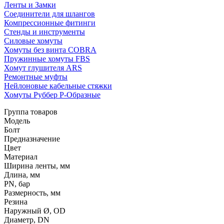
Ленты и Замки
Соединители для шлангов
Компрессионные фитинги
Стенды и инструменты
Силовые хомуты
Хомуты без винта COBRA
Пружинные хомуты FBS
Хомут глушителя ARS
Ремонтные муфты
Нейлоновые кабельные стяжки
Хомуты Руббер Р-Образные
Группа товаров
Модель
Болт
Предназначение
Цвет
Материал
Ширина ленты, мм
Длина, мм
PN, бар
Размерность, мм
Резина
Наружный Ø, OD
Диаметр, DN