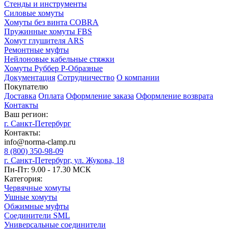
Стенды и инструменты
Силовые хомуты
Хомуты без винта COBRA
Пружинные хомуты FBS
Хомут глушителя ARS
Ремонтные муфты
Нейлоновые кабельные стяжки
Хомуты Руббер Р-Образные
Документация
Сотрудничество
О компании
Покупателю
Доставка
Оплата
Оформление заказа
Оформление возврата
Контакты
Ваш регион:
г. Санкт-Петербург
Контакты:
info@norma-clamp.ru
8 (800) 350-98-09
г. Санкт-Петербург, ул. Жукова, 18
Пн-Пт: 9.00 - 17.30 МСК
Категория:
Червячные хомуты
Ушные хомуты
Обжимные муфты
Соединители SML
Универсальные соединители