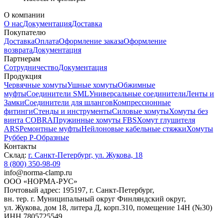
О компании
О нас
Документация
Доставка
Покупателю
Доставка
Оплата
Оформление заказа
Оформление
возврата
Документация
Партнерам
Сотрудничество
Документация
Продукция
Червячные хомуты
Ушные хомуты
Обжимные
муфты
Соединители SML
Универсальные соединители
Ленты и
Замки
Соединители для шлангов
Компрессионные
фитинги
Стенды и инструменты
Силовые хомуты
Хомуты без
винта COBRA
Пружинные хомуты FBS
Хомут глушителя
ARS
Ремонтные муфты
Нейлоновые кабельные стяжки
Хомуты
Руббер Р-Образные
Контакты
Склад:
г. Санкт-Петербург, ул. Жукова, 18
8 (800) 350-98-09
info@norma-clamp.ru
ООО «НОРМА-РУС»
Почтовый адрес: 195197, г. Санкт-Петербург,
вн. тер. г. Муниципальный округ Финляндский округ,
ул. Жукова, дом 18, литера Д, корп.310, помещение 14Н (№30)
ИНН 7805725549