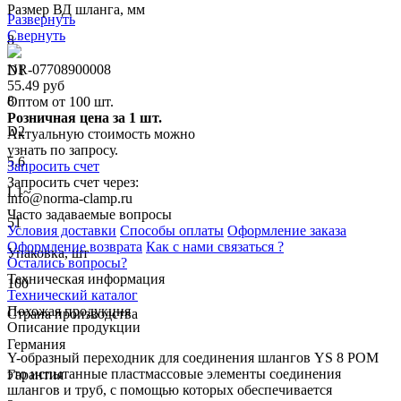
Размер ВД шланга, мм
Развернуть
Свернуть
8
NR-07708900008
D1
55.49 руб
8
Оптом от 100 шт.
Розничная цена за 1 шт.
D2
Актуальную стоимость можно
узнать по запросу.
5.6
Запросить счет
Запросить счет через:
L1~
info@norma-clamp.ru
Часто задаваемые вопросы
51
Условия доставки
Способы оплаты
Оформление заказа
Оформление возврата
Как с нами связаться ?
Упаковка, шт
Остались вопросы?
Техническая информация
100
Технический каталог
Похожая продукция
Страна производства
Описание продукции
Германия
Y-образный переходник для соединения шлангов YS 8 POM
это испытанные пластмассовые элементы соединения
Гарантия
шлангов и труб, с помощью которых обеспечивается