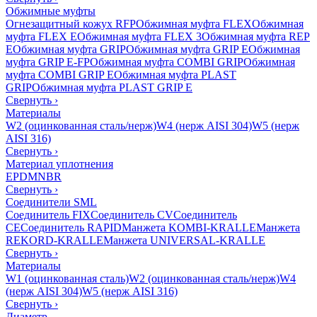
Обжимные муфты
Огнезащитный кожух RFP
Обжимная муфта FLEX
Обжимная
муфта FLEX E
Обжимная муфта FLEX 3
Обжимная муфта REP
E
Обжимная муфта GRIP
Обжимная муфта GRIP E
Обжимная
муфта GRIP E-FP
Обжимная муфта COMBI GRIP
Обжимная
муфта COMBI GRIP E
Обжимная муфта PLAST
GRIP
Обжимная муфта PLAST GRIP E
Свернуть
›
Материалы
W2 (оцинкованная сталь/нерж)
W4 (нерж AISI 304)
W5 (нерж
AISI 316)
Свернуть
›
Материал уплотнения
EPDM
NBR
Свернуть
›
Соединители SML
Соединитель FIX
Соединитель CV
Соединитель
CE
Соединитель RAPID
Манжета KOMBI-KRALLE
Манжета
REKORD-KRALLE
Манжета UNIVERSAL-KRALLE
Свернуть
›
Материалы
W1 (оцинкованная сталь)
W2 (оцинкованная сталь/нерж)
W4
(нерж AISI 304)
W5 (нерж AISI 316)
Свернуть
›
Диаметр