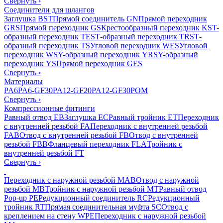
Свернуть
›
Соединители для шлангов
Заглушка BST
Прямой соединитель GN
Прямой переходник
GRS
Прямой переходник GS
Крестообразный переходник KS
T-
образный переходник TES
Т-образный переходник TRS
Т-
образный переходник TS
Угловой переходник WES
Угловой
переходник WS
Y-образный переходник YRS
Y-образный
переходник YS
Прямой переходник GES
Свернуть
›
Материалы
PA6
PA6-GF30
PA12-GF20
PA12-GF30
POM
Свернуть
›
Компрессионные фитинги
Равный отвод EB
Заглушка EC
Равный тройник ET
Переходник
с внутренней резьбой FA
Переходник с внутренней резьбой
FAB
Отвод с внутренней резьбой FB
Отвод с внутренней
резьбой FBB
Фланцевый переходник FLA
Тройник с
внутренней резьбой FT
Свернуть
›
Переходник с наружной резьбой MAB
Отвод с наружной
резьбой MB
Тройник с наружной резьбой MT
Равный отвод
Pop-up PE
Редукционный соединитель RC
Редукционный
тройник RT
Прямая соединительная муфта SC
Отвод с
креплением на стену WPE
Переходник с наружной резьбой