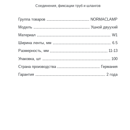
Соединения, фиксации труб и шлангов
Группа товаров
NORMACLAMP
Модель
Ушной двуухий
Материал
W1
Ширина ленты, мм
6.5
Размерность, мм
11-13
Упаковка, шт
100
Страна производства
Германия
Гарантия
2 года